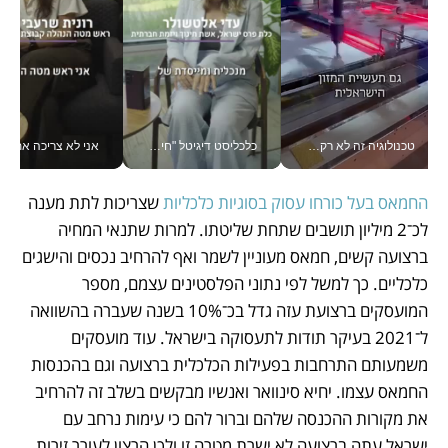
טכנולוגיה זה לא רק בהייטק: גם תעשיית המזון הישראלית מאמצת כלי AI, אוטומציה וניתוח דאטה בזמן אמת
כלכליסט דיגיטל "חינוך הוא המשימה של החיים שלי"_v
אני לא צריכה את המשרד:
החמאס בעל כורחו עסוק בסוגיות כלכליות
 שצריכות לתת מענה 
לכ־2 מיליון תושבים שתחת שליטתו. למרות שתנאי המחיה 
ברצועה קשים, חמאס מעוניין לשמר ואף להרחיב נכסים והישגים 
כלכליים. כך למשל לפי נתוני הפלסטינים עצמם, מספר 
המועסקים ברצועת עזה גדל בכ־10% בשנה שעברה בהשוואה 
ל־2021 בעיקר תודות לתעסוקה בישראל. עוד מועסקים 
משמעותם התרחבות בפעילות הכלכלית ברצועה וגם בהכנסות 
החמאס עצמו. יחיא סינוואר ואנשיו מבקשים בשלב זה להרחיב 
את מקורות ההכנסה שלהם וברור להם כי עימות נרחב עם 
ישראל עתה ברצועה לא ישרת מטרה זו ולכן הרצון לעורר זירות 