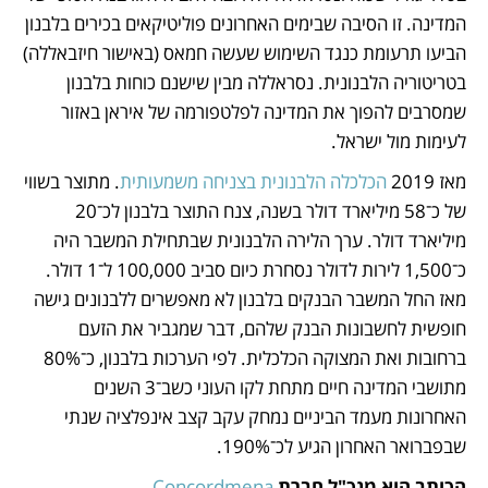
המדינה. זו הסיבה שבימים האחרונים פוליטיקאים בכירים בלבנון 
הביעו תרעומת כנגד השימוש שעשה חמאס (באישור חיזבאללה) 
בטריטוריה הלבנונית. נסראללה מבין שישנם כוחות בלבנון 
שמסרבים להפוך את המדינה לפלטפורמה של איראן באזור 
לעימות מול ישראל.
מאז 2019 
הכלכלה הלבנונית בצניחה משמעותית
. מתוצר בשווי 
של כ־58 מיליארד דולר בשנה, צנח התוצר בלבנון לכ־20 
מיליארד דולר. ערך הלירה הלבנונית שבתחילת המשבר היה 
כ־1,500 לירות לדולר נסחרת כיום סביב 100,000 ל־1 דולר. 
מאז החל המשבר הבנקים בלבנון לא מאפשרים ללבנונים גישה 
חופשית לחשבונות הבנק שלהם, דבר שמגביר את הזעם 
ברחובות ואת המצוקה הכלכלית. לפי הערכות בלבנון, כ־80% 
מתושבי המדינה חיים מתחת לקו העוני כשב־3 השנים 
האחרונות מעמד הביניים נמחק עקב קצב אינפלציה שנתי 
שבפברואר האחרון הגיע לכ־190%.
הכותב הוא מנכ"ל חברת
Concordmena