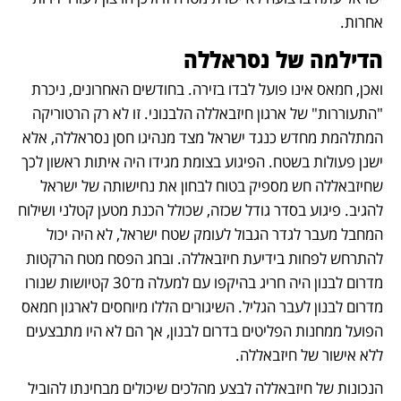
אחרות.
הדילמה של נסראללה
ואכן, חמאס אינו פועל לבדו בזירה. בחודשים האחרונים, ניכרת 
"התעוררות" של ארגון חיזבאללה הלבנוני. זו לא רק הרטוריקה 
המתלהמת מחדש כנגד ישראל מצד מנהיגו חסן נסראללה, אלא 
ישנן פעולות בשטח. הפיגוע בצומת מגידו היה איתות ראשון לכך 
שחיזבאללה חש מספיק בטוח לבחון את נחישותה של ישראל 
להגיב. פיגוע בסדר גודל שכזה, שכולל הכנת מטען קטלני ושילוח 
המחבל מעבר לגדר הגבול לעומק שטח ישראל, לא היה יכול 
להתרחש לפחות בידיעת חיזבאללה. ובחג הפסח מטח הרקטות 
מדרום לבנון היה חריג בהיקפו עם למעלה מ־30 קטיושות שנורו 
מדרום לבנון לעבר הגליל. השיגורים הללו מיוחסים לארגון חמאס 
הפועל ממחנות הפליטים בדרום לבנון, אך הם לא היו מתבצעים 
ללא אישור של חיזבאללה.
הנכונות של חיזבאללה לבצע מהלכים שיכולים מבחינתו להוביל 