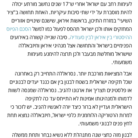
לעימות רחב עם ישראל אחרי ש־17 שנים נחשב מורתע יכולה 
להיות מוסברת על ידי שתי סיבות עיקריות. האחת תחושה ב"ציר 
השיעי" במזרח התיכון, בראשות איראן, שישנם שינויים אזוריים 
המחזקים אותו ולכן ישראל תהסס לפעול כמו למשל 
הסכם הפיוס 
ההיסטורי בין איראן לבין סעודיה
. סיבה שנייה קשורה באירועים 
הפנימיים בישראל והתחושה אצל מנהיגי איראן וחיזבאללה 
שישראל מוחלשת מבעבר ולכן תרצה להימנע מעימות 
משמעותי. 
אבל המציאות מורכבת יותר. נסראללה התחייב רק באחרונה 
שכל תקיפה ישראלית בשטח לבנון בין אם כנגד יעדים לבנוניים 
או פלסטינים תצריך את ארגונו להגיב. נסראללה שמנסה לשוות 
לדמותו ולמנהיגותו אמינות לא התייחס עד כה לתקיפה 
הישראלית ועדיין לא ברור כיצד יורה לאנשיו להגיב. יש לזכור כי 
למרות הרטוריקה הלוחמנית כלפי ישראל, חיזבאללה נמצא תחת 
לחץ פנים לבנוני משמעותי.
לבנון מזה כחצי שנה מתנהלת ללא נשיא נבחר ותחת ממשלה 