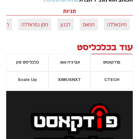
תגיות
חיזבאללה
חמאס
לבנון
חסן נסראללה
רצוע
עוד בכלכליסט
פודקאסט
אנרגיה 360
כלכליסט טק
Scale Up
XIMUSNXT
CTECH
יסייה חדשה
נפתח בכרטיסייה חדשה