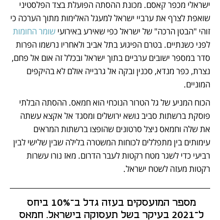
ישראלי מכפר קאסם. מכונת ההסתה הפועלת בצד הפלסטיני 
שואפת לצרף את ערביי ישראל למעגל האלימות מתוך הערכה כי 
זוהי "הבטן הרכה" של ישראל כפי שאירע באירועי 
שומר החומות
לפני כשנתיים. בטרם הפיגוע בתל אביב ולאחריו נרשמו הפרות 
סדר במספר ישובים ערביים בתוך ישראל ובכלל זה אום אל פחם, 
נצרת, כפר מנדא, סכנין ובקה אל גרבייה אולם לא בהיקפים 
המוניים.
הכוח המניע של גל הטרור הנוכחי הוא חמאס. ההסתה הבלתי 
פוסקת ברשתות סביב נושא ירושלים ומסגד אל אקצא עשתה 
את שלה וחמאס ניצל סרטונים שהופצו ברשתות המראים 
עימותים בין מתפללים לכוחות המשטרה בלילה שבין שלישי לבין 
רביעי כדי לשגר מטח רקטות לעבר הדרום. מאז נורו עשרות 
רקטות מעזה לשטח ישראל. 
מספר המועסקים בעזה גדל ב־10% ביחס 
ל־2021 בעיקר בשל תעסוקה בישראל. חמאס 