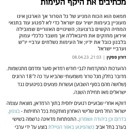
מכתיבים את היקף העימות
חמאס הוא הכוח המניע של גל הטרור אך הארגון אינו
מעוניין בעימות ישיר עם ישראל כדי לא לפגוע עוד בתנאי
המחיה הקשים ברצועה; השינויים האזוריים שמובילה
איראן מחזקים את חיזבאללה אך משבר כלכלי עמוק
בלבנון כובל את ידיו; אל העימות נשלחים ערביי יו"ש
וערביי ישראל
דורון פסקין
|
21:03, 08.04.23
ההערכות המוקדמות לגבי חודש רמדאן סוער ומדמם מתגשמות. 
נפתח בכרטיסייה חדשה
נפתח בכרטיסייה חדשה
נפתח בכרטיסייה חדשה
נפתח בכרטיסייה חדשה
נפתח בכרטיסייה חדשה
נפתח בכרטיסייה חדשה
נפתח בכרטיסייה חדשה
נפתח בכרטיסייה חדשה
מדובר בחלק מגל טרור משמעותי שהביא עד כה ל־18 הרוגים 
(שלושה מהם בסוף השבוע) ועשרות פצועים בפיגועים נגד 
ישראלים מאז תחילת השנה.
דווקא אחרי שבועיים רגועים יחסית בתוך הרמדאן, מוצאת עצמה 
ישראל החל מיום שלישי האחרון מותקפת בכל החזיתות - 
בצפון, 
בדרום וכן ביהודה ושומרון
. התפתחות מדאיגה נרשמה בשישי 
בערב בתל אביב 
כשהפיגוע באזור הטיילת
 בוצע על ידי ערבי 