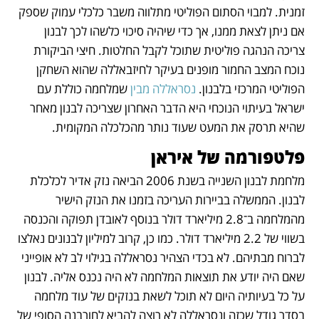
זמנית. למבוי הסתום הפוליטי מתלווה משבר כלכלי עמוק שספק 
אם ניתן לצאת ממנו, אך כדי שיהיה סיכוי כלשהו לכך לבנון 
צריכה הנהגה פוליטית שתוכל לקבל החלטות. חיצי הביקורת 
נוכח המצב החמור מופנים בעיקר לחיזבאללה שהוא השחקן 
הפוליטי המרכזי בלבנון. 
נסראללה מבין
 שמלחמה כוללת עם 
ישראל בעיתוי הנוכחי היא הדבר האחרון שצריכה לבנון מאחר 
שהיא תרסק את המעט שעוד נותר מהכלכלה המקומית.
פלטפורמה של איראן
מלחמת לבנון השנייה בשנת 2006 הביאה נזק אדיר לכלכלת 
לבנון. הממשלה בביירות העריכה בזמנו את הנזק הישיר 
מהמלחמה ב־2.8 מיליארד דולר בנוסף לאובדן תפוקה והכנסה 
בשווי של 2.2 מיליארד דולר. כמו כן, קרוב למיליון לבנונים נאלצו 
לברוח מבתיהם. לא בכדי הצהיר נסראללה בגילוי לב לא אופייני 
שאם היה יודע את תוצאות המלחמה לא היה נכנס אליה. לבנון 
על כל בעיותיה היום לא תוכל לשאת בנזקים של עוד מלחמה 
בסדר גודל שכזה ונסראללה לא רוצה להביא לחורבנה הסופי של 