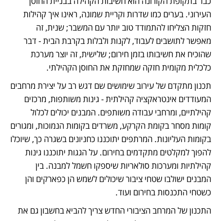
כבר בתקופת הקורונה הוא חשיבות הקהילה בבניית החוסן 
העירוני. בערים כמו שדרות וקריית שמונה, ראינו איך קהילות 
חזקות הצליחו להתמודד טוב יותר עם המשבר; שנית, זה 
מאפשר לתושבים לעבוד, לקנות ולבלות בקרבת הבית - דבר 
שהוכיח את חשיבותו בזמן חירום; שלישית, זה יוצר מערכת 
כלכלית מקומית חזקה שמחזקת את החוסן הקהילתי.
תכנון מתקדם של עירוב שימושים שם דגש רב על יצירת מרחבים 
המעודדים אינטראקציה קהילתית - גינות משותפות, מרכזים 
קהילתיים, ומרחבי עבודה משותפים. המבנים יכולים לכלול 
קומות מסחר בקומת הקרקע, משרדים בקומות הנמוכות, ומגורים 
בקומות העליונות. המרתפים יתוכננו כחניונים בשגרה כך, שיוכלו 
להפוך למקלטים מתקדמים בחירום. על הגגות יתוכננו גינות 
קהילתיות ומערכות סולאריות שיספקו חשמל למבנה. בין 
המבנים ישולבו שטחי ציבור שיכולים לשמש הן כפארקים והן 
כשטחי התכנסות בחירום ועוד. 
התכנון של המרחב הציבורי החדש צריך להביא בחשבון גם את 