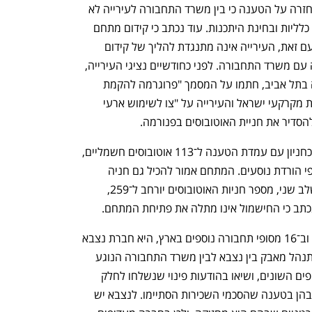
עיריית תל אביב הגיבה גם לעתירה, ושם חזרה על הטענה כי בין משרד התחבורה לעירייה לא 
נחתמו הסכמים מחייבים אלא רק הסכמות כלליות ובחינת היתכנות. עוד נכתב כי קידום מתחם 
פנורמה מנוגד לתוכנית המתאר הקיימת. עם זאת, העירייה אינה מתנגדת להליך של קידום 
התוכנית בות"ל ומשתפת פעולה בשלב זה עם משרד התחבורה. לפני כחודשיים נציגי העירייה, 
ביניהם אופיר כהן מנהל הרשות לתחבורה בתל אביב, חתמו על המסמך "פרוגרמה להקמת 
מסוף פנורמה", ובחודש שעבר חתמו רשות מקרקעי ישראל והעירייה על "צו לשימוש ארעי 
הסדיר את חניית האוטובוסים בפנורמה.
בשלב ראשון מתחם פנורמה צפוי לשמש כחניון עם עמדת הטענה ל־113 אוטובוסים חשמליים, 
ויהיו בו 24 מסופי העלאת נוסעים ו־8 מסופי הורדת נוסעים. המתחם אמור להכיל גם חניה 
לכ־500 אופניים ו־132 רכבים פרטיים. בשלב שני, מספר חניות האוטובוסים יורחב ל־259, 
נפתח בכרטיסייה חדשה
נפתח בכרטיסייה חדשה
מי שמחזיק ברוב שטחי התחנה המרכזית, וב־16 מסופי תחבורה נוספים בארץ, היא חברת נצבא 
שבבעלות קובי מימון. בימים האחרונים מתנהל מאבק בין נצבא לבין משרד התחבורה הנוגע 
לדמי השכירות שהמשרד משלם על המסופים השונים, ושיאו בהודעות פינוי שנשלחו לחלק 
ממפעילות התחבורה הציבורית הפועלות בהן בטענה שהסכמי השכירות הסתיימו. לנצבא יש 