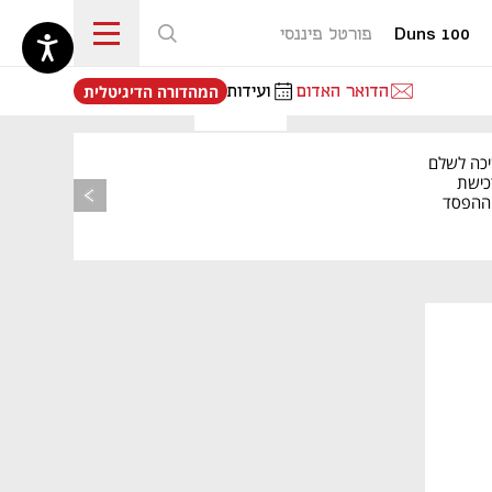
Duns 100
פורטל פיננסי
נפתח בכרטיסייה חדשה
הדואר האדום
ועידות
המהדורה הדיגיטלית
יכה לשלם
כישת
BASE: ההפסד
הרבעוני זינק ל-76