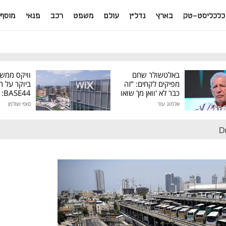
כלכליסט-טק
בארץ
נדל"ן
עולם
משפט
רכב
פנאי
מוסף
באלטשולר שחם
וויקס ממש
מפיקים לקחים: "זה
ביוקר על ר
כבר לא 'וואן מן' שואו
44
של גילעד"
אלמוג עזר
סופי שולמן
מיליון דולר
D