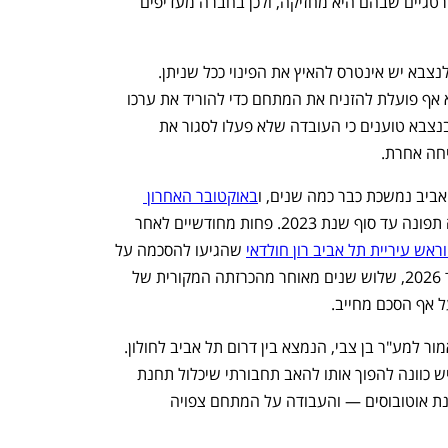
אינטרס להשביח את שטחי הנדל"ן האסטרטגיים שבהם היא מחזיקה, ולכן בחברה מעדיפים 
ענף במתח גבוה
מדברים כלכלה, עסקים ומה שב
במקרה של התחנה המרכזית בתל אביב, לנצבא יש אינטרס להאיץ את הפינוי ככל שניתן. 
גורמים המעורבים בנושא אומרים כי נצבא אף פועלת להזניח את המתחם כדי להוריד את ערכו 
ולקנות את החנויות שאינן בבעלותה, אך בנצבא טוענים כי העובדה שלא פעלו לסגור את 
חה אחרת.
אביב נמשכת כבר כמה שנים, ו
באוקטובר האחרון 
 כי התחנה תפונה עד סוף שנת 2023. פחות מחודשיים לאחר 
וראש עיריית תל אביב רון חולדאי
 שהגיעו להסכמה על 
פינוי התחנה, אבל שהפינוי יתרחש רק עד 2026, שלוש שנים מאוחר מהכרזתה המקורית של 
ל אף הסכם מחייב. 
פעילות התחנה המרכזית צפויה לעבור כאמור למע"ר בן צבי, הנמצא בין דרום תל אביב לחולון. 
עם זאת, הקמת המע"ר מתעכבת מפני שיש כוונה להפוך אותו להאב תחבורתי שיכלול תחנת 
רכבת קלה של הקו ירוק, תחנת מטרו ותחנת אוטובוסים — והעבודה על המתחם צפויה 