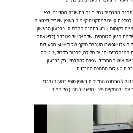
לוח הזמנים של משרד התחבורה לפינוי התחנה המרכזית נחשף גם בתשובת המדינה. לפי 
משרד התחבורה, עד 2023 המשרד יפעל להסטת קווים למתקנים קיימים באופן שיוביל לצמצום 
מאות נסיעות יומיות והפסקת פעילות הנוסעים בקומות 2 ו־4 בתחנה המרכזית. ברבעון הראשון 
של 2024 צפויה להסתיים העבודה על השלמת חניון הלוחמים, שלב א' של פנורמה (ללא אתר 
הטבע במקום) והשלמת מסוף החרש. צעדים אלו יאפשרו העברת היקף של כ־50% מפעילות 
קווי השירות בתחנה, פינוי מרבית הפעילות המנהלתית וחניית הלילה, לרבות תדלוק, שטיפה 
וכו'. הקמת מתקן פנורמה המלא, שדורשת את אישור התת"ל, צפויה להתרחש רק ברבעון 
עד 2035 המדינה אמורה לסיים את הקמתה של התחנה החליפית באופן סופי במע"ר (מכרז 
עסקים ראשי) בן צבי. לאחר הקמת המע"ר צפוי להתקיים פינוי מלא של חניון הלוחמים 