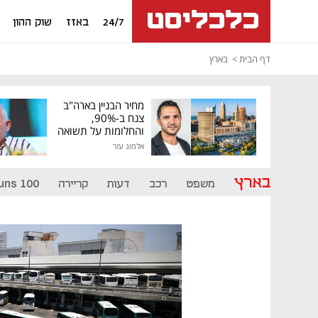
24/7
באזז
שוק ההון
דף הבית
בארץ
מחיר הבניין בארה"ב
צנח ב-90%,
והחלומות על תשואה
גבוהה התנפצו
אלמוג עזר
בארץ
משפט
רכב
דעות
קריירה
uns 100