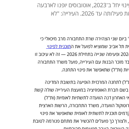
בשתי פעימות. על פי התוכנית, הפינוי יחל ב־2023, אוטובוסים יופנו לארבעה
מסופים חלופיים והתחנה תפסיק את פעילותה עד 2026. העירייה: "לא
בוועידה הכלכלית הלאומית של "כלכליסט" ביום שני הצהירה שרת התחבורה מרב מיכאלי כי 
ת תל אביב שמוציא לפועל את ה
תוכנית לפינוי 
. פעימה אחת בתחילת 2024 ופעימה שנייה בתחילת 2026 — זה לא עיכוב זו 
פריסה". עם זאת, ל"כלכליסט" נודע כי מלבד מזכר הבנות עם העירייה, פועל משרד התחבורה 
ות (ות"ל) שתאפשר את פינוי התחנה. 
הכוונה לקדם תוכנית תשתיות לאומית (תת"ל) לתחנה המרכזית הופיעה בתשובת המדינה 
לעתירה שהגישה האגודה לזכויות האזרח בשם חברת האופוזיציה במועצת העירייה שולה קשת 
וארגון מגמה ירוקה. בתשובה מצוין כי במאי האחרון דנה הוועדה לתשתיות לאומיות (ות"ל) 
בפינוי התחנה המרכזית בתל אביב. לפי פרוטוקול הוועדה, משרד התחבורה, הרשות הארצית 
לתחבורה ציבורית וחברת נתיבי איילון "מקדמים תוכנית לתשתית לאומית שתאפשר את פינוי 
התחנה המרכזית בתל אביב לאתר חלופי", ולצורך כך פועלים להכשיר את מתחם פנורמה לטובת 
ה העירייה בעבר מטעמים סביבתיים.