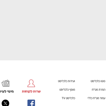
ענף במתח גבוה
מדברים כלכלה, עסקים ומה שב
פוטו כלכליסט
ועידות כלכליסט
המרת מט"ח
מוסף כלכליסט
שרות לקוחות
מינוי לעית
עמוד מט"ח כללי
כלכליסט TV