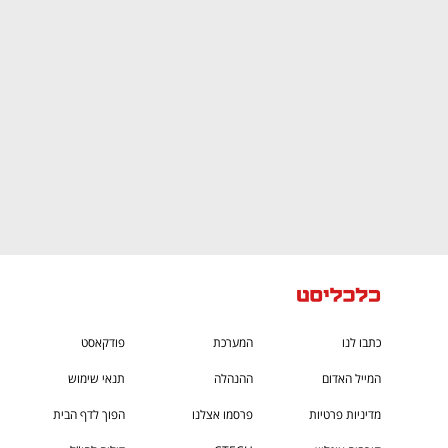
CTech – the
הבית של ההייטק הישראלי
כתבו לנו
המערכת
פודקאסט
המייל האדום
ההנהלה
תנאי שימוש
מדיניות פרטיות
פרסמו אצלנו
הפוך לדף הבית