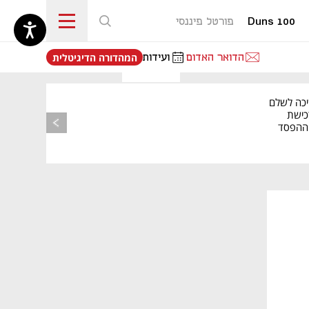
Duns 100
פורטל פיננסי
נפתח בכרטיסייה חדשה
הדואר האדום
ועידות
המהדורה הדיגיטלית
יכה לשלם
כישת
BASE: ההפסד
הרבעוני זינק ל-76