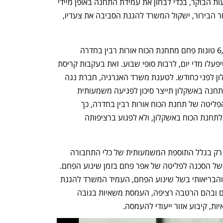
רבין לשיחת בירור אשר תתקיים מחר בשעות הבוקר, בכדי לבחון את עמידת התחנה באופן מיידי 
בתנאים שהוצבו לה בהיתר הפליטה. לאחר הבירור, ישקול המשרד להגנת הסביבה את צעדיו, 
חברת החשמל החלה השבוע לשנע 6,000 טונות פחם מתחנת הכוח אורות רבין בחדרה 
לתחנת הכוח באשקלון ב-170 משאיות, שיפעלו מדי יום, לרבות סופי שבוע. זאת בעקבות קריסת 
מזח הפחם בתחנת הכוח רוטנברג באשקלון לפני כחודש. לטענת משרד האנרגיה, חברת נגה 
וחברת חשמל לישראל, אי העברת פחם לתחנה באשקלון תייצר סיכון לפגיעה משמעותית 
באספקת החשמל בארץ, ולכן תוקן היתר הפליטה של תחנת הכוח אורות רבין בחדרה, כך 
שיתפאשר לשנע ממנה פחם באופן רציף לתחנת הכוח באשקלון, ולא לפגוע ברציפותה 
שינוע הפחם עלול להיות מזהם מאוד, לא רק בגלל התוספת המשמעותית של כלי התחבורה 
הכבדים המונעים בסולר מזהם, אלא גם בשל הסכנה לפליטה של אפר פחם בזמן שינוע הפחם. 
כדי לצמצם ככל הניתן את הנזק הסביבתי והבריאותי בשל שינוע הפחם, העמיד המשרד להגנת 
הסביבה בפני חברת החשמל מספר תנאים ובהם הרטבה רציפה, העמסת משאיות בגובה 
ות, קיבוע אזור ייעודי להעמסה.