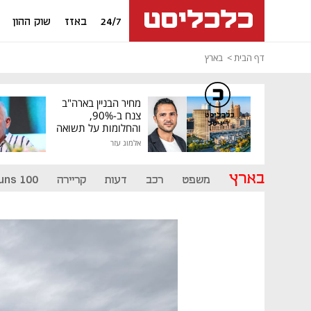
24/7
באזז
שוק ההון
דף הבית
בארץ
מחיר הבניין בארה"ב
צנח ב-90%,
כלכליסט
דיגיטל
והחלומות על תשואה
גבוהה התנפצו
אלמוג עזר
בארץ
משפט
רכב
דעות
קריירה
uns 100