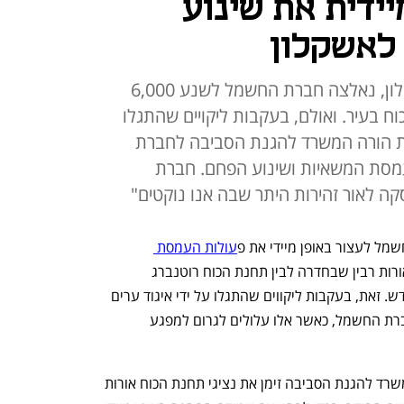
ידית את שינוע
לאשקלון
בעקבות קריסת מזח הפחם באשקלון, נאלצה חברת החשמל לשנע 6,000
 בעיר. ואולם, בעקבות ליקויים שהתגלו
 הורה המשרד להגנת הסביבה לחברת
עמסת המשאיות ושינוע הפחם. חברת
 לאור זהירות היתר שבה אנו נוקטים"
ל לעצור באופן מיידי את פ
עולות העמסת 
 בין תחנת הכוח אורות רבין שבחדרה לבין תחנת הכוח רוטנברג 
שבאשקלון, בה קרס מזח הפחם לפני כחודש. זאת, בעקבות ליקווים שהתגלו על ידי איגוד ערים 
לסביבה שרון כרמל באופן פעולתה של חברת החשמל, כאשר אלו עלולים לגרום למפגע 
בשל התיעוד של איגוד הערים בשטח, המשרד להגנת הסביבה זימן את נציגי תחנת הכוח אורות 