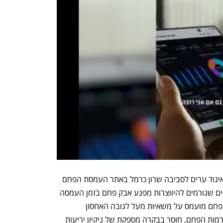
אלא שבסיור שנערך היום (רביעי) על ידי איגוד ערים לסביבה שרון כרמל באתר העמסת הפחם 
בתחנת הכוח, התגלו לטענת האיגוד ליקויים שגורמים להיווצרות מפגע אבק פחם בזמן העמסה 
על המשאיות ובעת נסיעתן. בין הליקויים: פחם מועמס על משאיות מעל לגובה האחסון 
המקסימלי, הרטבה שאינה מספקת של ערמות הפחם, חוסר בבקרה מספקת של ניקיון יריעות 