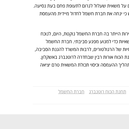
הכיסוי של המשאיות לאחר העמסת הפחם על משאית שעלול לגרום לתעופת פחם בעת נסיעה. 
האיגוד פנה למשרד להגנת הסביבה ודרש כי ינחה את חברת חשמל לחדול מיידית מהעמסת 
מחברת החשמל נמסר בתגובה: ״לאור זהירות הייתר בה חברת החשמל נוקטת, היום, לנוכח 
נתוני עוצמת הרוח, הופסקה העמסת המשאיות כדי למנוע מפגע סביבתי. חברת החשמל 
מקפידה, עד כדי קוצו של יוד, על כל ההנחיות של הרגולטורים, לרבות המשרד להגנת הסביבה, 
בכל הנוגע לשינוע הפחם במשאיות מתחנת הכוח אורות רבין שבחדרה לרוטנברג באשקלון. 
ההתנהלות המוקפדת תקפה שבעתיים בתהליך ההעמסה וכיסוי תכולת המשאית טרם יציאה 
תחנת הכוח רוטנברג
חברת החשמל