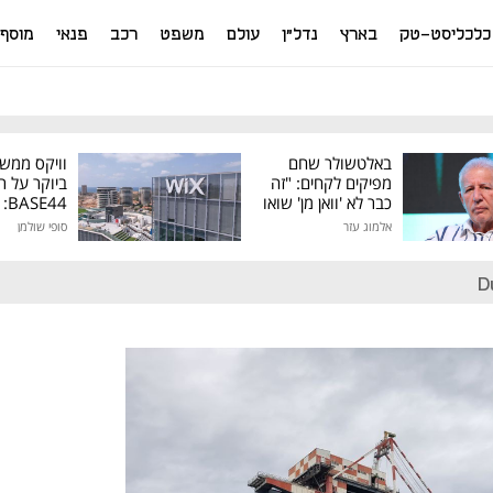
כלכליסט-טק
בארץ
נדל"ן
עולם
משפט
רכב
פנאי
מוסף
באלטשולר שחם
וויקס ממש
מפיקים לקחים: "זה
ביוקר על ר
כבר לא 'וואן מן' שואו
44
של גילעד"
אלמוג עזר
סופי שולמן
מיליון דולר
D