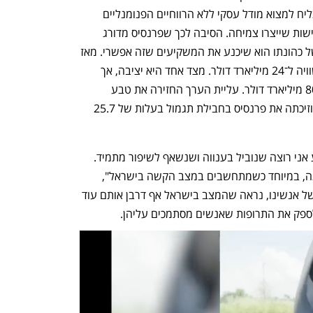
ספינת הדגל של התעשייה הישראלית תצליח למצוא מודל עסקי ללא הרווחיים הפנומנליים 
מתרופה אחת — קופקסון — כדי לממן רכישות שייצרו צמיחה. הסיבה לכך שפרנסיס מדורג 
גבוה ברשימה הנוכחית היא שבשנתיים של כהונתו הוא שיכנע את המשקיעים שזה אפשרי. מאז 
כניסתו לתפקיד טבע יותר מהכפילה את שוויה ל־24 מיליארד דולר. מצד אחד היא יציבה, אך 
מצד שני רחוקה מאוד משיאה — כמעט 80 מיליארד דולר. עליית הערך החזירה את טבע 
למעמדה כחברה הגדולה ביותר בבורסה, וזיכתה את פרנסיס בחבילת תגמול בעלות של 25.7 
"תמיד יש דברים שניתנים לשיפור, ובטבע אני רוצה שנוביל בענווה ושנשאף לשיפור מתמיד. 
עם זאת, אני גאה מאוד במה שטבע השיגה, במיוחד כשמתחשבים במצב הקשה בישראל", 
אומר פרנסיס. "במקום להסיח את דעתם של אנשינו, נראה שהמצב בישראל אף דרבן אותם עוד 
לספק את התרופות שאנשים מסתמכים עליהן.