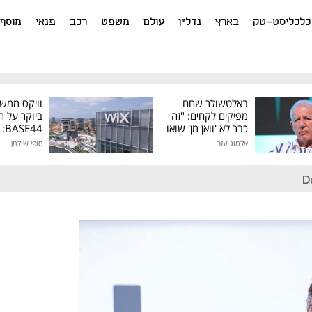
כלכליסט-טק
בארץ
נדל"ן
עולם
משפט
רכב
פנאי
מוסף
באלטשולר שחם
וויקס ממש
מפיקים לקחים: "זה
ביוקר על ר
כבר לא 'וואן מן' שואו
44
של גילעד"
אלמוג עזר
סופי שולמן
מיליון דולר
D