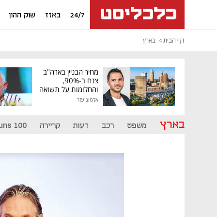
24/7
באזז
שוק ההון
דף הבית
בארץ
מחיר הבניין בארה"ב
צנח ב-90%,
והחלומות על תשואה
גבוהה התנפצו
אלמוג עזר
בארץ
משפט
רכב
דעות
קריירה
uns 100