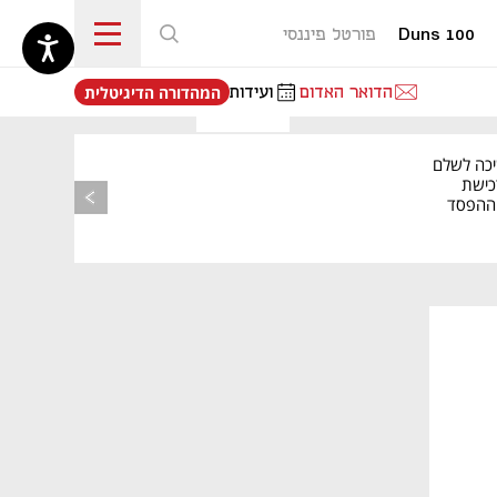
Duns 100
פורטל פיננסי
נפתח בכרטיסייה חדשה
הדואר האדום
ועידות
המהדורה הדיגיטלית
יכה לשלם
כישת
BASE: ההפסד
הרבעוני זינק ל-76