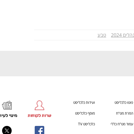
h – the gateway to Tech
You're NXT
ים 2024
טבע
פוטו כלכליסט
ועידות כלכליסט
המרת מט"ח
מוסף כלכליסט
שרות לקוחות
מינוי לעית
עמוד מט"ח כללי
כלכליסט TV