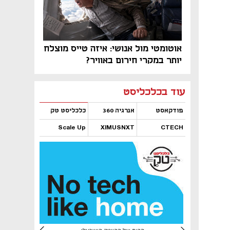
אוטומטי מול אנושי: איזה טייס מוצלח
יותר במקרי חירום באוויר?
נפתח בכרטיסייה חדשה
נפתח בכרטיסייה חדשה
נפתח בכרטיסייה חדשה
נפתח בכרטיסייה חדשה
נפתח בכרטיסייה חדשה
נפתח בכרטיסייה חדשה
עוד בכלכליסט
פודקאסט
אנרגיה 360
כלכליסט טק
Scale Up
XIMUSNXT
CTECH
נפתח בכרטיסייה חדשה
נפתח בכרטיסייה חדשה
נפתח בכרטיסייה חדשה
נפתח בכרטיסייה חדשה