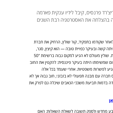
צ'רד פרנסיס, קיבל לידיו ענקית פארמה
ה בהצלחה את האסטרטגיה רבת השנים
ריצ’רד פרנסיס נכנס ללשכת מנכ"ל טבע לאחר שקודמו בתפקיד, קור שולץ, הרחיק את חברת 
התרופות מפי התהום. עבודתו של שולץ היתה קשה ובעיקר כפויית טובה — הוא קיצץ, סגר, 
פיטר ונלחם בבתי המשפט בארצות הברית. שולץ מעולם לא הגיע למקום גבוה ברשימת "50 
המנהלים הטובים של כלכליסט", אולי משום שמשימתו היתה בעיקר פיננסית: להקטין את החוב 
העצום, להחזיר את הרווחיות הגבוהה ולהגיע לפשרות משפטיות. אחרי שעמד בכל אלה 
בהצלחה הוא העביר בסוף 2022 לפרנסיס חברה עם מבנה תפעולי לא בזבזני, חוב גבוה אך לא 
חסר פרופורציות, וללא עננה משפטית כבדה בדמות תביעת משככי הכאבים שיכלה גם לפרק את 
אן
עם זאת, פרנסיס צריך היה להמציא את טבע מחדש ולספק תשובה לשאלת השאלות: האם 