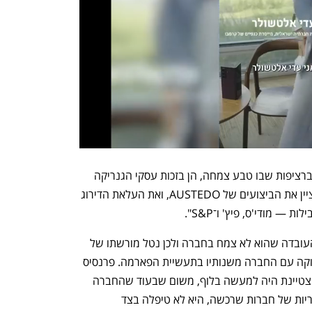
"הרבעון השלישי של 2024 היה השביעי ברציפות שבו טבע צמחה, הן בזכות עסקי הגנריקה 
והן מתרופות המקור שלנו. במיוחד ראוי לציין את הביצועים של AUSTEDO, ואת העלאת הדירוג 
 מודי'ס, פיץ' ו־S&P". 
שני היתרונות המרכזיים של פרנסיס הם העובדה שהוא לא צמח בחברה ולכן נטל מורשתו של 
אלי הורביץ לא מכביד עליו, והיכרותו העמוקה עם החברה משנותיו בתעשיית הפארמה. פרנסיס 
הבין שמיתוגה של טבע כרוכשת חברות מצטיינת היה למעשה בלוף, משום שבעוד שהחברה 
סיפחה לעצמה את ההכנסות מתרופות גנריות של חברות שרכשה, היא לא טיפלה בצד 