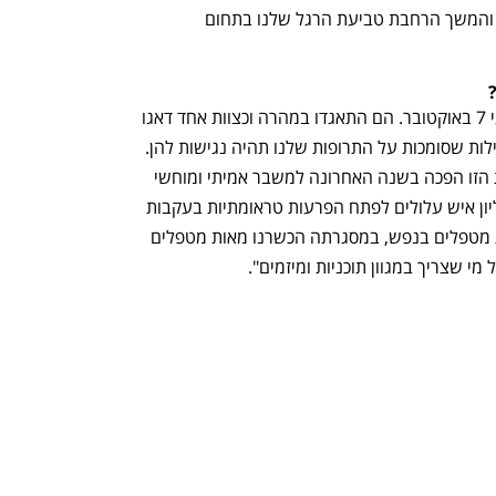
המקור, פיתוח שיתופי פעולה אסטרטגיים והמשך הרחבת טביעת הרגל שלנו בתחום 
"לעולם לא אשכח איך הצוות הגיב לאירועי 7 באוקטובר. הם התאגדו במהרה וכצוות אחד דאגו 
שהקולגות שלהם מקבלים תמיכה ושלקהילות שסומכות על התרופות שלנו תהיה נגישות להן. 
טבע כחברה הבינה שהטראומה הלאומית הזו הפכה בשנה האחרונה למשבר אמיתי ומוחשי 
בחברה הישראלית כשלפי הנתונים, 2 מיליון איש עלולים לפתח הפרעות טראומתיות בעקבות 
המצב. לאור זאת, טבע הקימה את תוכנית מטפלים בנפש, במסגרתה הכשרנו מאות מטפלים 
מי שצריך במגוון תוכניות ומיזמים".
נפתח בכרטיסייה חדשה
נפתח בכרטיסייה חדשה