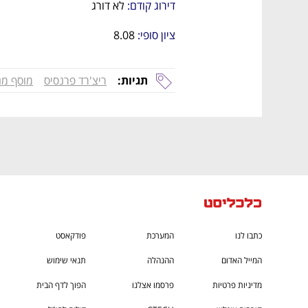
ם ומה שביניהם
התכוננו לשלב הבא בצמיחה שלכם!
דירוג קודם: 
לא דורג
ציון סופי: 
8.08
תגיות:
ריצ'רד פרנסיס
מוסף מנהל
כתבו לנו
המערכת
פודקאסט
המייל האדום
ההנהלה
תנאי שימוש
מדיניות פרטיות
פרסמו אצלנו
הפוך לדף הבית