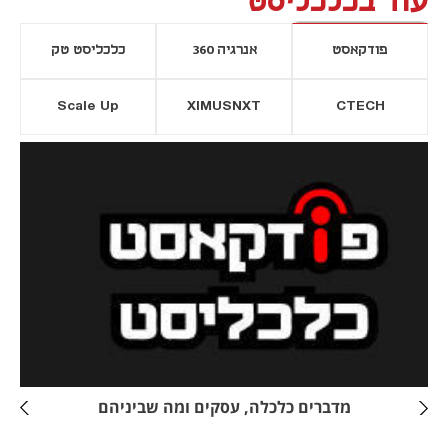
עוד בכלכליסט
פודקאסט
אנרגיה 360
כלכליסט טק
Scale Up
XIMUSNXT
CTECH
יסייה חדשה
נפתח בכרטיסייה חדשה
מדברים כלכלה, עסקים ומה שביניהם