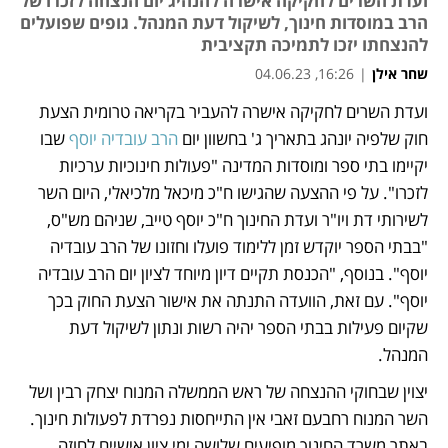
ועדת השרים לחקיקה אישרה להנהיג יום הנצחה לזכרו של
הרב במוסדות חינוך, לשיקול דעת המנהל. גופים שפועלים
להנצחתו יזכו לתמיכה תקציבית
שחר אילן
|
16:26, 04.06.23
ועדת השרים לחקיקה אישרה להעביר בקריאה טרומית הצעת 
נפתח בכרטיסייה חדשה
נפתח בכרטיסייה חדשה
חוק שלפיה יונהג בתאריך ג' בחשוון יום 
הרב עובדיה יוסף
 שבו 
יקיימו בתי ספר ומוסדות המדינה "פעולות חינוכיות ערכיות 
לזכרו". על פי ההצעה שהגישו ח"כ מיכאל מלכיאלי, היום השר 
לשירותי דת ויו"ר ועדת החינוך ח"כ יוסף טייב, שניהם מש"ס, 
"בבתי הספר יוקדש זמן ללימוד פועלו וחזונו של הרב עובדיה 
יוסף". בנוסף, "הכנסת תקיים דיון מיוחד לציון יום הרב עובדיה 
יוסף". עם זאת, הוועדה התנתה את אישור הצעת החוק בכך 
שקיום פעילות בבתי הספר יהיה רשות ונתון לשיקול דעת 
המנהל.
יצוין שבחוקי ההנצחה של ראש הממשלה המנוח יצחק רבין ושל 
השר המנוח רחבעם זאבי אין התייחסות נפרדת לפעולות חינוך. 
באתר משרד החינוך מופיעים שלושה ימי ציון אישיים לחוזה 