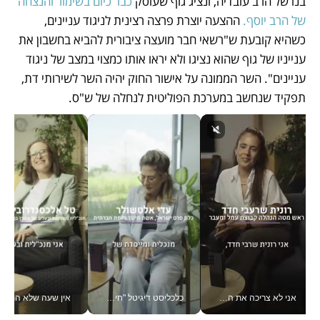
בנו של הרב עובדיה, ונציג גוף שעוסק 
כבר כיום בשימור והנצחה 
של הרב יוסף.
 ההצעה יוצרת פרצה רצינית לניגוד עניינים, 
כשהיא קובעת ש"רשאי חבר מועצה ציבורית להביא בחשבון את 
ענייניו של גוף שהוא נציגו ולא יראו אותו כמצוי במצב של ניגוד 
עניינים". השר הממונה על אישור החוק יהיה השר לשירותי דת, 
תפקיד שנחשב במערכת הפוליטית לנחלה של ש"ס.
אני לא צריכה את המשרד: רונית שרעבי-חדד מנהלת ארגון של 30000 עובדים מכל מקום_v
כלכליסט דיגיטל "חינוך הוא המשימה של החיים שלי"_v
אין שעה שלא התעסקתי במשבר - טל אלכסנדרוביץ’ שגב מנהלת משברים