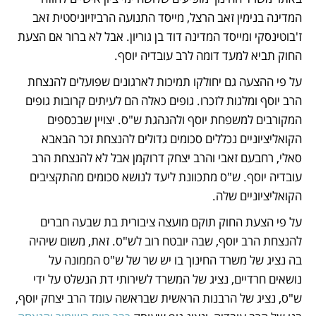
המדינה בנימין זאב הרצל, מייסד התנועה הרביזיוניסטית זאב 
ז'בוטינסקי ומייסד המדינה דוד בן גוריון. אבל לא ברור אם הצעת 
החוק תביא למעד דומה לרב עובדיה יוסף.
על פי ההצעה גם יחולקו תמיכות לארגונים שפועלים להנצחת 
הרב יוסף ומלגות לזכרו. גופים כאלה הם לעיתים קרובות גופים 
המקורבים למשפחת יוסף ולהנהגת ש"ס. יצויין שבכספים 
הקואליציוניים נכללים סכומים גדולים להנצחת זכר הבאבא 
סאלי, רחבעם זאבי והרב יצחק דרוקמן אבל לא להנצחת הרב 
עובדיה יוסף. ש"ס מתכוונת ליעד לנושא סכומים מהתקציבים 
הקואליציוניים שלה.
על פי הצעת החוק תוקם מועצה ציבורית בת שבעה חברים 
להנצחת הרב יוסף, שבה יובטח רוב לש"ס. זאת, משום שיהיה 
בה נציג של משרד החינוך בו יש שר של ש"ס הממונה על 
נושאים חרדיים, נציג של המשרד לשירותי דת הנשלט על ידי 
ש"ס, נציג של הרבנות הראשית שבראשה עומד הרב יצחק יוסף, 