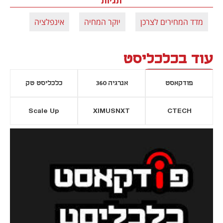
תגיות
מדד המחירים לצרכן
יוקר המחיה
אינפלציה
עוד בכלכליסט
פודקאסט
אנרגיה 360
כלכליסט טק
Scale Up
XIMUSNXT
CTECH
יסייה חדשה
נפתח בכרטיסייה חדשה