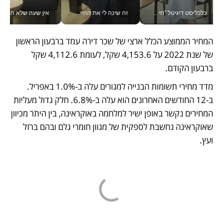
כלכליסט דיגיטל "חינוך הוא המשימה של החיים שלי"_v
זה שינה לי את החיים: איך עידו איז'ק הופך את הסמארטפון לכלי צילום מקצועי_v
אין שעה שלא התעסקתי במשבר - טל אלכסנדרוביץ’ שגב מנהלת משברים
המחיר הממוצע הכלל ארצי של שכר דירה עמד ברבעון הראשון 
של שנת 2022 על 4,153.6 שקל, לעומת 4,112.6 שקל 
ברבעון הקודם. 
מדד מחירי תשומות הבנייה למגורים עלה ב-1.0% באפריל. 
ב-12 החודשים האחרונים הוא עלה ב-6.8%. חלק גדול מעליות 
המחירים נקשר באופן ישיר למלחמה באוקראינה, בין היתר מכיוון 
שאוקראינה נחשבת לספקית של מגוון חומרי גלם ובהם ברזל 
ועץ. 