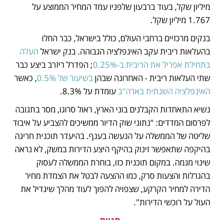
מיליון שקל, בעוד ברבעון שלפניו עמד המחיר הממוצע על 
1.767 מיליון שקל.
בנקים מרכזיים ברחבי העולם, כולל בישראל, כבר החלו 
בהעלאות ריבית עקב האינפלציה הגבוהה. בנק ישראל 
העלה 
בתחילת אפריל את הריבית ב-0.25%
; הפדרל ריזרב ביצע כבר 
שתי העלאות ריבית - האחרונה שבהן 
בשיעור של 0.5%
, כאשר 
האינפלציה השנתית בארה"ב
 עומדת על 8.3%.
נשיא התאחדות הקבלנים בוני הארץ, ראול סרוגו, מסר בתגובה 
לפרסום המדדים: "נתוני שוק הדיור ממשיכים להצביע על איבוד 
שליטה של הממשלה על הנעשה בענף. בהיעדר תוכנית חריגה 
בהיקפה שתאפשר זינוק בהיקף היצע הדירות במשק, לא נראה 
שינוי מגמה. במקום תוכנית כזו, בוחרת הממשלה לעסוק 
בהגרלות והצעות סרק, כמו ההצעה לבטל את הצמדת מחיר 
הדירה למחיר הקרקע, שצפויה להפוך לעוד מהלך שיגדיל את 
העול על רוכשי הדירות".