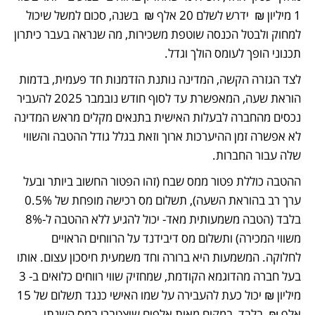
1 מיליון ₪  ידרש לשלם 20 אלף ₪  בשנה, סכום למשל שיכול 
למחוק ולבטל הכנסה שוטפת משכירות, מה שנראה בעבר כיתרון 
תכנוני הופך לעומס הולך וגדל.
לצד הגזרה הקשה, המדינה נותנת הזדמנות חד פעמית, בדמות 
הוראת שעה, המאפשרת עד לסוף חודש נובמבר 2025 להעביר 
נכסים מהחברה לבעלות האישית בתנאים מקלים מראש המדינה 
לא אפשרה זמן ההיערכות ארוך וזאת בגלל גודל ההטבה והשווי 
שלה עבור החברות.
ההטבה כוללת פטור ממס שבח (זהו הפטור החשוב ביותר ובעל 
ערך רב בהוראת השעה), תשלום מס רכישה מופחת של 0.5% 
בלבד (הטבה משמעותית מאד- יכול להגיע ללא ההטבה ל-8% 
משווי המכירה) ותשלום מס דיבידנד על הרווחים הראויים 
לחלוקה. המשמעות היא ברורה וחד משמעית חיסכון עצום. אותו 
בעל חברה מהדוגמא הקודמת, שמחזיק שווי רווחים כלואים ב- 3 
מיליון ₪ יכול כעת להעבירה על שמו האישי כנגד תשלום של 15 
אלף ₪  בלבד, במקום מאות אלפים שיצטברו במס השנתי 