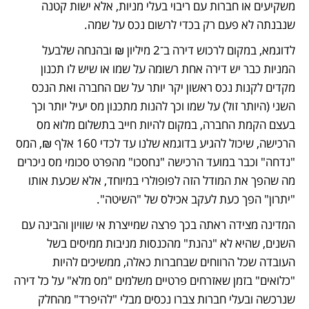
משקיעים או חברות עם ריבוי בעלי מניות, אלא ישות קטנה 
שנבנתה לא פעם רק בכדי לרשום נכס על שמה.
לדוגמא, במקום לרכוש דירה ב־2 מיליון ₪ ובהנחה שלבעל 
המניות כבר יש דירה אחת רשומה על שמו או שיש לו תכנון 
מקדים לקנות נכס ראשון יקר יותר על שם החברה ואת הנכס 
השני (היותר זול) על שמו וכך להנות מתכנון מס יעיל יותר וכך 
בעצם הקמת החברה, במקום להיות חייב בתשלום מלוא מס 
הרכישה, שיכול להגיע בדוגמא שלנו עד לכדי 160 אלף ₪, המס 
"נדחה" וכבר במועד הרכישה "נחסכו" מהפרט סכומי מס ניכרים 
מה שהפך את המודל הזה לפופולרי במיוחד, אלא שכעת אותו 
"יתרון" הפך כעת לעקב אכילס של "השיטה".
המדינה מצידה ראתה בכך פרצה שמייצרת אי שוויון והבינה עם 
השנים, שהיא לא "נהנת" מהכנסות מניבות ממיסים בשל 
העובדה שכל הרווחים שבחברות כאלה, ממשיכים להיות 
"כלואים" בזמן שאזרחים פרטיים משלמים "מס מלא" על כל דירה 
שנרכשה ובעלי חברות צברו נכסים מבלי "להיפרד" מהחלק 