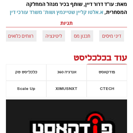
מאת: עו"ד דרור דיין, שותף בכיר מנהל המחלקה 
המסחרית, 
א.אלטו קליין שטיינמץ ושות' משרד עורכי דין
תגיות
דיני מיסים
תכנון מס
ליטיגציה
רווחים כלואים
עוד בכלכליסט
פודקאסט
אנרגיה 360
כלכליסט טק
Scale Up
XIMUSNXT
CTECH
יסייה חדשה
נפתח בכרטיסייה חדשה