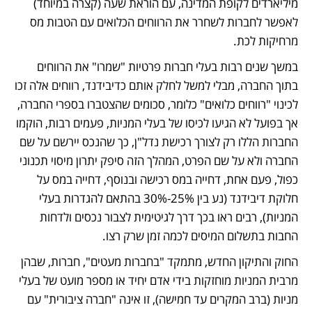
מיליארדים לקופת המדינה, עם הוראת שעה (קצרה במיוחד) 
לאפשר לחברות לשחרר את הרווחים הכלואים עם הטבות מס 
מרחיקות לכת.
במשך שנים רבות בעלי חברות פרטיות "שמרו" את הרווחים 
בתוך החברה, מבלי למשל לחלק אותם כדיבידנד, רווחים אלה זכו 
לכינוי "רווחים כלואים" כלומר, סכומים שהצטברו בספרי החברה, 
אך בפועל לא הגיעו לכיסו של בעלי המניות, פעמים רבות, הוקמו 
החברות הללו רק לצורך רכישת נדל"ן, כך שהנכס יירשם על שם 
החברה ולא על שם הפרט, המהלך הזה סיפק יתרון מיסוי תכנוני 
כפול, פעם אחת, דחייה במס רכישה ובנוסף, דחייה במס על 
חלוקת דיבידנד (נע בין 25%-30% בהתאם להגדרות בעלי 
המניות), רבים ראו בכך דרך לגיטימית לצבור נכסים ולדחות 
החבות בתשלום המיסים לכמה זמן שרק רצו.
החוק והתיקון החדש, מתמקד "בחברות מעטים", חברות, שבהן 
מרבית המניות מוחזקות בידי אדם יחיד או מספר מועט של בעלי 
מניות (ברב המקרים עד חמישה), זו אינה "חברה ציבורית" עם 