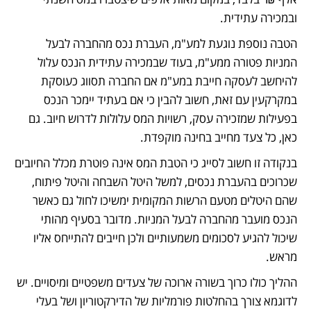
ובמכירה עתידית.
הטבה נוספת נוגעת למע"מ, העברת נכס מהחברה לבעל 
המניות פטורה ממע"מ, בעוד שבמכירה עתידית הנכס עלול 
להיחשב לעסקה חייבת במע"מ אם החברה תסווג כעוסקת 
במקרקעין עם זאת, חשוב להבין כי אם בעתיד יימכר הנכס 
בפעילות שמזכירה עסק, רשויות המס עלולות לדרוש חיוב. גם 
כאן, כל צעד מחייב בחינה מוקפדת.
בנקודה זו חשוב לסייג כי הטבת המס אינה פוטרת מכלל החיובים 
שכרוכים בהעברת נכסים, למשל היטל השבחה והיטל פיתוח, 
שהם היטלים מטעם הרשות המקומית ימשיכו לחול גם כאשר 
הנכס מועבר מהחברה לבעל המניות. מדובר בסעיף מהותי 
שיכול להגיע לסכומים משמעותיים ולכן חייבים להתייחס אליו 
מראש.
ההליך כולו כרוך בשורה ארוכה של צעדים משפטיים ומיסויים. יש 
לדוגמא צורך בהחלטות פורמליות של הדירקטוריון ושל בעלי 