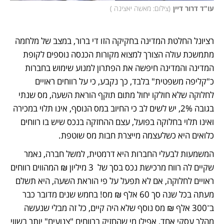
עו"ד דרור דיין
(
צילום: מאשה יאצינה 
)
רציונל החלטת המדינה בחקיקה הזו די ברור, במצב של מלחמה 
מתמשכת עולה הצורך למצוא מקורות הכנסה נוספים לקופת 
המדינה והמדינה חיפשה את הפתרון למנוע שימוש בחברות 
כ"קליפה משפטית" בלבד, כך נקבע, כי על רווחים ראויים 
לחלוקה שלא חולקו יחול מתום תוקף הוראת השעה, מס שנתי 
בגובה 2%, יש לשים לב כי החיוב במס הנוסף, אינו תלוי במכירה 
ואינו תלוי בחלוקה בפועל, עצם ההחזקה בנכס שיש בו רווחים 
כלואים היא כשלעצמה מייצרת חבות מס שוטפת.
המשמעות לבעלי החברות היא דרמטית, למשל חברה, נאמר 
שקיים לה רווח מרכישת נכס בסך של  3 מיליון ₪ המהווים רווחים 
ראויים לחלוקה, אם לא תפעל על פי הוראת השעה, היא תשלם 
מעתה בכל שנה סך 60 אלף ₪ מס! בחמש שנים מדובר כבר 
ב־300 אלף ₪ מס נוסף שלא היה קיים, כל זה מבלי שנעשה 
מהלך עסקי אחד, אפילו מי שהחזיק ברווחים "צנועים" יותר בשווי 