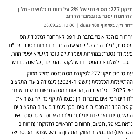
תיקון 277: מס שנתי של 2% על רווחים כלואים - חלון
הזדמנות יסגר בנובמבר הקרוב
דרור דיין, בשיתוף duns 100
|
13:06, 28.09.25
"הרווחים הכלואים" בחברות, הפכו לאחרונה למלכודת מס 
נפתח בכרטיסייה חדשה
מסוכנת, "דלת המילוט" שמציעה המדינה בדמות הטבת מס "חד 
פעמית" נסגרת במהירות ועומדת לפוג וכל מי שלא יפעל מהר, 
יתכבד לשלם את המס החדש לקופת המדינה, כל שנה מחדש.
עם כניסת תיקון 277 לפקודת מס הכנסה כחלק מחוק 
ההתייעלות הכלכלית (תשפ"ה-2024) לעמידה ביעדי התקציב 
של 2025, הכל השתנה, הוראות המס החדשות נוגעות ישירות 
לרווחים הכלואים בחברות והן נכנסו לתוקף כדי להעשיר את 
קופת המדינה מגביית מיסים ובכך לעמוד ביעדים התקציביים 
המאתגרים בואך שנתיים לתוך מלחמה ארוכה שגם סופה אינו 
נראה באופק, הפעם, הרווחים "הראויים לחלוקה" (הרווחים 
הכלואים) הם במיקוד החוק והתיקון החדש, שצופה הכנסה של 