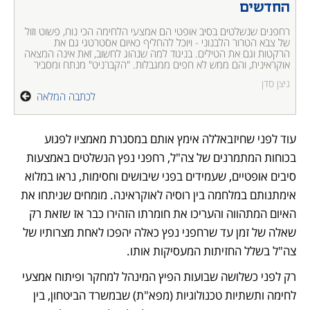
החדשים
רחפנים שנשלטים בסיב אופטי הם אמצעי הלחימה הכי נוח, פשוט וזול 
של צבא הטרור הלבנוני - ויוכל להחליף כאיום אסטרטגי גם את 
הרקטות וגם את הטילים. בניגוד למה שנהוג לחשוב, זאת אינה המצאה 
אוקראינית, והם ממש לא חפים ממגבלות. "הקברניט" מנתח ומסביר  
ניצן סדן
לכתבה המלאה
עוד לפני שחיזבאללה אימץ אותם במסגרת מאמציו לפגוע 
בכוחות המתמרנים של צה"ל, רחפני נפץ הנשלטים באמצעות 
סיבים אופטיים, שעמידים בפני שיבושים וחסימות, נראו במלוא 
אימתנותם במלחמה בין רוסיה לאוקראינה. מומחים שניתחו את 
האיום המתהווה והעריכו את חומרתו הזהירו כבר אז שזאת רק 
שאלה של זמן עד שרחפני נפץ כאלה יהפכו לאחת מצרותיו של 
צה"ל בשלל החזיתות המעסיקות אותו.
רק לפני כשלושה שבועות הפיץ המינהל למחקר ופיתוח אמצעי 
לחימה ותשתיות טכנולוגיות (מפא"ת) שבמשרד הביטחון, בין 