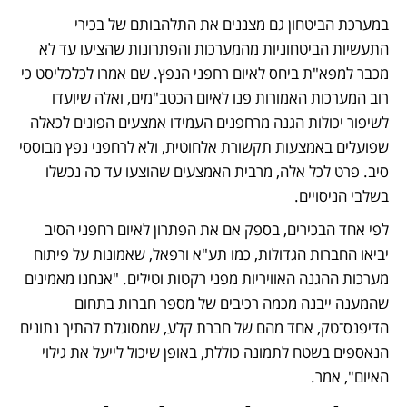
במערכת הביטחון גם מצננים את התלהבותם של בכירי 
התעשיות הביטחוניות מהמערכות והפתרונות שהציעו עד לא 
מכבר למפא"ת ביחס לאיום רחפני הנפץ. שם אמרו לכלכליסט כי 
רוב המערכות האמורות פנו לאיום הכטב"מים, ואלה שיועדו 
לשיפור יכולות הגנה מרחפנים העמידו אמצעים הפונים לכאלה 
שפועלים באמצעות תקשורת אלחוטית, ולא לרחפני נפץ מבוססי 
סיב. פרט לכל אלה, מרבית האמצעים שהוצעו עד כה נכשלו 
בשלבי הניסויים.
לפי אחד הבכירים, בספק אם את הפתרון לאיום רחפני הסיב 
יביאו החברות הגדולות, כמו תע"א ורפאל, שאמונות על פיתוח 
מערכות ההגנה האוויריות מפני רקטות וטילים. "אנחנו מאמינים 
שהמענה ייבנה מכמה רכיבים של מספר חברות בתחום 
הדיפנס־טק, אחד מהם של חברת קלע, שמסוגלת להתיך נתונים 
הנאספים בשטח לתמונה כוללת, באופן שיכול לייעל את גילוי 
האיום", אמר.