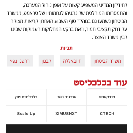
לחידלון המדיני המשפיע קשות על אופן ניהול המערכה, 
והתמסרותו המוחלטת של נתניהו לגחמותיו של טראמפ, ממשרד 
הביטחון נשמעו גם במהלך סוף השבוע האחרון קריאות מצוקה 
על דחק תקציבי חמור, וזאת ברקע המחלוקות העמוקות שבינו 
לבין משרד האוצר.
תגיות
משרד הביטחון
חיזבאללה
לבנון
רחפני נפץ
עוד בכלכליסט
פודקאסט
אנרגיה 360
כלכליסט טק
Scale Up
XIMUSNXT
CTECH
יסייה חדשה
נפתח בכרטיסייה חדשה