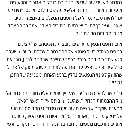
למרחב האווירי של ישראל, חגים בתוכו דקות ארוכות ומפעילים 
אזעקות באזורים נרחבים. אלא שמה שטוב לנטרול כטב"מים לא 
יכול להיות טוב לנטרול של רחפנים הנשלטים באמצעות סיב 
אופטי, ונצטרך להיות יצירתיים ומהירים מאוד", אמר בכיר באחד 
מגופי הפיתוח הביטחוניים.
איום רחפני הנפץ מדיר שינה, ובצדק, מעיניהם של קצינים 
בכירים בצה"ל בשל פוטנציאל ההתרחבות שלהם. בשבוע שעבר 
פגע אחד כזה בכוח צה"ל בכפר א־טייבה שבדרום לבנון, הרג את 
סמל עידן פוקס ופצע עוד ארבעה לוחמים קשה. מסוק של צה"ל 
שהוזעק לפינוי הנפגעים נחלץ ברגע האחרון מפגיעה של רחפן 
נפץ שני.
בלי קשר למערכת הלייזר, שעדיין מוטלת עליה חובת ההוכחה אל 
מול ההבטחות הגדולות שהשמיעו ביחס אליה ראשי רפאל, 
מפא"ת שוקדת על פיתוח של מענה טכנולוגי המבוסס גם הוא 
על "נשק אנרגיה", ואמור לחסל את איום רחפני הסיב, כמו גם 
איומים מורכבים נוספים. מדובר במענה ייחודי וחסר תקדים, ולפי 