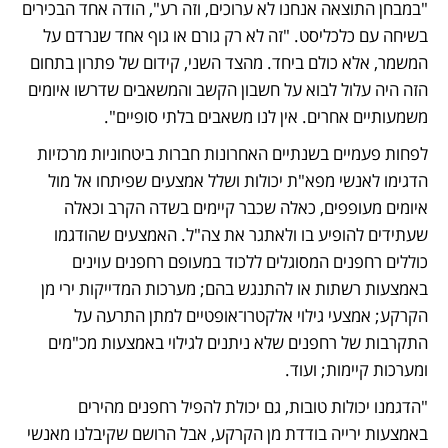
"במבחן התוצאה אנחנו לא ערוכים, וזה רע", הודה אחד הבכירים 
בשיחה עם כלכליסט. "זה לא רק גורם או גוף אחד שנרדם על 
המשמר, אלא כולם ביחד. מהצד השני, קידום של פתרון בתחום 
הזה היה עלול לבוא על חשבון הקשב והמשאבים שדרשו איומים 
משמעותיים אחרים. אין לנו משאבים בלתי סופיים".
לפחות פעמיים בשנתיים האחרונות חברות ביטחוניות מרכזיות 
הדגימו לאנשי מפא"ת יכולות ושלל אמצעים שפיתחו אל מול 
איומים מעופפים, כאלה שכבר קיימים בשדה הקרב וכאלה 
שעתידים להופיע בו ולאתגר את צה"ל. האמצעים שהודגמו 
כוללים רחפנים המסוגלים ללכוד במעופם רחפנים עוינים 
באמצעות רשתות או להתנגש בהם; מערכות המדייקות ירי מן 
הקרקע; אמצעי גילוי אלקטרו־אופטיים למתן התרעה על 
התקרבות של רחפנים שלא ניתנים לגילוי באמצעות מכ"מים 
ומערכות קיימות; ועוד.
"הדגמנו יכולות טובות, גם יכולת להפיל רחפנים מהירים 
באמצעות ירייה בודדת מן הקרקע, אבל הרושם שקיבלנו מאנשי 