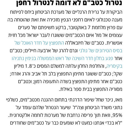
נטרול כטב"ם לא דומה לנטרול רחפן
הביקורת על גרירת הרגליים של מערכת הביטחון ביחס לפיתוח 
מענה טכנולוגי לאיום רחפני הנפץ מזכירה את זאת שהוטחה בה 
עם פרוץ מלחמת 7 באוקטובר, ברקע חשיפתם של פערים 
עצומים אל מול איום הכטב"מים ששוגרו לעבר ישראל מכל חזית 
אפשרית. כטב"ם של חיזבאללה 
התפוצץ על חדר האוכל של 
בסיס הטירונים של גולני
 וגרם להרג של ארבעה חיילים; כטב"ם 
אחר 
פגע בחלון חדר השינה של ראש הממשלה בנימין נתניהו 
בקיסריה
, והחלפת החלון עלתה למשלם המסים כ־1.8 מיליון 
שקל; כטב"ם ששוגר מתימן התפוצץ בלב תל אביב והרג אזרח; 
כטב"ם אחר מתימן התפוצץ בשדה התעופה רמון; וכטב"ם 
מסוריה התפוצץ בבית ספר באילת.
מאז, ניכר שחל שיפור הדרגתי בתחום ההגנה מכטב"מים, כשלפי 
נתוני משרד הביטחון וצה"ל  שיעור הנטרול שלהם עומד על 
95%, וזאת תוך פריסה נרחבת של מערכות לוחמה אלקטרונית. 
"לא בכדי אנחנו כמעט לא שומעים כבר על כטב"מים שחודרים 