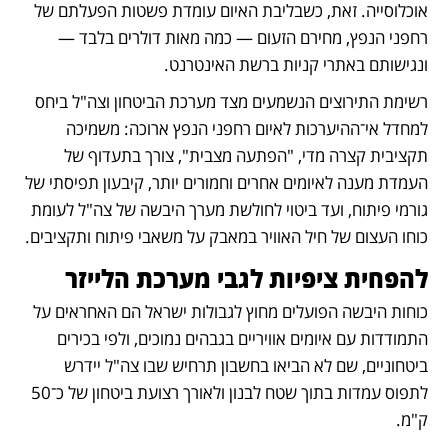
אוכלוסייה. זאת, כשבליבת האיום עומדת פשטות הפעלתם של 
רחפני הנפץ, מחירם הזעום — כמה מאות דולרים בלבד — 
ונגישותם באתרי קניות ברשת האינטרנט.
רשימת התירוצים הנשמעים מצד מערכת הביטחון וצה"ל ביחס 
למחדל אי־ההיערכות לאיום רחפני הנפץ ארוכה: משמיכה 
תקציבית קצרה מדי, "הפתעה מצבית", צורך בתעדוף של 
העמדת מענה לאיומים אחרים וחמורים יותר, קיבעון תפיסתי של 
גורמי פיתוח, ועד ביטוי לחולשת מערך היבשה של צה"ל לעומת 
כוחו העצום של חיל האוויר במאבק על משאבי פיתוח ותקציבים.
להפחית ציפיות לגבי מערכת הלייזר
כוחות היבשה הפועלים מחוץ לגבולות ישראל הם האחראים על 
התמודדות עם איומים אוויריים בגבהים נמוכים, ולפי בכירים 
ביטחוניים, שם לא הביאו בחשבון תרחיש שבו צה"ל יידרש 
לתפוס עמדות בתוך שטח לבנון ולאורך רצועת ביטחון של כ־50 
ק"מ.