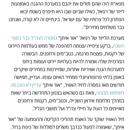
מפא"ת היה שהם תולים את יהבם במערכת ההגנה באמצעות 
לייזר של רפאל, כאילו שביום שבו היא תיפרס בשטח יבוא 
הפתרון לכל צרותיו של עם ישראל. בינתיים זה לא קורה, ואנחנו 
כבר משלמים מחירים".
מערכת הלייזר של רפאל "אור איתן" 
נמסרה לצה"ל כבר בסוף 
השנה
, ברקע ציפייה עצומה למהפכה של ממש בעולמות היירוט 
של רקטות, פצצות מרגמה, כטב"מים ורחפנים. הבשורה 
המרכזית שלה אמורה להיות בעלויות יירוט זעומות ביחס 
למערכות הגנה אוויריות אחרות, שמיירטות במחירים שיקרים 
באופן בלתי פרופורציונלי ממחיר האיום עצמו. ועדיין, חמישה 
חודשים מאז נמסרה לחיל האוויר, "אור איתן" 
עדיין לא הוכנסה 
לשימוש מבצעי
, וזאת גם כשהאש בצפון התחדשה ביתר שאת 
במהלך מלחמת איראן השנייה, וכטב"מים, רקטות ורחפנים 
מאיימים כל העת על חיילי צה"ל ועל תושבי הגליל.
חיל האוויר שוקד על האצת תהליכי הקליטה וההטמעה של "אור 
איתן", שאמורה לפעול כנדבך משלים לסוללות של כיפת ברזל. 