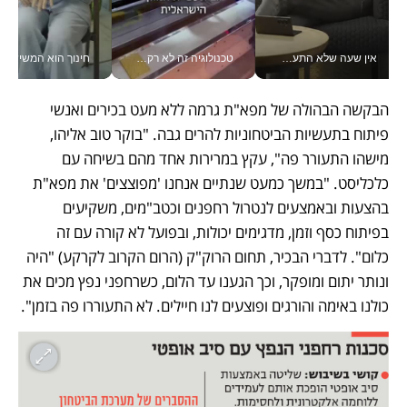
אין שעה שלא התעסקתי במשבר - טל אלכסנדרוביץ’ שגב מנהלת משברים תקשורתיים מכל מקום עם ה- Galaxy Z Fold8 Ultra שלה_v
טכנולוגיה זה לא רק בהייטק: גם תעשיית המזון הישראלית מאמצת כלי AI, אוטומציה וניתוח דאטה בזמן אמת
חינוך הוא המש
הבקשה הבהולה של מפא"ת גרמה ללא מעט בכירים ואנשי 
פיתוח בתעשיות הביטחוניות להרים גבה. "בוקר טוב אליהו, 
מישהו התעורר פה", עקץ במרירות אחד מהם בשיחה עם 
כלכליסט. "במשך כמעט שנתיים אנחנו 'מפוצצים' את מפא"ת 
בהצעות ובאמצעים לנטרול רחפנים וכטב"מים, משקיעים 
בפיתוח כסף וזמן, מדגימים יכולות, ובפועל לא קורה עם זה 
כלום". לדברי הבכיר, תחום הרוק"ק (הרום הקרוב לקרקע) "היה 
ונותר יתום ומופקר, וכך הגענו עד הלום, כשרחפני נפץ מכים את 
כולנו באימה והורגים ופוצעים לנו חיילים. לא התעוררו פה בזמן".