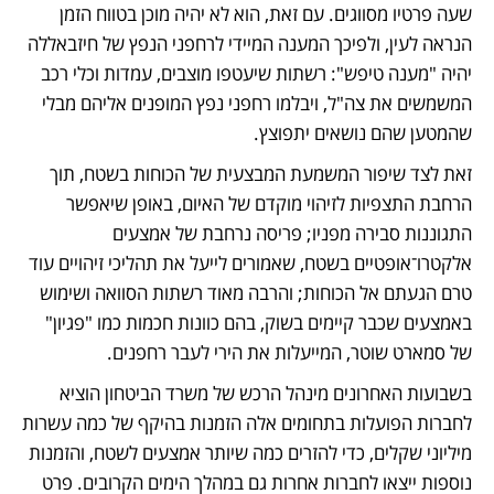
שעה פרטיו מסווגים. עם זאת, הוא לא יהיה מוכן בטווח הזמן 
הנראה לעין, ולפיכך המענה המיידי לרחפני הנפץ של חיזבאללה 
יהיה "מענה טיפש": רשתות שיעטפו מוצבים, עמדות וכלי רכב 
המשמשים את צה"ל, ויבלמו רחפני נפץ המופנים אליהם מבלי 
שהמטען שהם נושאים יתפוצץ.
זאת לצד שיפור המשמעת המבצעית של הכוחות בשטח, תוך 
הרחבת התצפיות לזיהוי מוקדם של האיום, באופן שיאפשר 
התגוננות סבירה מפניו; פריסה נרחבת של אמצעים 
אלקטרו־אופטיים בשטח, שאמורים לייעל את תהליכי זיהויים עוד 
טרם הגעתם אל הכוחות; והרבה מאוד רשתות הסוואה ושימוש 
באמצעים שכבר קיימים בשוק, בהם כוונות חכמות כמו "פגיון" 
של סמארט שוטר, המייעלות את הירי לעבר רחפנים.
בשבועות האחרונים מינהל הרכש של משרד הביטחון הוציא 
לחברות הפועלות בתחומים אלה הזמנות בהיקף של כמה עשרות 
מיליוני שקלים, כדי להזרים כמה שיותר אמצעים לשטח, והזמנות 
נוספות ייצאו לחברות אחרות גם במהלך הימים הקרובים. פרט 