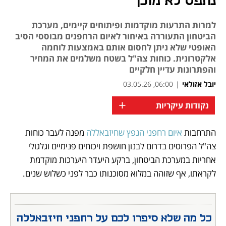
נתפס לא מוכן
למרות התרעות מוקדמות ופיתוחים קיימים, מערכת
הביטחון התעוררה באיחור לאיום הרחפנים מבוססי הסיב
האופטי שלא ניתן לחסום אותם באמצעות לוחמה
אלקטרונית. כוחות צה"ל בשטח משלמים את המחיר
והפתרונות עדיין חלקיים
יובל אזולאי
|
06:00, 03.05.26
+
נקודות עיקריות
התרחבות 
איום רחפני הנפץ שחיזבאללה 
מפנה לעבר כוחות 
נפתח בכרטיסייה חדשה
נפתח בכרטיסייה חדשה
נפתח בכרטיסייה חדשה
נפתח בכרטיסייה חדשה
נפתח בכרטיסייה חדשה
צה"ל הפרוסים בדרום לבנון חושפת ויכוחים פנימיים וגלגולי 
אחריות במערכת הביטחון, ברקע היעדר היערכות מוקדמת 
לקראתו, אף שזוהה במלוא מסוכנותו כבר לפני כשלוש שנים.
כל מה שלא סיפרו לכם על רחפני חיזבאללה 