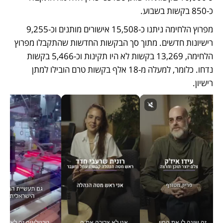
כ-850 בקשות בשבוע. 
מפרוץ הלחימה ניתנו כ-15,508 אישורים מותנים וכ-9,255 
רישיונות חדשים. מתוך סך הבקשות החדשות שהתקבלו מפרוץ 
הלחימה, 13,269 בקשות לא היו תקינות וכ-5,466 בקשות 
נדחו. כלומר, למעלה מ-18 אלף בקשות טרם הובילו למתן 
רישיון.
זה שינה לי את החיים: איך עידו איז'ק הופך את הסמארטפון לכלי צילום מקצועי_v
אני לא צריכה את המשרד: רונית שרעבי-חדד מנהלת ארגון של 30000 עובדים מכל מקום_v
טכנולוגיה זה לא רק בהייטק: גם תעשיי