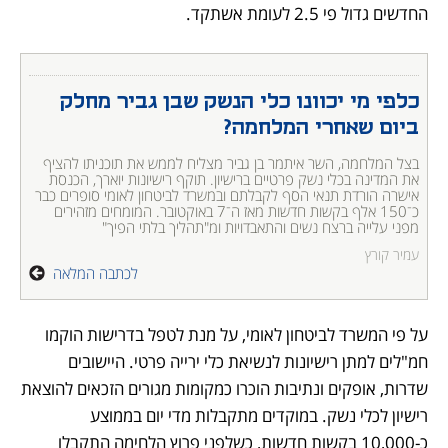
החדשים גדול פי 2.5 לעומת אשתקד.
כלפי מי יכוונו כלי הנשק שבן גביר מחלק 
ביום שאחרי המלחמה?
בצל המלחמה, השר איתמר בן גביר מצליח לממש את תוכניתו להציף 
את המדינה בכלי נשק פרטיים ברישיון. תוקף רישיונות יוארך, הכנסת 
אישרה הורדת תנאי הסף לקבלתם ובמשרד לביטחון לאומי סופרים כבר 
כ־150 אלף בקשות חדשות מאז ה־7 באוקטובר. המומחים מזהירים 
מפני עלייה ברצח נשים והתאבדויות ומ"תהליך בלתי הפיך"
עמיר קורץ
לכתבה המלאה
על פי המשרד לביטחון לאומי, על מנת לטפל בדרישות הוקמו 
חמ"לים למתן רישיונות לנשיאת כלי ירייה פרטי. היישובים 
שדרות, אופקים ונתיבות הוכרו כמקומות מגורים הזכאים להוצאת 
רישיון לכלי נשק. במוקדים מתקבלות מדי יום בממוצע 
כ-10,000 בקשות חדשות, כשלפני פרוץ הלחימה התקבלו 