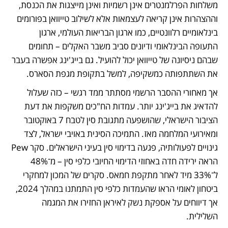
משלחות הפרלמנטרים אינן רשמיות ואינן מייצגות את הכנסת, 
וההצהרות אינן קריאה לעצמאות אלא לשילוב טייוואן בפורומים 
בינלאומיים רלוונטיים, כמו ארגון הבריאות העולמי, ארגון 
התעופה הבינלאומי ודיונים סביב משבר האקלים – תחומים 
שבהם ניסיונה של טייוואן יכול להועיל. גם בייג'ינג אפשרה בעבר 
את השתתפותה כמשקיפה, למשל בתקופת מגפת הסארס.
אך מאחורי ההסבר הרשמי מסתתר ממד רגשי – כזה שעלול 
להדאיג את בייג'ינג יותר. עמדות הח"כים משקפות את דעת 
הציבור הישראלי, שהושפעה מתגובת סין לטבח 7 באוקטובר 
ומאירועי המלחמה מאז. התמיכה הסינית באויבי ישראל, לצד 
גינויים לפעולותיה, פגעה בדימוי סין בעיני הישראלים. סקר Pew 
הראה ירידה חדה באחוזי הדימוי החיובי כלפי סין – מ־48% 
ל־33% מיד לאחר מתקפת חמאס. סקרים של המכון למחקרי 
ביטחון לאומי הראו שהעמדות כלפי סין התמתנו במהלך 2024, 
אך דיווחים על אספקת נשק לאיראן החזירו את המגמה 
השלילית.