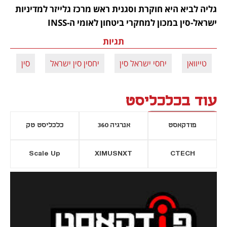
גליה לביא היא חוקרת וסגנית ראש מרכז גלייזר למדיניות 
ישראל-סין במכון למחקרי ביטחון לאומי ה-INSS
תגיות
טייוואן
יחסי ישראל סין
יחסין סין ישראל
סין
עוד בכלכליסט
פודקאסט
אנרגיה 360
כלכליסט טק
Scale Up
XIMUSNXT
CTECH
יסייה חדשה
נפתח בכרטיסייה חדשה