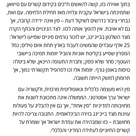
בתוך אווירה כזו, קשה להאשים ח"כים בקידום קשרים עם טייוואן, 
שתמיכתה בישראל עקבית וגלויה מאז תחילת הלחימה. עם זאת, 
נבחרי ציבור נדרשים לשיקול דעת – סין אינה ידידה קרובה, אך 
גם לא אויבת. אין להפוך אותה לכזו. לצד הגינויים והכתף הקרה 
מצד השלטון בבייג'ינג, יש לזכור גורמים סיניים שסייעו לישראל: 
25 אלף עובדים שהמשיכו לעבוד בארץ תחת איום טילים; נמל 
המפרץ שסייע בקליטת אוניות והוביל יוזמות תמיכה ביישובי 
העוטף; סחר שלא פסק; וחברת התעופה היינאן, שלא ביטלה 
טיסות באופן גורף. יוזמות אלו זכו לפרופיל תקשורתי נמוך, אך 
תרומתן למשק הייתה חשובה.
סין היא מעצמה כלכלית וגאופוליטית מרכזית, ולקשריה עם 
ישראל ערך אסטרטגי. הממשלה אינה מתכוונת לשנות את 
מחויבותה למדיניות "סין אחת", אך גם אין להבליג על פעולות 
עוינות מצד בייג'ינג בזירה הבינלאומית. התגובה צריכה להיות 
מחושבת – כזו שמבהירה את עמדת ישראל אך שומרת על 
קשרים החיוניים לעתידה המדיני והכלכלי.