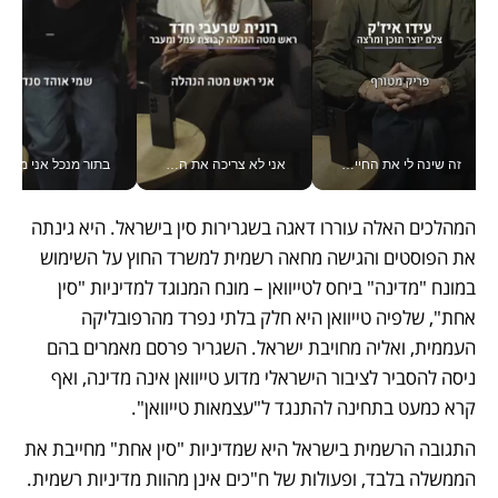
זה שינה לי את החיים: איך עידו איז'ק הופך את הסמארטפון לכלי צילום מקצועי_v
אני לא צריכה את המשרד: רונית שרעבי-חדד מנהלת ארגון של 30000 עובדים מכל מקום_v
בתור מנכל אני מקבל מאות הח
המהלכים האלה עוררו דאגה בשגרירות סין בישראל. היא גינתה 
את הפוסטים והגישה מחאה רשמית למשרד החוץ על השימוש 
במונח "מדינה" ביחס לטייוואן – מונח המנוגד למדיניות "סין 
אחת", שלפיה טייוואן היא חלק בלתי נפרד מהרפובליקה 
העממית, ואליה מחויבת ישראל. השגריר פרסם מאמרים בהם 
ניסה להסביר לציבור הישראלי מדוע טייוואן אינה מדינה, ואף 
קרא כמעט בתחינה להתנגד ל"עצמאות טייוואן".
התגובה הרשמית בישראל היא שמדיניות "סין אחת" מחייבת את 
הממשלה בלבד, ופעולות של ח"כים אינן מהוות מדיניות רשמית. 