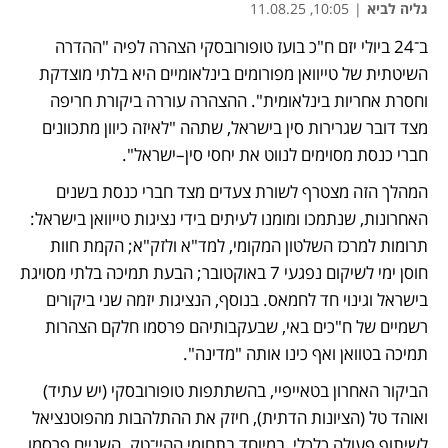
גליה לביא
|
10:05, 11.08.25
ב־24 ביולי יזם ח"כ בועז טופורובסקי הצהרה לפיה "ההדרה 
השיטתית של טייוואן מפורומים בינלאומיים היא בלתי מוצדקת 
וחסרת אחריות בינלאומית". ההצהרה עוררה ביקורת חריפה 
מצד דובר שגרירות סין בישראל, שתהה "לאיזה כיוון מתכוונים 
חברי כנסת מסוימים לנווט את יחסי סין–ישראל".
המהלך הזה מצטרף לשורת צעדים מצד חברי כנסת בשנים 
האחרונות, שנתמכו ומומנו לעיתים בידי נציגות טייוואן בישראל: 
תרומות למרכז השלטון המקומי, למד"א ולזק"א; הקמת חוות 
חוסן ימי לשיקום נפגעי 7 באוקטובר; הבעת תמיכה בלתי מסויגת 
בישראל וגינוי חד לחמאס. בנוסף, הנציגות יזמה שני ביקורים 
רשמיים של ח"כים באי, שבעקבותיהם פרסמו חלקם הצהרות 
תמיכה בטוואן ואף כינו אותה "מדינה".
הביקור האחרון בטאייפיי, בהשתתפות טופורובסקי (יש עתיד) 
ואוהד טל (הציונות הדתית), חיזק את ההתלהבות מהפוטנציאל 
לשיתוף פעולה כלכלי, במיוחד בתחומי ההיי־טק. השניים פרסמו 