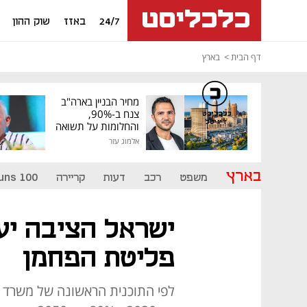
24/7
באזז
שוק ההון
דף הבית
בארץ
מחיר הבניין בארה"ב
צנח ב-90%,
כלכליסט
דיגיטל
והחלומות על תשואה
גבוהה התנפצו
אלמוג עזר
בארץ
משפט
רכב
דעות
קריירה
uns 100
ישראל הציבה יע
פליטת הפחמן