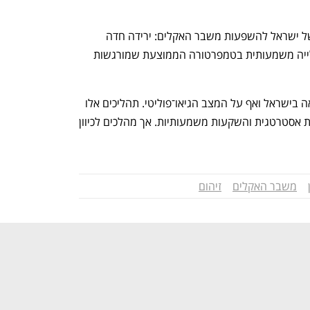
כל זה, עוד מבלי לעסוק בחוסר המוכנות של ישראל להשפעות משבר האקלים: ירידה חדה 
בכמויות המשקעים, בצורות ממושכות ועלייה משמעותית בטמפרטורה הממוצעת שמורגשות 
אלו ישפיעו על אספקת המים, על התברואה בישראל ואף על המצב הגיאו־פוליטי. תהליכים אלו 
דורשים הערכות ארוכת טווח בדמות תוכנית אסטרטגית והשקעות משמעותיות. אך מהלכים לכיוון 
משבר האקלים
זיהום