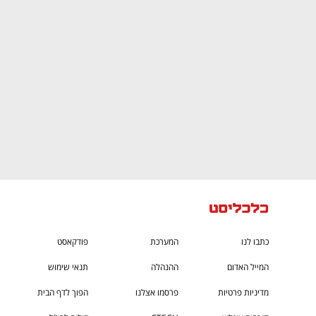
CTech – the
הבית של ההייטק הישראלי
כתבו לנו
המערכת
פודקאסט
המייל האדום
ההנהלה
תנאי שימוש
מדיניות פרטיות
פרסמו אצלנו
הפוך לדף הבית