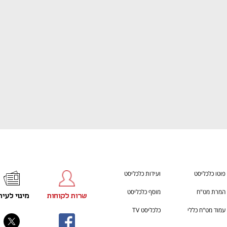
ענף במתח גבוה
מדברים כלכלה, עסקים ומה שב
פוטו כלכליסט
ועידות כלכליסט
המרת מט"ח
מוסף כלכליסט
שרות לקוחות
מינוי לעית
עמוד מט"ח כללי
כלכליסט TV