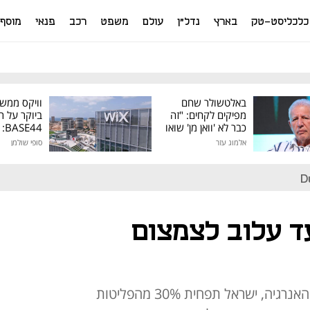
כלכליסט-טק
בארץ
נדל"ן
עולם
משפט
רכב
פנאי
מוסף
באלטשולר שחם
וויקס ממש
מפיקים לקחים: "זה
ביוקר על ר
כבר לא 'וואן מן' שואו
44
של גילעד"
אלמוג עזר
סופי שולמן
מיליון דולר
D
ד עלוב לצמצום
לפי התוכנית הראשונה של משרד האנרגיה, ישראל תפחית 30% מהפליטות