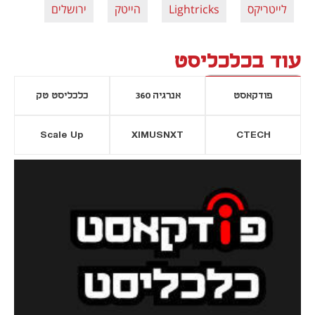
לייטריקס
Lightricks
הייטק
ירושלים
עוד בכלכליסט
פודקאסט
אנרגיה 360
כלכליסט טק
Scale Up
XIMUSNXT
CTECH
יסייה חדשה
נפתח בכרטיסייה חדשה