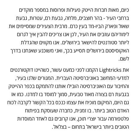
כיום, מאות חברות הייטק פעילות ופרוסות במספר מוקדים 
ברחבי העיר - בהר חוצבים, מלחה, גבעת רם, עטרות, גבעת 
שאול ופארק הביו-מד בעין כרם. מרבית הצעירים שמסיימים את 
לימודיהם עוזבים את העיר, לכן אנו צריכים להבין איך לגרום 
ליותר סטודנטים להישאר בירושלים. אנו מקווים שהגדלת 
האקוסיסטם בירושלים תסייע בכך, ואני משוכנע שאנחנו בדרך 
לשם. 
את Lightricks הקמנו לפני כמעט עשור, כשהיינו דוקטורנטים 
למדעי המחשב באוניברסיטה העברית. המגורים שלנו בעיר, 
והחיבור עם האוניברסיטה הובילו אותנו להתמקם בכפר ההייטק 
בגבעת רם בצורה מאוד טבעית, סמוך למוסד בו למדנו. כמו אז 
גם היום, המיקום מוכיח את עצמו כנכס בכל הקשור לקרבה לכוח 
האדם הטוב ביותר. בו זמנית, כחברה שעוסקת בפיתוח 
פלטפורמה עבור יוצרי תוכן, אנו קרובים גם לאחד המוסדות 
הטובים ביותר בישראל בתחום – בצלאל. 