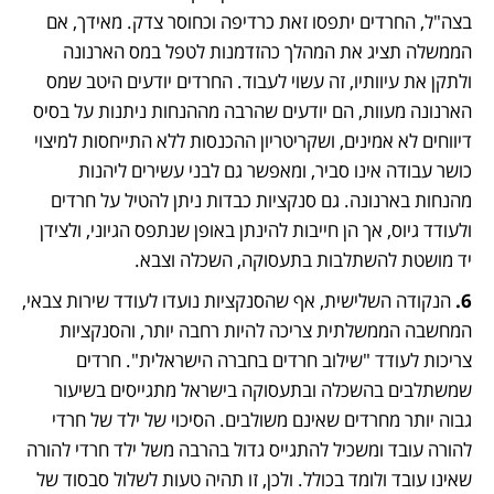
בצה"ל, החרדים יתפסו זאת כרדיפה וכחוסר צדק. מאידך, אם 
הממשלה תציג את המהלך כהזדמנות לטפל במס הארנונה 
ולתקן את עיוותיו, זה עשוי לעבוד. החרדים יודעים היטב שמס 
הארנונה מעוות, הם יודעים שהרבה מההנחות ניתנות על בסיס 
דיווחים לא אמינים, ושקריטריון ההכנסות ללא התייחסות למיצוי 
כושר עבודה אינו סביר, ומאפשר גם לבני עשירים ליהנות 
מהנחות בארנונה. גם סנקציות כבדות ניתן להטיל על חרדים 
ולעודד גיוס, אך הן חייבות להינתן באופן שנתפס הגיוני, ולצידן 
יד מושטת להשתלבות בתעסוקה, השכלה וצבא.
6.
 הנקודה השלישית, אף שהסנקציות נועדו לעודד שירות צבאי, 
המחשבה הממשלתית צריכה להיות רחבה יותר, והסנקציות 
צריכות לעודד "שילוב חרדים בחברה הישראלית". חרדים 
שמשתלבים בהשכלה ובתעסוקה בישראל מתגייסים בשיעור 
גבוה יותר מחרדים שאינם משולבים. הסיכוי של ילד של חרדי 
להורה עובד ומשכיל להתגייס גדול בהרבה משל ילד חרדי להורה 
שאינו עובד ולומד בכולל. ולכן, זו תהיה טעות לשלול סבסוד של 