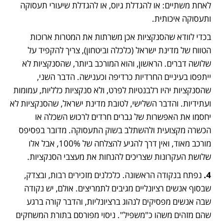
לאחת משתיים: או להגדלת גיוס, או להגדלת שיעורי תעסוקה 
ותעסוקה איכותית.
בכדי לוודא שהסנקציות אכן משרתות את המטרות ארוכות 
הטווח של מדינת ישראל (כלכלה וביטחון), צריך להקפיד על 
שלושה דברים. הראשון, והוא המורכב ביותר, שהסנקציות לא 
ייתפסו בעיניים החרדיות כרדיפה וכענישה. הדבר השני, 
שהסנקציות יהיו רלבנטיות לפרט, ולא סנקציות כלליות, עמומות 
ועתידיות. והדבר השלישי, לטובת מדינת ישראל, שהסנקציות לא 
יחסמו את האפשרות של גברים חרדים לרכוש השכלה או 
הכשרה מקצועית ולהשתלב בשוק התעסוקה. מדובר בפסיפס 
מורכב מאוד, ואין דרך להגיע להצלחה של 100%, אבל אלו 
שלושת העקרונות שצריכים להנחות את מעצבי הסנקציות.
4.
 נפתח בנקודה הראשונה. כלכלנים מזכירים רבות, ובצדק, 
שבסוף אנשים רציונליים מגיבים לתמריצים. אולם, יש נקודה 
שבה אנשים מפסיקים לנהוג ברציונליות, והדבר קורה ברגע 
שהם מזהים משהו כ"משפיל". ניסוי מפורסם בתורת המשחקים 