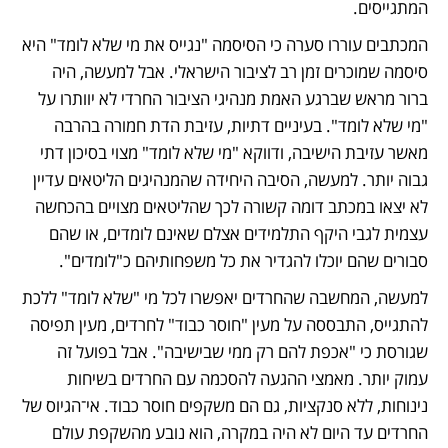
המתגייסים.
המכתבים עוררו סערה כי הסיסמה "נגייס את מי שלא לומד" היא 
סיסמה שמוכרים זמן רב לציבור הישראלי. אבל למעשה, היה 
ברור מראש שברגע האמת מנהיגי הציבור החרדי לא יוותרו על 
"מי שלא לומד". בעיניים דתיות, עזיבת הדת חמורה בהרבה 
מאשר עזיבת הישיבה, ודווקא "מי שלא לומד" מצוי בסיכון דתי 
גבוה יותר. למעשה, הסיבה היחידה שהמנהיגים הליטאים עדיין 
לא יצאו במכתב דומה קשורה לכך שהליטאים מצויים בהכחשה 
עצמית לגבי היקף התלמידים אצלם שאינם לומדים, או שהם 
סבורים שהם יוכלו להגדיר את כל משפחותיהם כ"לומדים".
למעשה, המחשבה שהחרדים יאפשרו לכל מי "שלא לומד" ללכת 
להתגייס, התבססה על מעין "חוסר כבוד" לחרדים, מעין תפיסה 
שגורסת כי "אכפת להם רק ממי שבישיבה". אבל בפועל זה 
עמוק יותר. מאמצי ההגעה להסכמה עם החרדים בשיחות 
נינוחות, ללא סנקציות, גם הם משקפים חוסר כבוד. אי־הגיוס של 
החרדים עד היום לא היה במקרה, הוא נובע מהשקפת עולם 