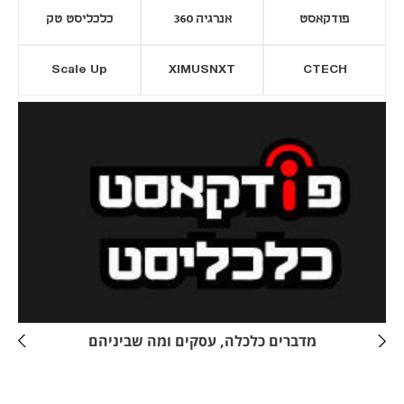
פודקאסט
אנרגיה 360
כלכליסט טק
Scale Up
XIMUSNXT
CTECH
יסייה חדשה
נפתח בכרטיסייה חדשה
מדברים כלכלה, עסקים ומה שביניהם