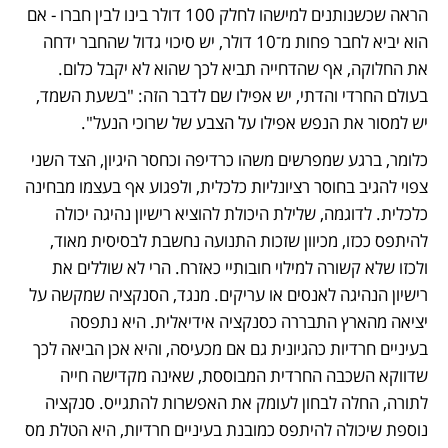
הראה שכשנותנים למישהו לחלק 100 דולר בינו לבין חברו - אם 
הוא יביא לחבר פחות מ־10 דולר, יש סיכוי גדול שהחבר ידחה 
את החלוקה, אף שהדחייה תביא לכך שהוא לא יקבל כלום. 
בעולם החרדי והדתי, יש אפילו שם לדבר הזה: "בשעת השמד, 
יש למסור את הנפש אפילו על הצבע של שרוכי הנעל". 
כלומר, ברגע שמפרשים משהו כרדיפה וכחסר היגיון, הצד השני 
צפוי להגיב בחוסר רציונליות כלכלית, ולפגוע אף בעצמו מבחינה 
כלכלית. לדוגמה, שלילת היכולת להוציא רישיון נהיגה יכולה 
להיתפס ככזו, מכיוון שזכות התנועה נחשבת לבסיסית מאוד, 
ולכזו שלא קשורה למילוי חובותיי כאזרח. הרי לא שוללים את 
רישיון הנהיגה לאנסים או עריקים. מנגד, הסנקציה שמקשה על 
יציאה מהארץ התבררה כסנקציה אידיאלית. היא נתפסה 
בעיניים חרדיות כהגיונית גם אם מכעיסה, והיא אכן הביאה לכך 
שדווקא השכבה החרדית המבוססת, שאינה מקדישה חייה 
לתורה, החלה לבחון לעומק את האפשרות להתגייס. סנקציה 
נוספת שיכולה להיתפס כמובנת בעיניים חרדיות, היא הטלת מס 