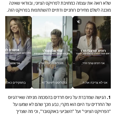
שלא רואה את עצמה כמחויבת לפרויקט הציוני, ובוודאי שאינה 
מוכנה לשלם מחירים רוחניים ודתיים להשתתפות בפרויקט הזה.
אני לא צריכה את המשרד: רונית שרעבי-חדד מנהלת ארגון של 30000 עובדים מכל מקום_v
כלכליסט דיגיטל "חינוך הוא המשימה של החיים שלי"_v
בתפקידים כאלה אי אפשר לח
1. 
הגישה שמדברת על גיוס חרדים בהסכמה מניחה שאי־הגיוס 
של החרדים עד היום הוא מקרי, נבע מכך שהם לא שמעו על 
"הפרויקט הציוני" ועל "השביעי באוקטובר", וכי מה שצריך 