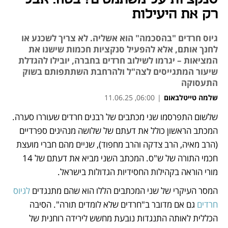
רק את היעילות
גיוס חרדים "בהסכמה" הוא אשליה. לא צריך לשכנע או
לחנך אותם, אלא להפעיל סנקציות חכמות שישנו את
המציאות – יגרמו לשילוב חרדים בחברה, יובילו להגדלת
שיעור המתגייסים לצה"ל ולהרחבת השתתפותם בשוק
התעסוקה
שלמה טייטלבאום
|
06:00, 11.06.25
שלשום התפרסמו שני מכתבים של רבנים חרדים שעוררו סערה. 
נפתח בכרטיסייה חדשה
נפתח בכרטיסייה חדשה
נפתח בכרטיסייה חדשה
המכתב הראשון כולל את דעתם של שלושה מנהיגים ספרדיים 
(הרב מאיה, הרב צדקה והרב מחפוד), שניים מהם חברי מועצת 
חכמי התורה של ש"ס. המכתב השני מביא את דעתם של 14 
מורי הוראה בקהילות החסידיות הגדולות בישראל. 
המסר העיקרי של שני המכתבים הללו הוא שהם מתנגדים 
לגיוס 
חרדים
 גם אם מדובר ב"חרדים שלא לומדים תורה". הסיבה 
הכללית לאותה התנגדות נובעת מחשש לירידה רוחנית של 