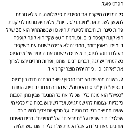
הפרט פועל. 
כשהמדינה מייקרת את הסיגריות פי שלושה, היא לא גורמת 
למעשן לשנות את "חיבתו לסיגריות", אלא היא גורמת לו לקנות 
פחות סיגריות. חיבתו לסיגריות היא כזו שכשהמחיר הוא 30 שקל 
הוא קונה קופסה ביום, וכשהמחיר 60 שקל הוא קונה קופסה 
ביומיים. באופן דומה, המדינה לא צריכה לשנות את השקפת 
העולם בנוגע לגיוס, היא צריכה לשנות את המחיר של אי־הגיוס. 
כשהמחיר ישתנה, דברים רבים ישתנו, ופחות חרדים ירצו לצרוך 
את "אי־הגיוס", כי זה יהיה מוצר יקר מאוד.
2. 
בשונה מהשיח הציבורי הנפוץ שיוצר הבחנה חדה בין "גיוס 
בכפייה" לבין "גיוס בהסכמה", יש הרבה מרחבי ביניים. המונח 
"כפייה" הוא מונח כללי שכולל את כל המנעד שבין מתן הטבות 
כלכליות עצומות למי שמתגייס, ועד לשימוש בכוח פיזי כלפי מי 
שאינו מתייצב בלשכת הגיוס. על סנקציות צריך לחשוב כפי 
שכלכלנים חושבים על "תמריצים" ועל "מחירים". רבים מאיתנו 
אוהבים מאוד גלידה, אבל הכמות של הגלידה שנרכוש תלויה 