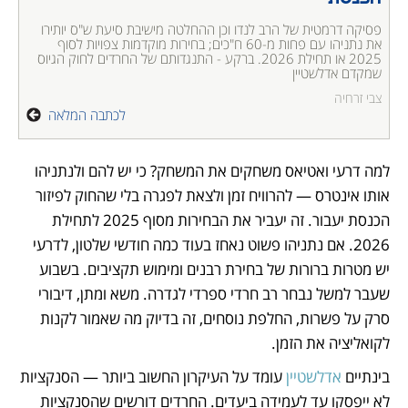
פסיקה דרמטית של הרב לנדו וכן ההחלטה מישיבת סיעת ש"ס יותירו 
את נתניהו עם פחות מ-60 ח"כים; בחירות מוקדמות צפויות לסוף 
2025 או תחילת 2026. ברקע - התנגדותם של החרדים לחוק הגיוס 
שמקדם אדלשטיין
צבי זרחיה
לכתבה המלאה
למה דרעי ואטיאס משחקים את המשחק? כי יש להם ולנתניהו 
אותו אינטרס — להרוויח זמן ולצאת לפגרה בלי שהחוק לפיזור 
הכנסת יעבור. זה יעביר את הבחירות מסוף 2025 לתחילת 
2026. אם נתניהו פשוט נאחז בעוד כמה חודשי שלטון, לדרעי 
יש מטרות ברורות של בחירת רבנים ומימוש תקציבים. בשבוע 
שעבר למשל נבחר רב חרדי ספרדי לגדרה. משא ומתן, דיבורי 
סרק על פשרות, החלפת נוסחים, זה בדיוק מה שאמור לקנות 
לקואליציה את הזמן.
בינתיים 
אדלשטיין 
עומד על העיקרון החשוב ביותר — הסנקציות 
לא ייפסקו עד לעמידה ביעדים. החרדים דורשים שהסנקציות 