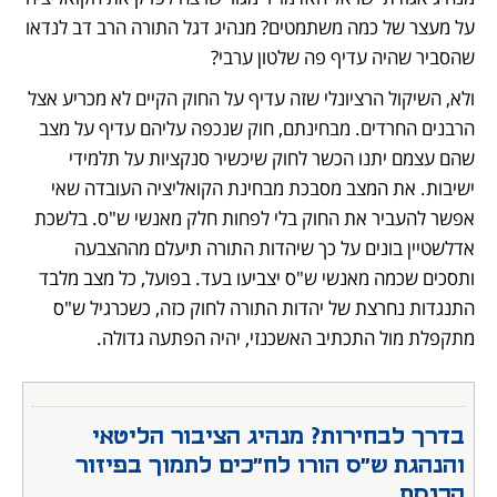
על מעצר של כמה משתמטים? מנהיג דגל התורה הרב דב לנדאו 
שהסביר שהיה עדיף פה שלטון ערבי?
ולא, השיקול הרציונלי שזה עדיף על החוק הקיים לא מכריע אצל 
הרבנים החרדים. מבחינתם, חוק שנכפה עליהם עדיף על מצב 
שהם עצמם יתנו הכשר לחוק שיכשיר סנקציות על תלמידי 
ישיבות. את המצב מסבכת מבחינת הקואליציה העובדה שאי 
אפשר להעביר את החוק בלי לפחות חלק מאנשי ש"ס. בלשכת 
אדלשטיין בונים על כך שיהדות התורה תיעלם מההצבעה 
ותסכים שכמה מאנשי ש"ס יצביעו בעד. בפועל, כל מצב מלבד 
התנגדות נחרצת של יהדות התורה לחוק כזה, כשכרגיל ש"ס 
מתקפלת מול התכתיב האשכנזי, יהיה הפתעה גדולה.
בדרך לבחירות? מנהיג הציבור הליטאי 
והנהגת ש"ס הורו לח"כים לתמוך בפיזור 
הכנסת