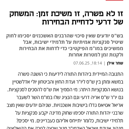
זו לא פשרה, זו משיכת זמן: המשחק
של דרעי לדחיית הבחירות
בש"ס יודעים שאין סיכוי שהרבנים האשכנזים יסכימו לחוק
שיטיל סנקציות אמיתיות על תלמידי ישיבות, אבל
ממשיכים במו"מ הפיקטיבי כדי לדחות את הבחירות
ולקנות זמן למטרות אחרות
שחר אילן
|
18:14, 07.06.25
התגובה המיידית ביהדות התורה לידיעות כי הושגה פשרה 
נפתח בכרטיסייה חדשה
במשא ומתן בין ש"ס ליו"ר ועדת החוץ והביטחון יולי אדלשטיין 
בנושא הסנקציות היתה: מי הסמיך את ש"ס להסכים לסנקציות. 
גם יו"ר ש"ס אריה דרעי וגם הנציג שלו במו"מ השר לשעבר 
אריאל אטיאס גדלו בישיבות אשכנזיות. שניהם יודעים שאין מצב 
שרבני יהדות התורה יסכימו שחוק מדינה יקבע סנקציות על 
תלמידי ישיבות, כלומר יתייחס אליהם כעבריינים. מי יסכים? 
מנהיג אגודת ישראל האדמו"ר מגור שרצה לפרק את הקואליציה 