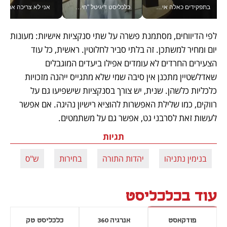
בתפקידים כאלה אי אפשר לחכות: אושרת לוי מניעה השקעות ענק מהטלפון_v
כלכליסט דיגיטל "חינוך הוא המשימה של החיים שלי"_v
אני לא צריכה את המשרד:
לפי הדיווחים, מסתמנת פשרה על שתי סנקציות אישיות: מעונות 
יום ומחיר למשתכן. זה בלתי סביר לחלוטין. ראשית, כל עוד 
הצעירים החרדים לא עומדים אפילו ביעדים המוגבלים 
שאדלשטיין מתכנן אין סיבה שמי שלא מתגייס ייהנה מזכויות 
כלכליות כלשהן. שנית, יש צורך בסנקציות שישפיעו גם על 
רווקים, כמו שלילת האפשרות להוציא רישיון נהיגה. אם אפשר 
לעשות זאת לסרבני גט, אפשר גם על משתמטים.
תגיות
בנימין נתניהו
יהדות התורה
בחירות
ש"ס
אר
עוד בכלכליסט
פודקאסט
אנרגיה 360
כלכליסט טק