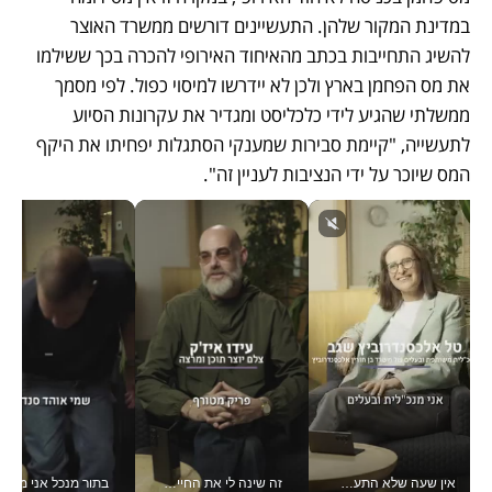
במדינת המקור שלהן. התעשיינים דורשים ממשרד האוצר 
להשיג התחייבות בכתב מהאיחוד האירופי להכרה בכך ששילמו 
את מס הפחמן בארץ ולכן לא יידרשו למיסוי כפול. לפי מסמך 
ממשלתי שהגיע לידי כלכליסט ומגדיר את עקרונות הסיוע 
לתעשייה, "קיימת סבירות שמענקי הסתגלות יפחיתו את היקף 
המס שיוכר על ידי הנציבות לעניין זה".
אין שעה שלא התעסקתי במשבר - טל אלכסנדרוביץ’ שגב מנהלת משברים תקשורתיים מכל מקום עם ה- Galaxy Z Fold8 Ultra שלה_v
זה שינה לי את החיים: איך עידו איז'ק הופך את הסמארטפון לכלי צילום מקצועי_v
בתור מנכל אני מקבל מאות הח