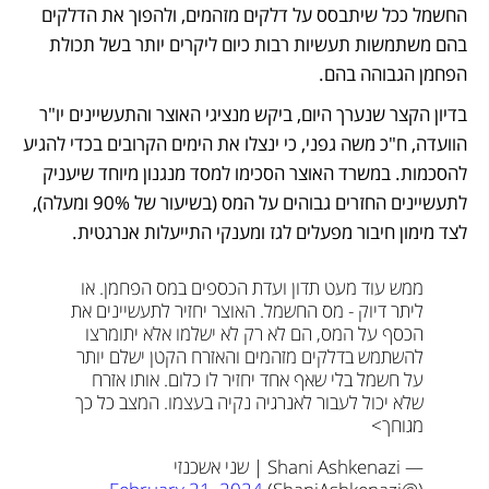
החשמל ככל שיתבסס על דלקים מזהמים, ולהפוך את הדלקים 
בהם משתמשות תעשיות רבות כיום ליקרים יותר בשל תכולת 
הפחמן הגבוהה בהם.
בדיון הקצר שנערך היום, ביקש מנציגי האוצר והתעשיינים יו"ר 
הוועדה, ח"כ משה גפני, כי ינצלו את הימים הקרובים בכדי להגיע 
להסכמות. במשרד האוצר הסכימו למסד מנגנון מיוחד שיעניק 
לתעשיינים החזרים גבוהים על המס (בשיעור של 90% ומעלה), 
לצד מימון חיבור מפעלים לגז ומענקי התייעלות אנרגטית. 
ממש עוד מעט תדון ועדת הכספים במס הפחמן. או 
ליתר דיוק - מס החשמל. האוצר יחזיר לתעשיינים את 
הכסף על המס, הם לא רק לא ישלמו אלא יתומרצו 
להשתמש בדלקים מזהמים והאזרח הקטן ישלם יותר 
על חשמל בלי שאף אחד יחזיר לו כלום. אותו אזרח 
שלא יכול לעבור לאנרגיה נקיה בעצמו. המצב כל כך 
מגוחך>
— Shani Ashkenazi | שני אשכנזי 