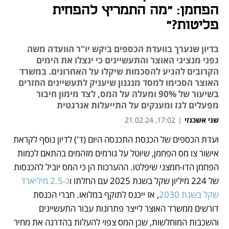
הפחמן: "מה התמריץ להפחית
פליטות?"
בדיון שנערך בוועדת הכספים ביקש יו"ר הוועדה משה
גפני מנציגי האוצר והתעשיינים כי ינצלו את הימים
הקרובים להגיע להסכמות שיקלו על האחרונים. במשרד
האוצר הסכימו למסד מנגנון שיעניק לתעשיינים החזרים
בשיעור של 90% ומעלה על המס, לצד מימון חיבור
מפעלים לגז ומענקים על התייעלות אנרגטית
שני אשכנזי
|
17:02, 21.02.24
ועדת הכספים של הכנסת התכנסה היום (ד') לדיון נוסף לקראת 
נפתח בכרטיסייה חדשה
אישור צו מס הפחמן, שיוטל על גורמים מזהמים בהתאם לכמות 
הפחמן הדו-חמצני שיפלטו. ההערכות הן כי המס יוביל להכנסות 
של 224 מיליון שקל בשנת 2025 עם החלתו ו
כ-2.5 מיליארד 
שקל בשנת 2030
, אז ייכנס לתוקף במלואו. חברי הכנסת 
דורשים ממשרד האוצר לייצר פתרונות עבור התעשיינים 
והשכבות המוחלשות, שכן המס צפוי להעלות בהדרגה את מחיר 