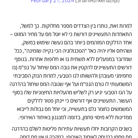
February 21, 2024
(@ShaniAshkenazi) 
למרות זאת, נותרו בין הצדדים מספר מחלוקות. כך למשל, 
התאחדות התעשיינים דורשת כי לא יוטל מס על מחיר המזוט – 
אחד הדלקים המזהמים ביותר בהם נעשה שימוש במשק, 
ושהיחס אליו יהיה כאל "הטכנולוגיה הכי נקייה שזמינה", ככל 
שמדובר במפעלים ללא תשתית גז או חלופות אחרות. בנוסף 
דורשים התעשיינים להקטין את גובה המס שיחול על גפ"מ (גז 
פחמימני מעובה) ולהשוותו לגז הטבעי, למרות הנזק הסביבתי 
המשמעותי לו גורם הגפ"מ ועל אף שגובה המס שיחול בהדרגה 
על הגז הטבעי יגיע רק לשליש מהעלויות החיצוניות שלו בסוף 
העשור. התעשיינים אף דורשים כי יינתן פטור לדלקים 
המשמשים כחומר גלם בתעשייה, וכי יוחל מס גבולות לייבוא 
ממדינות ללא מיסוי פחמן, בדומה למנגנון באיחוד האירופי. 
בשנים הקרובות יחלו תעשיות עתירות פליטות לשלם בהדרגה 
מס פחמן בכניסה לאיחוד האירופי, במקרה זו אין מס דומה 