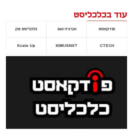
עוד בכלכליסט
פודקאסט
אנרגיה 360
כלכליסט טק
Scale Up
XIMUSNXT
CTECH
יסייה חדשה
נפתח בכרטיסייה חדשה