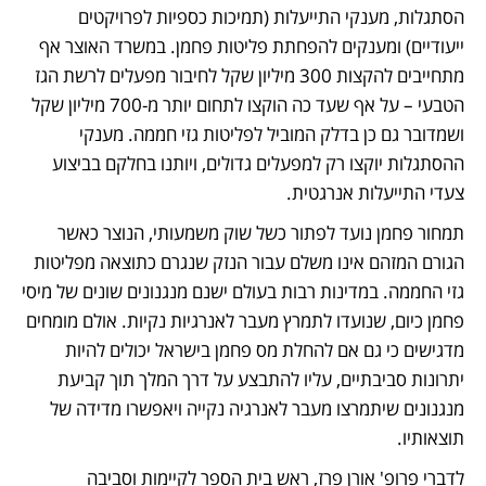
הסתגלות, מענקי התייעלות (תמיכות כספיות לפרויקטים 
ייעודיים) ומענקים להפחתת פליטות פחמן. במשרד האוצר אף 
מתחייבים להקצות 300 מיליון שקל לחיבור מפעלים לרשת הגז 
הטבעי – על אף שעד כה הוקצו לתחום יותר מ-700 מיליון שקל 
ושמדובר גם כן בדלק המוביל לפליטות גזי חממה. מענקי 
ההסתגלות יוקצו רק למפעלים גדולים, ויותנו בחלקם בביצוע 
צעדי התייעלות אנרגטית.
תמחור פחמן נועד לפתור כשל שוק משמעותי, הנוצר כאשר 
הגורם המזהם אינו משלם עבור הנזק שנגרם כתוצאה מפליטות 
גזי החממה. במדינות רבות בעולם ישנם מנגנונים שונים של מיסי 
פחמן כיום, שנועדו לתמרץ מעבר לאנרגיות נקיות. אולם מומחים 
מדגישים כי גם אם להחלת מס פחמן בישראל יכולים להיות 
יתרונות סביבתיים, עליו להתבצע על דרך המלך תוך קביעת 
מנגנונים שיתמרצו מעבר לאנרגיה נקייה ויאפשרו מדידה של 
תוצאותיו. 
לדברי פרופ' אורן פרז, ראש בית הספר לקיימות וסביבה 