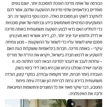
הבורסה של אותה מדינה הופכת למסוכנת יותר. ישנם גופים 
מוסדיים בינלאומיים שלפי מדיניות ההשקעה שלהם, אסור להם 
להתקרב לשוקי הון מסוכנים כאלה. היבט נוסף בהקשר זה: רוב 
המשקיעים הפרטיים משתמשים בידע ובניתוח של אותן סוכנויות 
כדי להחליט האם כדאי לבצע השקעה משמעותית באותה מדינה 
או לדלג ולחפש יעד יציב יותר. לכן, דירוג אשראי הוא מעין ציון 
מסכם שיש לשמור עליו כדי לשמור על ההשקעות – מנוע צמיחה 
עיקרי – באותה מדינה. חברות בינלאומיות ששוקלות כעת האם 
להשקיע או לרכוש חברה בישראל, ויקראו את הדו"ח של מודי'ס 
– עלולות לעכב או לעבור למדינה הבאה לפני החלטה כזו. זו 
פגיעה ישירה שכולנו נרגיש שכן היא באה לידי ביטוי בשוק 
העבודה (יותר חברות, יותר מקומות עבודה). במקרי קיצון, הורדה 
משמעותית בדירוג גרמה לבריחת הון שגררה עימה פיחות 
המטבע, דבר שיקר מאוד את כל המוצרים והתשומות המיובאות 
וליבה את האינפלציה. 