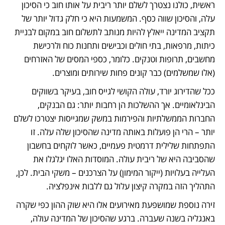
ראשית, כולנו נצטרך לשלם יותר ריבית על אותו חוב כי הסיכון 
עלה, והסיכון שווה כסף. המשמעות היא כי חלק גדול יותר של 
תקציב המדינה ייאלץ להיות מנותב לתשלום חוב במקום לבניית 
כיתות, מרפאות, בתי חולים וכבישים ותחנות כוח ולרכישת 
מחשבים, תרופות וטנקים. כלומר, כספי המסים של האזרחים 
(אלו שמשלמים) כבר קונים פחות שירותים ומוצרים. 
ככל שהדירוג יורד, עולה הקושי לגייס חוב, בעיקר בשווקים 
הבינלאומיים. אך ההשלכות הן רחבות יותר: גם הבנקים, 
החברות הממשלתיות והפירמות במשק שמגייסות יצטרכו לשלם 
יותר – הרי הן פועלות באותה מדינה שהסיכון שלה עלה. זו 
התפתחות שלילית דרמטית פעמיים, כאשר לוקחים בחשבון 
שהסביבה היא של ריבית עולה. המוסדות האלו יגלגלו את 
העלייה בעלויות (ייקור המימון) על הצרכנים – משקי הבית. לכן, 
התהליך הזה במקרה קיצון עלול גם ללבות אינפלציה. 
זירה נוספת שמושפעת מאירועים אלו היא שוק ההון כפי שקרה 
באנגליה בשנה שעברה. ברגע שהסיכון של המדינה עולה, 