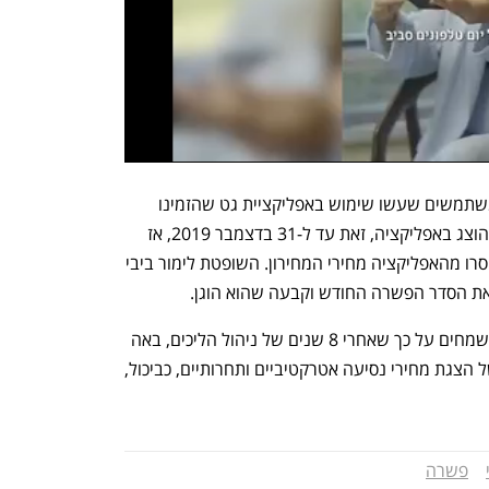
הקבוצה שעליה יחול ההסדר היא כלל המשתמשים שעשו שימוש באפליקציית גט שהזמינו 
נסיעות בינעירונית שמחיר המחירון שלה הוצג באפליקציה, זאת עד ל-31 בדצמבר 2019, אז 
בוטל מחירון משרד התחבורה ובהתאם הוסרו מהאפליקציה מחירי המחירון. השופטת לימור ביבי 
ת הסדר הפשרה החודש וקבעה שהוא הוגן. 
באי כוח המבקש מסרו בתגובה כי "אנחנו שמחים על כך שאחרי 8 שנים של ניהול הליכים, באה 
הפרשה אל סופה, והביאה סוף לתופעה של הצגת מחירי נסיעה אטרקטיביים ותחרותיים, כביכול, 
פשרה