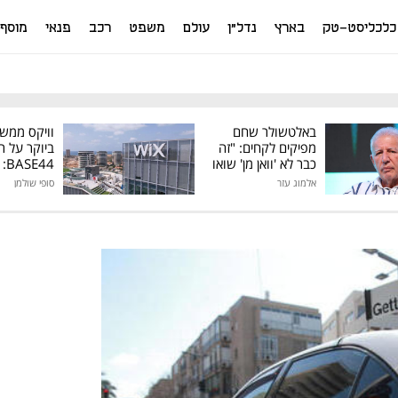
כלכליסט-טק
בארץ
נדל"ן
עולם
משפט
רכב
פנאי
מוסף
באלטשולר שחם
וויקס ממש
מפיקים לקחים: "זה
ביוקר על ר
כבר לא 'וואן מן' שואו
44
של גילעד"
אלמוג עזר
סופי שולמן
מיליון דולר