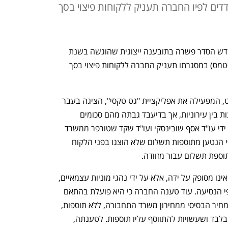
דים לפיו החברה תעניק ללקוחות פיצוי בסך
בית המשפט המחוזי בתל אביב אישר החודש הסדר פשרה בתובענה ייצוגית שהוגשה בשנת 
2018 נגד חברת Gett (ג'יטי גטאקסי סיסטמס) במסגרתו תעניק החברה ללקוחות פיצוי בסך 
בבקשה לאישור תביעה ייצוגית נטען כי גט, המפעילה את אפליקציית "גט טקסי", הציגה בעבר 
ללקוחותיה מחיר מחירון מסוים עבור נסיעות בין עירוניות, אך בדיעבד גבתה מהם סכומים 
גבוהים יותר. לטענת המבקש, המיוצג על ידי עו"ד אסף שובינסקי ועו"ד שקד שטורפר ממשרד 
מטרי מאירי, וכט ושות' ההפרש נבע על פי הנטען מתוספות תשלום שלא הוצגו בפני הלקוח 
וספת תשלום עבור מזוודה.
מנגד גט טענה כי שירות ההסעה במונית אינו מסופק על ידה, אלא על ידי נהגי מוניות עצמאיים, 
ולכן אין עליה חובה לספק מידע על תעריפי הנסיעה. עוד טענה החברה כי היא פועלת בהתאם 
לחוק בכך שהיא מציגה באפליקציה את המחיר הבסיסי ממחירון משרד התחבורה, ללא תוספות, 
ומציינת שהמחיר המוצג הוא מחיר בסיסי בלבד ושעשויות להתווסף עליו תוספות. לטענתה, 