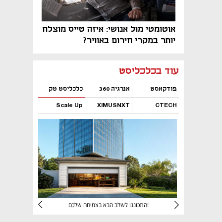
אוטומטי מול אנושי: איזה טייס מוצלח
יותר במקרי חירום באוויר?
נפתח בכרטיסייה חדשה
נפתח בכרטיסייה חדשה
נפתח בכרטיסייה חדשה
נפתח בכרטיסייה חדשה
נפתח בכרטיסייה חדשה
נפתח בכרטיסייה חדשה
עוד בכלכליסט
פודקאסט
אנרגיה 360
כלכליסט טק
Scale Up
XIMUSNXT
CTECH
נפתח בכרטיסייה חדשה
נפתח בכרטיסייה חדשה
נפתח בכרטיסייה חדשה
נפתח בכרטיסייה חדשה
יניהם
התכוננו לשלב הבא בצמיחה שלכם!