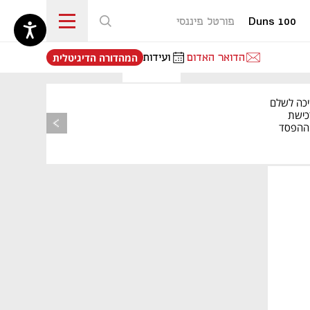
Duns 100
פורטל פיננסי
נפתח בכרטיסייה חדשה
הדואר האדום
ועידות
המהדורה הדיגיטלית
יכה לשלם
כישת
BASE: ההפסד
הרבעוני זינק ל-76