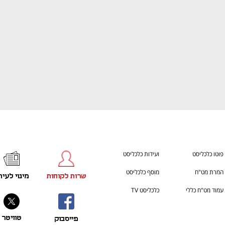
פוטו כלכליסט
ועידות כלכליסט
המרת מט"ח
מוסף כלכליסט
שרות לקוחות
מינוי לעית
עמוד מט"ח כללי
כלכליסט TV
טוויטר
פייסבוק