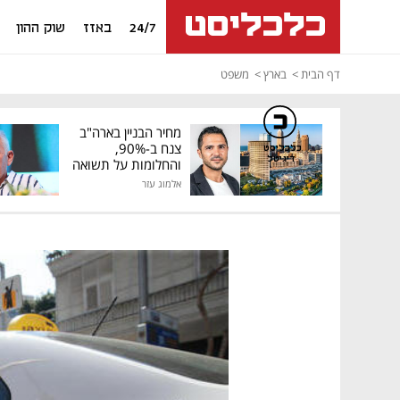
24/7
באזז
שוק ההון
דף הבית
בארץ
משפט
מחיר הבניין בארה"ב
צנח ב-90%,
כלכליסט
דיגיטל
והחלומות על תשואה
גבוהה התנפצו
אלמוג עזר