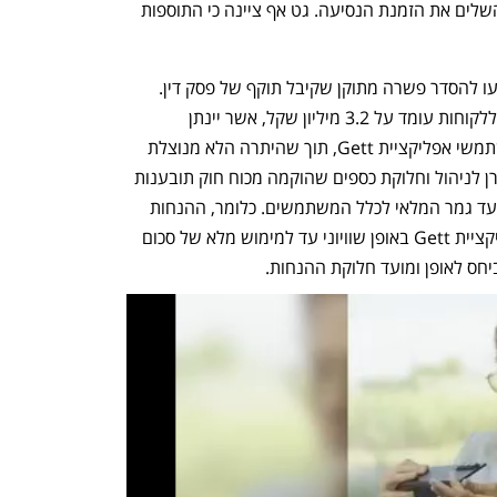
הלקוחות הסכימו לגבייה זו כאשר בחרו להשלים את הזמנת הנסיעה. גט אף ציינה כי התוספות 
לאחר הליכי גישור ממושכים, הצדדים הגיעו להסדר פשרה מתוקן שקיבל תוקף של פסק דין. 
סכום הפשרה הכולל שהוסכם עליו כפיצוי ללקוחות עומד על 3.2 מיליון שקל, אשר יינתן 
באמצעות פטור מתשלום דמי שירות למשתמשי אפליקציית Gett, תוך שהיתרה הלא מנוצלת 
של סכום הפיצוי, ככל שתיוותר, תועבר לקרן לניהול וחלוקת כספים שהוקמה מכוח חוק תובענות 
ייצוגיות. הפיצוי יינתן על פני 24  חודשים עד גמר המלאי לכלל המשתמשים. כלומר, ההנחות 
תעמודנה לרשות כלל המשתמשים באפליקציית Gett באופן שוויוני עד למימוש מלא של סכום 
יחס לאופן ומועד חלוקת ההנחות. 