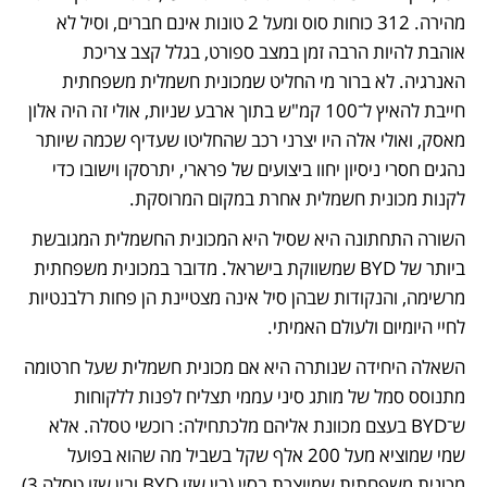
מהירה. 312 כוחות סוס ומעל 2 טונות אינם חברים, וסיל לא 
אוהבת להיות הרבה זמן במצב ספורט, בגלל קצב צריכת 
האנרגיה. לא ברור מי החליט שמכונית חשמלית משפחתית 
חייבת להאיץ ל־100 קמ"ש בתוך ארבע שניות, אולי זה היה אלון 
מאסק, ואולי אלה היו יצרני רכב שהחליטו שעדיף שכמה שיותר 
נהגים חסרי ניסיון יחוו ביצועים של פרארי, יתרסקו וישובו כדי 
לקנות מכונית חשמלית אחרת במקום המרוסקת.
השורה התחתונה היא שסיל היא המכונית החשמלית המגובשת 
ביותר של BYD שמשווקת בישראל. מדובר במכונית משפחתית 
מרשימה, והנקודות שבהן סיל אינה מצטיינת הן פחות רלבנטיות 
לחיי היומיום ולעולם האמיתי.
השאלה היחידה שנותרה היא אם מכונית חשמלית שעל חרטומה 
מתנוסס סמל של מותג סיני עממי תצליח לפנות ללקוחות 
ש־BYD בעצם מכוונת אליהם מלכתחילה: רוכשי טסלה. אלא 
שמי שמוציא מעל 200 אלף שקל בשביל מה שהוא בפועל 
מכונית משפחתית שמיוצרת בסין (בין שזו BYD ובין שזו טסלה 3) 