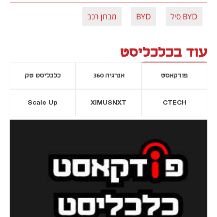
BYD סיל
BYD
מבחן רכב
עוד בכלכליסט
פודקאסט
אנרגיה 360
כלכליסט טק
Scale Up
XIMUSNXT
CTECH
יסייה חדשה
נפתח בכרטיסייה חדשה