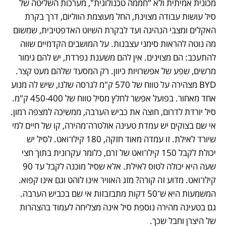
מכונית אמיתית ולא "חממה טכנולוגית", מערכות השליטה של 
סיל עושות עבודה מצוינת, החל מעוצמת הווליום, דרך בקרת 
האקלים ומצבי הנהיגה ועד לבקרת השיוט האדפטיבית, שמשום 
מה נוטה להראות סימני עצבנות. על המושבים הקדמיים שווה 
להתעכב: הם מצוינים. אין להם משענת נפרדת, יש להם גימור 
מרשים, שפע של אפשרויות כיוון. רק המסעד שלהם מעט קצר. 
BYD מצהירה על טווח של 570 ק"מ לגרסה שלנו, שיש לה מנוע 
אחד מאחור. בפועל אפשר לחלץ מסיל טווח של 450-400 ק"מ. 
סיל יורדת לדרום, חוצה את כביש הערבה, ממשיכה למצפה רמון. 
אי שם בצוקים יש עמדת טעינה אולטרה־מהירה, קו של חיים למי 
שיורד לאילת. זו עמדה מאוד חזקה, 180 קילו־ואט. לסיל יש 
יכולת לקבל 150 קילו־ואט של זרם, כלומר עקרונית בתוך חצי 
שעה היא יכולה לטוס לאילת. אלא שסיל מוכנה לקבל עד 90 
קילו־ואט. מדוע זה קורה? מזג האוויר אינו לוהט וגם אינו קפוא. 
המשמעות היא ש־50 דקות מתבזבזות אי שם בכביש הערבה. 
גם בטעינה מהירה נוספת סיל אינה מצליחה לעמוד בהצהרות 
של היצרן וחבל שכך. 