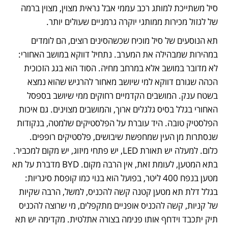
סיל משתייכת למותג רכב עממי אבל נראית מצוין, מצוין ברמה 
של לגזול מכירות ממותגי יוקרה גרמניים שעולים יותר.
תא הנוסעים של סיל מוכיח שכשהסינים רוצים, הם לומדים 
במהירות שמבהילה את המערב. נתחיל דווקא במושב האחורי: 
לא מדובר במושב אלא במרחב מחיה. הסוד הוא בגג הזכוכית 
הכהה שגורם דווקא למי שיושב מאחור להרגיש שהוא נמצא 
בשטח ענק. המושבים הקדמיים רחוקים ממי שיושב בספסל 
האחורי בגלל בסיס גלגלים ארוך, והמושבים מצוינים. גם איכות 
הפלסטיק טובה. היד עוברת על הפלסטיקים שלמטה, בנקודות 
שנסתרות מן העין שמחפשת שיבושים, פלסטיקים רופפים. 
כלום. למעלה יש תאורת LED, יש פתחי מיזוג, יש מקום למכביר. 
בתא המטען, לעומת זאת, אין הרבה מקום. BYD מדברת על תא 
מטען בנפח 400 ליטר, בפועל הוא בנוי כמו קופסת סיגריות: 
בגלל דלת תא מטען קטנה קשה להכניס, למשל, הרבה שקיות 
של קניות, קשה להכניס אופניים מתקפלים, מי שרוצה להכניס 
תיק יתכבד וידחף אותו פנימה בצורה אתלטית. מקדימה יש תא 