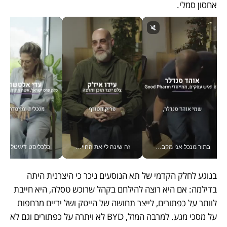
אחסון סמלי. 
בתור מנכל אני מקבל מאות החלטות ביום, וה- Galaxy Z Fold8 Ultra עוזר לי לחתוך אותן מהר יותר_v
זה שינה לי את החיים: איך עידו איז'ק הופך את הסמארטפון לכלי צילום מקצועי_v
כלכליסט דיגיטל
בנוגע לחלק הקדמי של תא הנוסעים ניכר כי היצרנית היתה 
בדילמה: אם היא רוצה להילחם בקהל שרוכש טסלה, היא חייבת 
לוותר על כפתורים, לייצר תחושה של הייטק ושל ידיים מרחפות 
על מסכי מגע. למרבה המזל, BYD לא ויתרה על כפתורים וגם לא 