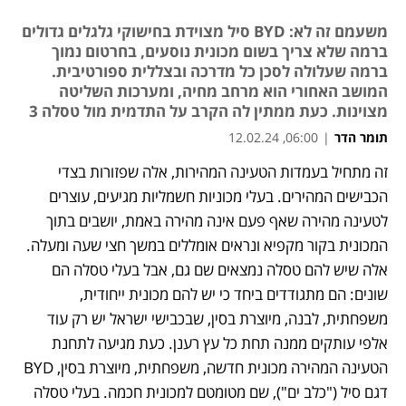
משעמם זה לא: BYD סיל מצוידת בחישוקי גלגלים גדולים
ברמה שלא צריך בשום מכונית נוסעים, בחרטום נמוך
ברמה שעלולה לסכן כל מדרכה ובצללית ספורטיבית.
המושב האחורי הוא מרחב מחיה, ומערכות השליטה
מצוינות. כעת ממתין לה הקרב על התדמית מול טסלה 3
תומר הדר
|
06:00, 12.02.24
זה מתחיל בעמדות הטעינה המהירות, אלה שפזורות בצדי 
הכבישים המהירים. בעלי מכוניות חשמליות מגיעים, עוצרים 
לטעינה מהירה שאף פעם אינה מהירה באמת, יושבים בתוך 
המכונית בקור מקפיא ונראים אומללים במשך חצי שעה ומעלה. 
אלה שיש להם טסלה נמצאים שם גם, אבל בעלי טסלה הם 
שונים: הם מתגודדים ביחד כי יש להם מכונית ייחודית, 
משפחתית, לבנה, מיוצרת בסין, שבכבישי ישראל יש רק עוד 
אלפי עותקים ממנה תחת כל עץ רענן. כעת מגיעה לתחנת 
הטעינה המהירה מכונית חדשה, משפחתית, מיוצרת בסין, BYD 
דגם סיל ("כלב ים"), שם מטומטם למכונית חכמה. בעלי טסלה 