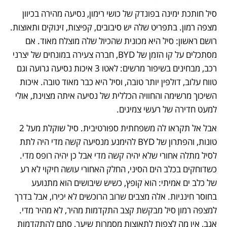
סיל חותכת ימינה בפונדק של כושי רימון, נסיעה מהירה בכיוון 
מצפה רמון. בתפריט שלה יש סיבובים, קפיצות, זינוקים ותאוצות. 
רושם ראשון: סיל היא מכונית שהכיול שלה מוצלח מאוד. אם 
מסתכלים על קו הזמן של BYD, חברה צעירה במונחים של יצרני 
רכב, מבחינים בשיפור מרשים: לאטו 3 איכות נסיעה גרועה וגם 
טווח עלוב, דולפין יותר טובה, וסיל היא כבר מאוד טובה. איכות 
השיכוך מרשימה והחוויה הכללית של נסיעה איתה מצוינת, אולי 
למעט חדירה של רעשי צמיגים. 
אבל אל תקראו לה משפחתית ספורטיבית. סיל שוקלת מעל 2 
טונות, והפתרון של BYD להימנע מנסיעה קשה מדי היה לתת 
לסיל מתלה אחורי שלא יהיה קשה מדי אבל כן יהיה רופס מדי. 
כשדוחקים בכלב הים הסיני, החלק האחורי עושה חיקוי לא רע 
של כלב ים אמיתי: הוא קופץ, כשיש שיבושים הוא מתנועע 
בחוסר חינניות. אלה מצבים שרוב הרוכשים לא יכירו, אבל בדרך 
למצפה רמון סיל מבקשת קצב התקדמות מהיר, לא מהיר מדי. 
אגב, אין מה לצפות לתאוצות מסמרות שיער, סתם להתקדמות 