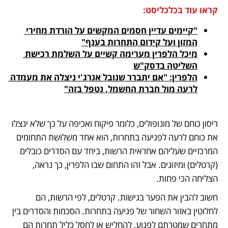
קראו עוד בכלכליסט:
"קיימים עדיין חסמים המקשים על הורדת מחירי 
המזון ועל קידום התחרות בענף"
מיכל הלפרין מערימה קשיים על השלמת רכישת 
השליטה בדסק"ש
הלפרין: "אם יתברר שנובל אנרג'י ניצלה את מעמדה 
לרעה מול חברת החשמל, נטפל בזה"
ריסון כוחם של מונופולים, כלומר פיקוח ואכיפה על כך שלא ינצלו 
את כוחם לרעה לפגיעה בתחרות, הוא אחד משלושת התחומים 
המרכזיים שעליהם אחראית הרשות, ביחד עם הסדרים כובלים 
(קרטלים) ומיזוגים. אבל זהו התחום שבו הלפרין, כך נראה, 
הצליחה הכי פחות.
חשוב להבין את הפער בגישות. קרטלים, לפי הרשות, הם 
לחלוטין באזור השחור של פגיעה בתחרות. הסכמות והסדרים בין 
מתחרים שמטרתם לפגוע, להחליש או לחסל כליל תחרות הם 