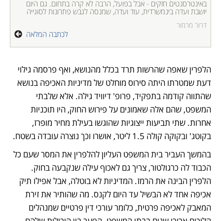
באינטרסנטים חזקים - אבל בפועל, הרבה לא קרה בתחום. גם היום 
יושבת ועדה בינמשרדית, עוד ועדה, שמנסה לגבש פתרונות לסוגייה
דרור מרמור
לכתבה המלאה
הלפרין שאפה שהרשות תרד בכלל מהנושא, ואף פרסמה גילוי 
דעת שמטרתו היתה סירוס מוחלט של מדיניות האכיפה בנושא 
שהתווה קודמה בתפקיד, פרופ' דיוויד גילה. אלא שלבתי 
המשפט, שהם אלה שאמונים על פירוש החוק, היו תוכניות 
אחרות. שתי תביעות ייצוגיות שהוגשו בעילת מחיר מופרז, 
בקוטג' ובקוקה קולה 1.5 ליטר, אושרו וכך נוצרה עובדה בשטח.
בהמשך העביר בית המשפט העליון להלפרין את המסר שעם כל 
הכבוד לה כרגולטור, צריך גם לאכוף עילה שנקבעה בחוק. 
הלפרין הבינה את הרמז. המדיניות לא בוטלה, אבל אפילו תיק 
אכיפה אחד לא הבשיל עד היום לקנס. מה שהותיר את זירת 
המאבק לאכיפה פרטית, כלומר עורכי דין פרטיים שמנהלים 
הליכים ארוכי שנים בבתי המשפט. הפער בין היכולות שלהם 