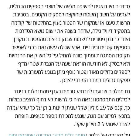
סדרנים היו דואגים לחשיפה מלאה של מוצרי הספקים הגדולים, 
לעתים על חשבון השטח שהוקצה לספקים הקטנים. בסביבת 
הרשות טענו אז שמקורו של הפטור נעוץ בהחלטות של קודמה 
בתפקיד דיוויד גילה, שדחה בשנה את יישום נושא הסדרנות 
ואחר כך נתן פטורים לרשתות שבהן מחצית מהמכירות מקורן 
בספקים קטנים ובינוניים. אלא שגילה עשה זאת בכדי לאפשר 
תקופת הסתגלות ומתוך כוונה להחיל על כל השוק את ההנחיות 
ולא לבטלן. לא חודשה הוראת שעה על הגבלת שטחי מדף 
לספקים גדולים מאוד ופטור נוסף ניתן בנוגע למעורבות של 
ספקים גדולים במחיר המירבי לצרכן.
גם מהלכים שנועדו להרתיע גורמים בענף מהתנהלות בניגוד 
לכללים התמסמסו ונראה היה כי לרשות לא דחוף להציב גבולות. 
כך, קנס של 29 מיליון שקל שניתן ליינות ביתן על כך שלא עמדה 
בתנאי למיזוג עם מגה, שנגע למכירת מספר סניפים, הופחת 
לאחר שימוע ל־2 מיליון שקל.
על כהונתה של הלפרין 
מעיב דו"ח מבקר המדינה שפורסם ימים 