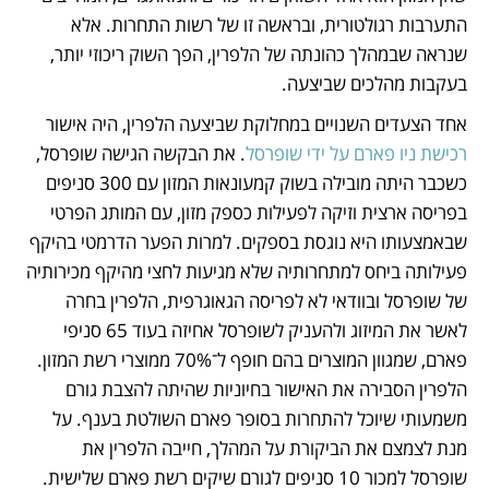
התערבות רגולטורית, ובראשה זו של רשות התחרות. אלא 
שנראה שבמהלך כהונתה של הלפרין, הפך השוק ריכוזי יותר, 
בעקבות מהלכים שביצעה.
אחד הצעדים השנויים במחלוקת שביצעה הלפרין, היה אישור 
רכישת ניו פארם על ידי שופרסל
. את הבקשה הגישה שופרסל, 
כשכבר היתה מובילה בשוק קמעונאות המזון עם 300 סניפים 
בפריסה ארצית וזיקה לפעילות כספק מזון, עם המותג הפרטי 
שבאמצעותו היא נוגסת בספקים. למרות הפער הדרמטי בהיקף 
פעילותה ביחס למתחרותיה שלא מגיעות לחצי מהיקף מכירותיה 
של שופרסל ובוודאי לא לפריסה הגאוגרפית, הלפרין בחרה 
לאשר את המיזוג ולהעניק לשופרסל אחיזה בעוד 65 סניפי 
פארם, שמגוון המוצרים בהם חופף ל־70% ממוצרי רשת המזון. 
הלפרין הסבירה את האישור בחיוניות שהיתה להצבת גורם 
משמעותי שיוכל להתחרות בסופר פארם השולטת בענף. על 
מנת לצמצם את הביקורת על המהלך, חייבה הלפרין את 
שופרסל למכור 10 סניפים לגורם שיקים רשת פארם שלישית. 