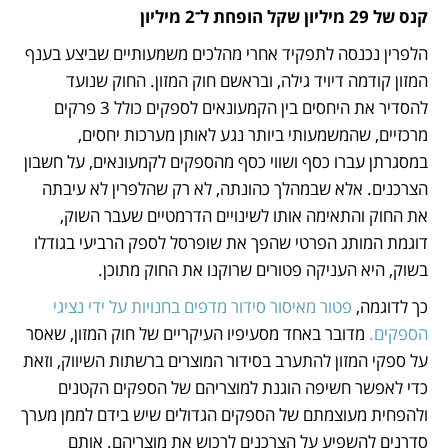
קנס של 29 מיליון שקל הופחת ל־2 מיליון
הלפרין נכנסה לתפקיד אחרי מהלכים משמעותיים שביצע בענף 
המזון קודמה דיויד גילה, ובראשם חוק המזון. החוק שנועד 
להסדיר את היחסים בין הקמעונאים לספקים כולל 3 פרקים 
מרכזיים, שהמשמעותי ביותר נגע לאותן מערכות יחסים, 
במסגרתן עברו כסף ושווי כסף מהספקים לקמעונאים, על חשבון 
הצרכנים. אלא שבמהלך כהונתה, לא רק שהלפרין לא עיבתה 
את החוק והתאימה אותו לשינויים הדרמטיים שעבר השוק, 
דוגמת המותג הפרטי שהפך את שופרסל לספק הרביעי בגודלו 
בשוק, היא העניקה פטורים שרוקנו את החוק מתוכן.
כך לדוגמה, 
פטור מאיסור סידור מדפים בחנויות על ידי נציגי 
הספקים.
 מדובר באחד מסעיפיו העיקריים של חוק המזון, שאסר 
על ספקי המזון להתערב בסידור המוצרים ברשתות השיווק, וזאת 
כדי לאפשר חשיפה הוגנת למוצריהם של הספקים הקטנים 
ולהפחית מעוצמתם של הספקים הגדולים שיש בידם לממן מערך 
סדרנים להשפיע על הצרכנים לרכוש את מוצריהם. אותם 