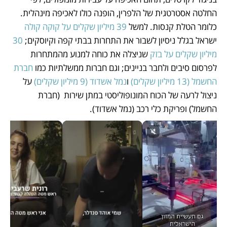
החלטה אסטרטגית של הלפרין, הופנה כולו לאכיפה מינהלית. 
כלומר הטלת קנסות. למשל 
39 מיליון שקלים על קוקה קולה
ישראל בגלל ניסיון לשבור את התחרות בבתי קפה וקיוסקים; 
30 
מיליון שקלים על בזק
 שניצלה את כוחה למנוע מהמתחרות 
לפרסום סיבים ולחבר בניינים; וגם חברות ממשלתיות כמו 
חברת 
החשמל (13 מיליון שקלים)
 ו
נמל אשדוד (9 מיליון שקלים)
 על 
ניצול לרעה של הכוח המונופוליסטי במתן שירות  (חברת 
החשמל) ופריקת כלי רכב (נמל אשדוד).