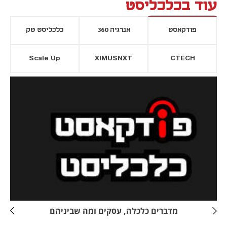
עוד בכלכליסט
פודקאסט
אנרגיה 360
כלכליסט טק
Scale Up
XIMUSNXT
CTECH
יסייה חדשה
נפתח בכרטיסייה חדשה
מדברים כלכלה, עסקים ומה שביניהם