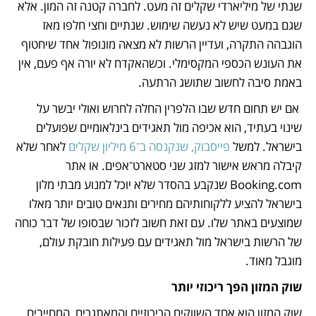
שנתי של מיליארדי שקלים זה מעט. לחברה קטנה זה המון. אלא 
שגם במעט שיש לא נעשה שימוש. שנתיים וחצי חלפו מאז 
הוגבהה התקרה, ועדיין הרשות לא מצאה מונופול אחד שיחטוף 
את העונש הכספי המקסימלי. וכשהאקדח לא יורה אף פעם, אין 
באמת סיבה לחשוב שתושג הרתעה.
 אם יש תחום חדש שבו הלפרין החלה לחרוש ואולי יבשר על 
שינוי בעתיד, הוא אכיפה מול תאגידים בינלאומיים שפועלים 
בישראל. למשל 
פייסבוק, שנקנסה ב־6 מיליון שקלים
 לאחר שלא 
קיבלה מראש אישור למזג שני סטארט־אפים. או אתר 
Booking.com שנקבע בהסדר שלא יוכל למנוע מבתי מלון 
בישראל להציע ללקוחותיהם מחירים ותנאים טובים יותר מאלו 
שמוצעים באתר שלו. עם זאת חשוב לזכור שבסופו של דבר כוחה 
של הרשות בישראל מול תאגידים עם פעילות חובקת עולם, 
מוגבל מאוד.
שוק המזון הפך ריכוזי יותר
שוק המזון הוא אחד השווקים הריכוזיים והמאתגרים, המחייבים 