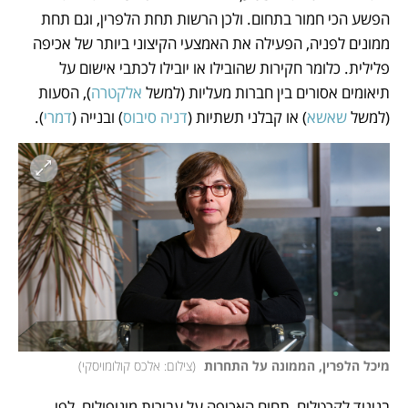
הפשע הכי חמור בתחום. ולכן הרשות תחת הלפרין, וגם תחת 
ממונים לפניה, הפעילה את האמצעי הקיצוני ביותר של אכיפה 
פלילית. כלומר חקירות שהובילו או יובילו לכתבי אישום על 
תיאומים אסורים בין חברות מעליות (למשל 
אלקטרה
), הסעות 
(למשל 
שאשא
) או קבלני תשתיות (
דניה סיבוס
) ובנייה (
דמרי
).
מיכל הלפרין, הממונה על התחרות 
(
צילום: אלכס קולומויסקי
)
בניגוד לקרטלים, תחום האכיפה על עבירות מונופולים, לפי 