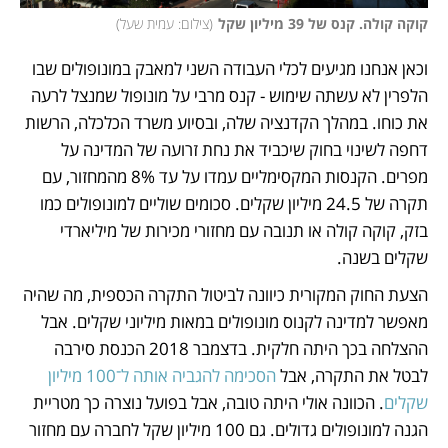
קוקה קולה. קנס של 39 מיליון שקל
(
צילום: עמית שעל
)
וכאן אנחנו מגיעים לכלי העבודה השני למאבק במונופולים שבו 
הלפרין לא עשתה שימוש - קנס מרבי על מונופול שמנצל לרעה 
את כוחו. במהלך הקדנציה שלה, ובסיוע משרד הכלכלה, הרשות 
דחפה לשינוי בחוק שיכביד את נחת זרועה של המדינה על 
מפרים. הקנסות המקסימליים עמדו על עד 8% מהמחזור, עם 
תקרה של 24.5 מיליון שקלים. סכומים שוליים למונופולים כמו 
בזק, קוקה קולה או תנובה עם מחזורי מכירות של מיליארדי 
שקלים בשנה.
הצעת החוק המקורית כיוונה לביטול התקרה הכספית, מה שהיה 
מאפשר למדינה לקנוס מונופולים במאות מיליוני שקלים. אבל 
ההצלחה בכך היתה חלקית. בדצמבר 2018 הכנסת סירבה 
לבטל את התקרה, אבל 
הסכימה להגביה אותה ל־100 מיליון 
שקלים
. הכוונה אולי היתה טובה, אבל בפועל נוצרה כך מטריית 
הגנה למונופולים גדולים. גם 100 מיליון שקל לחברה עם מחזור 