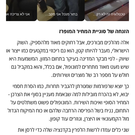
טכנולוגיה זה לא רק בהייטק: גם תעשיית המזון הישראלית מאמצת כלי AI, אוטומציה וניתוח דאטה בזמן אמת
בתור מנכל אני מקבל מאות החלטות ביום, וה- Galaxy Z Fold8 Ultra עוזר לי לחתוך אותן מהר יותר_v
אני לא צריכה את המשרד:
הזנחה של סוגיית המחיר המופרז 
אלה מהלכים מבורכים, אבל רחוקים מאוד מלהספיק. השוק 
הישראלי, מעבר להיותו קטן, הוא גם ריכוזי במקטעים כמו ייצור או 
שיווק - לפי מבקר המדינה בעיקר בתחום המזון. המשמעות היא 
שיש מעט מאוד מתחרים למונופול, אם בכלל, והוא במקביל גם 
חולש על מספר רב של מוצרים ושירותים.
כך יוצא שרפורמות שמטרתן להגביר תחרות, כמו הסרת חסמי 
יבוא, לא בהכרח מובילות למה שבאמת מעניין בסוף את הצרכן - 
המחיר הסופי ואיכות השירות. המונופולים פשוט משתלטים על 
התחום, נניח בשל הפריסה הרחבה שלהם או כוח המיקוח הגדול 
מול הקמעונאי או היצרן, וגוזרים עוד קופון.
שני כלים עמדו לרשות הלפרין בקדנציה שלה כדי לרסן את 