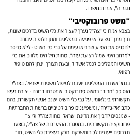
נגמרה", אמרו במשרד.
"משט פרובוקטיבי"
בצבא אמרו כי "צה"ל נערך לעצור את כלי השיט בדרכים שונות, 
תוך מתן דגש על אי פגיעה במפליגים ומתן חלופות עבורם 
להכניס את הסיוע שהביאו עימם על גבי כלי השיט - ללא כניסה 
למרחב הימי שמול רצועת עזה". כוחות חיל הים מלווים את כלי 
השיט והמפליגים לנמל אשדוד, ובעת הצורך יינתן להם טיפול 
רפואי.
בנמל אשדוד המפליגים יועברו לטיפול משטרת ישראל. בצה"ל 
הוסיפו: "מדובר במשט פרובוקטיבי שמטרתו ברורה - יצירת רעש 
תקשורתי בינלאומי. על גבי כלי השיט ישנם אנשי תקשורת, בהם 
כתב 'אל-ג'זירה', ומשפיענים פרובוקטיביים ברשתות החברתיות 
- שמנסים להביך את מדינת ישראל וכוחות צה"ל ולייצר 
פרובוקציה תקשורתית. במסגרת ההיערכות של צה"ל, בוצעו 
תדרוכים ייעודים לכוחותשלקחו חלק בעצירת כלי השיט, תוך 