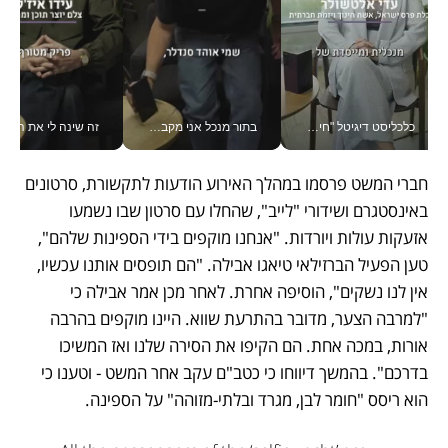
כלכליסט דיגיטל "חינוך הוא המשימה של החיים שלי"_v
בתור מנכל אני מקבל מאות החלטות ביום, וה- Galaxy Z Fold8 Ultra עוזר לי לחתוך אותן מהר יותר_v
זה שינה לי את החיים: 
חברי המשט פרסמו במהלך האירוע הודעות לתקשורת, סרטונים 
באינסטגרם ושידורי "לייב", שהחלו עם סרטון שבו נשמעו 
אזעקות עולות ויורדות. "אנחנו מוקפים בידי הספינות שלהם", 
טען הפעיל הברזילאי טיאגו אבילה. "הם תופסים אותנו עכשיו, 
אין לנו נשקים", הוסיפה אחרת. לאחר מכן אמר אבילה כי 
"למרבה הצער, מדובר בהתרעת שווא. היינו מוקפים בהרבה 
אורות, במכה אחת. הם הקיפו את הסירה שלנו ואז המשיכו 
בדרכם". בהמשך דיווחו כי כטב"ם עקב אחר המשט - וטענו כי 
הוא ריסס "חומר לבן, מגרד ובלתי-מזוהה" על הספינה.