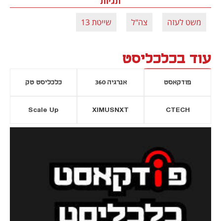
תגיות
משט לעזה
צה"ל
שייטת 13
עוד בכלכליסט
פודקאסט
אנרגיה 360
כלכליסט טק
Scale Up
XIMUSNXT
CTECH
יסייה חדשה
נפתח בכרטיסייה חדשה