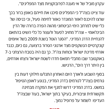
עקרון מוביל של אי מענה לפרובוקציות מצד המפליגים". 
עוד ציינו בצה"ל כי המפליגים סיכנו את חייהם באופן ברור בכך 
שרצו להיכנס לאזור המוגדר כאזור לחימה פעיל, וכי כניסה של 
כלי שיט למרחב הימי הביטחוני מהווה הפרה ברורה של הדין 
הבינלאומי – וצה"ל מחויב לפעול ולעצור כל כלי השיט בהתאם 
להנחיית הדרג המדיני. "הסגר הוטל בשנת 2009 בשל איומים 
קונקרטיים הנשקפים מצד ארגוני הטרור ברצועה, גם כיום, כנגד 
אזרחי מדינת ישראל וכוחות צה"ל. כך גם היה בטבח הרצחני ב-7 
באוקטובר שבו מחבלי חמאס חדרו לשטח ישראל ורצחו אזרחים, 
בין היתר דרך הים", הדגישו.
בסוף השבוע ולאורך היום האחרון התגלעו חילוקי דעות בין 
גורמים בצה"ל לגורמים בדרג המדיני, בנוגע לאופן הטיפול 
במשט. בדרג המדיני דרשו למנף את המקרה מבחינה 
תקשורתית וציבורית, בעיקר בתוך ישראל, בעוד שבצה"ל 
העדיפו  לשמור על פרופיל נמוך.