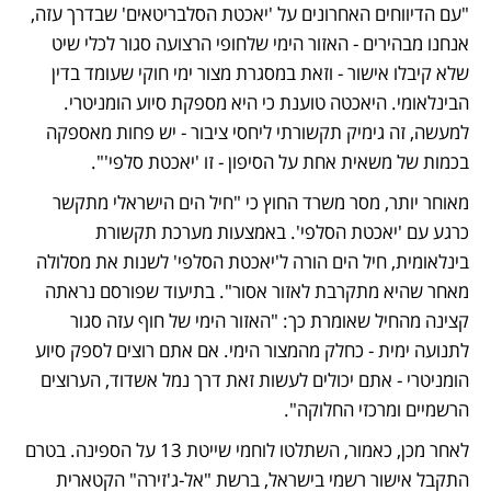
"עם הדיווחים האחרונים על 'יאכטת הסלבריטאים' שבדרך עזה, 
אנחנו מבהירים - האזור הימי שלחופי הרצועה סגור לכלי שיט 
שלא קיבלו אישור - וזאת במסגרת מצור ימי חוקי שעומד בדין 
הבינלאומי. היאכטה טוענת כי היא מספקת סיוע הומניטרי. 
למעשה, זה גימיק תקשורתי ליחסי ציבור - יש פחות מאספקה 
בכמות של משאית אחת על הסיפון - זו 'יאכטת סלפי'".
מאוחר יותר, מסר משרד החוץ כי "חיל הים הישראלי מתקשר 
כרגע עם 'יאכטת הסלפי'. באמצעות מערכת תקשורת 
בינלאומית, חיל הים הורה ל'יאכטת הסלפי' לשנות את מסלולה 
מאחר שהיא מתקרבת לאזור אסור". בתיעוד שפורסם נראתה 
קצינה מהחיל שאומרת כך: "האזור הימי של חוף עזה סגור 
לתנועה ימית - כחלק מהמצור הימי. אם אתם רוצים לספק סיוע 
הומניטרי - אתם יכולים לעשות זאת דרך נמל אשדוד, הערוצים 
הרשמיים ומרכזי החלוקה".
לאחר מכן, כאמור, השתלטו לוחמי שייטת 13 על הספינה. בטרם 
התקבל אישור רשמי בישראל, ברשת "אל-ג'זירה" הקטארית 