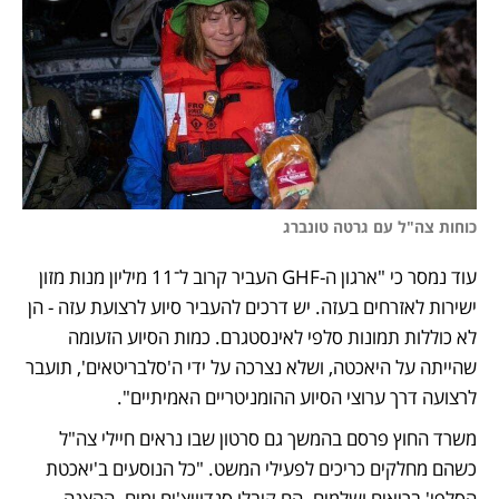
כוחות צה"ל עם גרטה טונברג
עוד נמסר כי "ארגון ה-GHF העביר קרוב ל־11 מיליון מנות מזון 
ישירות לאזרחים בעזה. יש דרכים להעביר סיוע לרצועת עזה - הן 
לא כוללות תמונות סלפי לאינסטגרם. כמות הסיוע הזעומה 
שהייתה על היאכטה, ושלא נצרכה על ידי ה'סלבריטאים', תועבר 
לרצועה דרך ערוצי הסיוע ההומניטריים האמיתיים".
משרד החוץ פרסם בהמשך גם סרטון שבו נראים חיילי צה"ל 
כשהם מחלקים כריכים לפעילי המשט. "כל הנוסעים ב'יאכטת 
הסלפי' בריאים ושלמים. הם קיבלו סנדוויצ'ים ומים. ההצגה 