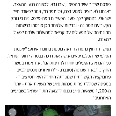
פורסם שידור ישיר מהסיפון, שבו נראו לכאורה רגעי המעצר. 
"אנחנו לא רוצים לפגוע בכם, אל תפחדו", אמר לכאורה חייל 
ישראלי. בהמשך לכך, טענו הפעילים הפרו-פלסטינים כי נותק 
הקשר עם הספינה - ובדקות שלאחר מכן פורסמו ברשתות 
תמונתיהם של הפעילים עם קריאה לממשלות שלהם לפעול 
למענם.
ממשרד החוץ נמסרה הודעה נוספת בתום האירוע: "יאכטת 
הסלפי של הסלבריטאים עושה את דרכה בבטחה לחופי ישראל. 
ככל הנראה, הפעילים יוחזרו למדינותיהם". עוד אמרו במשרד 
החוץ כי "בעוד שגרטה (טונברג - י"ז) ואחרים מנסים לביים 
פרובוקציה תקשורתית שמטרתה היחידה היא יחסי ציבור - 
בספינה שכוללת פחות מכמות סיוע של משאית אחת - יותר 
מ-1,200 משאיות סיוע נכנסו לרצועה מתוך ישראל בשבועיים 
האחרונים".