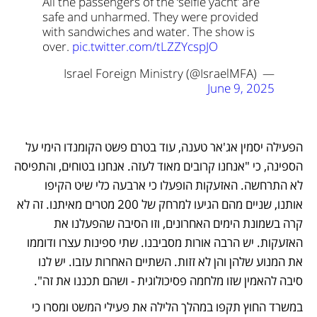
All the passengers of the ‘selfie yacht’ are 
safe and unharmed. They were provided 
with sandwiches and water. The show is 
over. 
pic.twitter.com/tLZZYcspJO
— Israel Foreign Ministry (@IsraelMFA) 
June 9, 2025
הפעילה יסמין אג'אר טענה, עוד בטרם פשט הקומנדו הימי על 
הספינה, כי "אנחנו קרובים מאוד לעזה. אנחנו בטוחים, והתפיסה 
לא התרחשה. האזעקות הופעלו כי ארבעה כלי שיט הקיפו 
אותנו, שניים מהם הגיעו למרחק של 200 מטרים מאיתנו. זה לא 
קרה בשמונת הימים האחרונים, וזו הסיבה שהפעלנו את 
האזעקות. יש הרבה אורות מסביבנו. שתי ספינות עצרו ודוממו 
את המנוע שלהן והן לא זזות. השתיים האחרות עזבו. יש לנו 
סיבה להאמין שזו מלחמה פסיכולוגית - ושהם תכננו את זה".
במשרד החוץ תקפו במהלך הלילה את פעילי המשט ומסרו כי 