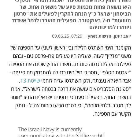
משרד החוץ כינה את הספינה "יאכטת הסלפי" וטען כי
היא נושאת פחות מכמות סיוע של משאית אחת. שר
הביטחון ישראל כ"ץ הנחה להקרין לפעילים את "סרטון
הזוועות" מ-7 באוקטובר. הפעילים הועברו לנמל אשדוד
ויוחזרו למדינותיהם
יואב זיתון, חדשות ynet
|
07:29, 09.06.25
הקומנדו הימי השתלט הלילה (בין ראשון לשני) על הספינה של 
נפתח בכרטיסייה חדשה
משט "מדלין" לעזה, שעליה היו פעילים פרו-פלסטינים - ובהם 
פעילת האקלים גרטה טונברג. משרד החוץ, שכינה את הספינה 
"יאכטת הסלפי", מסר כי חיל הים כרז לה להתרחק מחופי עזה - 
אבל היא לא נענתה, ולכן השתלטו עליה לוחמי 
שייטת 13
. 
"ספינת הסלבריטאים עושה את דרכה בבטחה לישראל", אמרו 
במשרד החוץ. הפעילים טענו כי רחפנים ישראלים התיזו "חומר 
לבן מגרד ובלתי-מזוהה", וכי בטרם הגיעו כוחות צה"ל - נותק 
הקשר עם הספינה.
The Israeli Navy is currently 
communicating with the “selfie yacht”. 