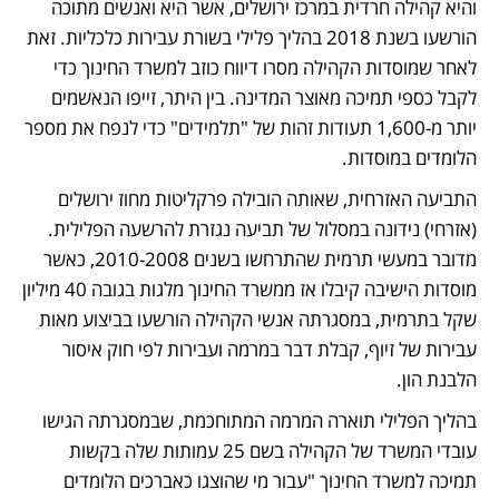
והיא קהילה חרדית במרכז ירושלים, אשר היא ואנשים מתוכה 
הורשעו בשנת 2018 בהליך פלילי בשורת עבירות כלכליות. זאת 
לאחר שמוסדות הקהילה מסרו דיווח כוזב למשרד החינוך כדי 
לקבל כספי תמיכה מאוצר המדינה. בין היתר, זייפו הנאשמים 
יותר מ-1,600 תעודות זהות של "תלמידים" כדי לנפח את מספר 
הלומדים במוסדות. 
התביעה האזרחית, שאותה הובילה פרקליטות מחוז ירושלים 
(אזרחי) נידונה במסלול של תביעה נגזרת להרשעה הפלילית. 
מדובר במעשי תרמית שהתרחשו בשנים 2010-2008, כאשר 
מוסדות הישיבה קיבלו אז ממשרד החינוך מלגות בגובה 40 מיליון 
שקל בתרמית, במסגרתה אנשי הקהילה הורשעו בביצוע מאות 
עבירות של זיוף, קבלת דבר במרמה ועבירות לפי חוק איסור 
הלבנת הון. 
בהליך הפלילי תוארה המרמה המתוחכמת, שבמסגרתה הגישו 
עובדי המשרד של הקהילה בשם 25 עמותות שלה בקשות 
תמיכה למשרד החינוך "עבור מי שהוצגו כאברכים הלומדים 