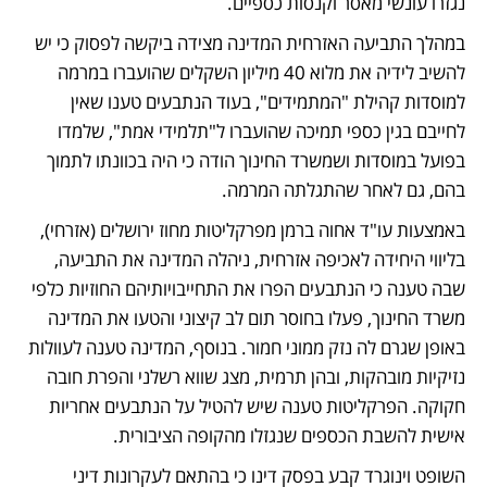
נגזרו עונשי מאסר וקנסות כספיים.  
במהלך התביעה האזרחית המדינה מצידה ביקשה לפסוק כי יש 
להשיב לידיה את מלוא 40 מיליון השקלים שהועברו במרמה 
למוסדות קהילת "המתמידים", בעוד הנתבעים טענו שאין 
לחייבם בגין כספי תמיכה שהועברו ל"תלמידי אמת", שלמדו 
בפועל במוסדות ושמשרד החינוך הודה כי היה בכוונתו לתמוך 
בהם, גם לאחר שהתגלתה המרמה. 
באמצעות עו"ד אחוה ברמן מפרקליטות מחוז ירושלים (אזרחי), 
בליווי היחידה לאכיפה אזרחית, ניהלה המדינה את התביעה, 
שבה טענה כי הנתבעים הפרו את התחייבויותיהם החוזיות כלפי 
משרד החינוך, פעלו בחוסר תום לב קיצוני והטעו את המדינה 
באופן שגרם לה נזק ממוני חמור. בנוסף, המדינה טענה לעוולות 
נזיקיות מובהקות, ובהן תרמית, מצג שווא רשלני והפרת חובה 
חקוקה. הפרקליטות טענה שיש להטיל על הנתבעים אחריות 
אישית להשבת הכספים שנגזלו מהקופה הציבורית. 
השופט וינוגרד קבע בפסק דינו כי בהתאם לעקרונות דיני 