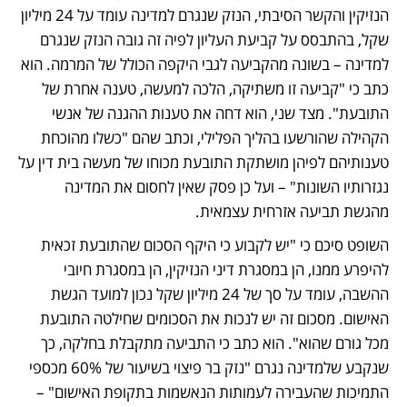
הנזיקין והקשר הסיבתי, הנזק שנגרם למדינה עומד על 24 מיליון 
שקל, בהתבסס על קביעת העליון לפיה זה גובה הנזק שנגרם 
למדינה – בשונה מהקביעה לגבי היקפה הכולל של המרמה. הוא 
כתב כי "קביעה זו משתיקה, הלכה למעשה, טענה אחרת של 
התובעת". מצד שני, הוא דחה את טענות ההגנה של אנשי 
הקהילה שהורשעו בהליך הפלילי, וכתב שהם "כשלו מהוכחת 
טענותיהם לפיהן מושתקת התובעת מכוחו של מעשה בית דין על 
נגזרותיו השונות" – ועל כן פסק שאין לחסום את המדינה 
מהגשת תביעה אזרחית עצמאית. 
השופט סיכם כי "יש לקבוע כי היקף הסכום שהתובעת זכאית 
להיפרע ממנו, הן במסגרת דיני הנזיקין, הן במסגרת חיובי 
ההשבה, עומד על סך של 24 מיליון שקל נכון למועד הגשת 
האישום. מסכום זה יש לנכות את הסכומים שחילטה התובעת 
מכל גורם שהוא". הוא כתב כי התביעה מתקבלת בחלקה, כך 
שנקבע שלמדינה נגרם "נזק בר פיצוי בשיעור של 60% מכספי 
התמיכות שהעבירה לעמותות הנאשמות בתקופת האישום" – 