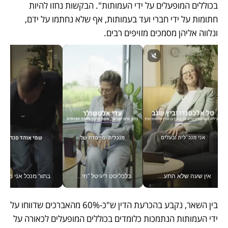
בכוללים המופעלים על ידי העמותות". הבקשות נחזו להיות 
חתומות על ידי חברי ועד בעמותות, אף שלא נחתמו על ידם, 
ונלווה אליהן מסמכים מזויפים רבים. 
אין שעה שלא התעסקתי במשבר - טל אלכסנדרוביץ’ שגב מנהלת משברים תקשורתיים מכל מקום עם ה- Galaxy Z Fold8 Ultra שלה_v
כלכליסט דיגיטל "חינוך הוא המשימה של החיים שלי"_v
בתור מנכל אני מקבל מאות הח
בין השאר, נקבע בהכרעת הדין ש"כ-60% מהאברכים שדווחו על 
ידי העמותות הנתמכות כלומדים בכוללים המופעלים לכאורה על 