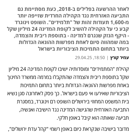
לאחר ההרשעה בפלילים ב-2018, כעת מסתיימת גם
התביעה האזרחית נגד הקהילה החרדית שזייפה יותר
מ-1,600 תעודות זהות של "תלמידים". השופט וינוגרד
קבע כי על הקהילה להשיב לקופת המדינה 24 מיליון שקל
- היקף הנזק שנגרם למדינה - בתוספת ריבית והצמדה,
במה שמהווה סיום לאחת מפרשות ההונאה הגדולות
ביותר בתחום התמיכות הציבוריות בישראל
עמיר קורץ
|
18:50, 29.04.25
קהילת "המתמידים" ומוסדותיה ישיבו לקופת המדינה 24 מיליון 
נפתח בכרטיסייה חדשה
שקל בתוספת ריבית והצמדה שהתקבלו במרמה ממשרד החינוך 
באחת מפרשות ההונאה הגדולות ביותר בתחום התמיכות 
הציבוריות שאירעו אי פעם בישראל. כך פסק לאחרונה סגן נשיא 
בית המשפט המחוזי בירושלים השופט רם וינוגרד, במסגרת 
התביעה האזרחית שהגישה המדינה נגד הישיבה ואנשיה, 
תביעה שאותה הוא קיבל באופן חלקי. 
מדובר בישיבה שנקראת כיום באופן רשמי "קהל עדת ירושלים", 