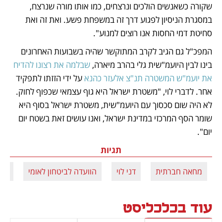
שקורה כשאנשים הולכים ונרצחים, כמו אותו מורה שנרצח, 
במסגרת הניסיון לפגוע דרך זה במשפחת פשע. ואת זה ואת 
סחיטת דמי החסות אנו רוצים למנוע". 
המפכ"ל גם הגיב לקרב המתוקשר שהיה בשבועות האחרונים 
בינו לבין היועמ"שית גלי בהרב מיארה, 
שבלמה את רצונו להדיח 
את יועמ"ש המשטרה תנ"צ אלעזר כהנא
 על ידי הזזתו לתפקיד 
אחר. לדברי לוי, "משטרת ישראל היא גוף עצמאי שכפוף לחוק. 
לא היה שום סכסוך עם היועמ"שית, משטרת ישראל בסוף היא 
שומר הסף המרכזי במדינת ישראל, ואנו עושים זאת בשטח יום 
יום".  
תגיות
מחאה חברתית
דני לוי
הוועדה לביטחון לאומי
הפג
עוד בכלכליסט