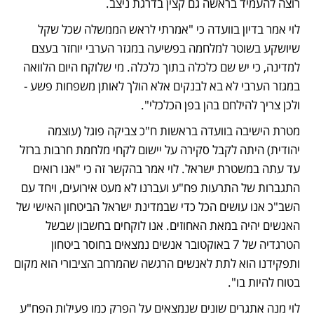
רוצה להעמיד בראשה גם קצין בדרגת ניצב.  
לוי אמר בדיון בוועדה כי "אמרתי לראש הממשלה שכל שקל 
שיושקע בשוטר למלחמה בפשיעה במגזר הערבי יוחזר בעצם 
למדינה, כי יש שם כלכלה בתוך כלכלה. מי שלוקח היום הלוואה 
במגזר הערבי לא בא לבנקים אלא הולך לאותן משפחות פשע - 
ולכן צריך להילחם בהן בפן הכלכלי". 
מטרת הישיבה בוועדה בראשות ח"כ צביקה פוגל (עוצמה 
יהודית) היתה לקבל סקירה על יישום לקחי מלחמת חרבות ברזל 
עד עתה במשטרת ישראל. לוי אמר בהקשר זה כי "אנו רואים 
התגברות של התרעות פח"ע ועברנו לא מעט אירועים, ויחד עם 
השב"כ אנו עושים הכל כדי שבמדינת ישראל הביטחון האישי של 
האנשים יהיה במאת האחוזים. אנו לוקחים בחשבון שבשל 
הטרגדיה של 7 באוקטובר אנשים נמצאים בחוסר ביטחון 
ותפקידנו הוא לתת לאנשים הרגשה שהמרחב הציבורי הוא מקום 
בטוח להיות בו". 
לוי מנה אתגרים שונים שנמצאים על הפרק כמו פעילות הפח"ע 