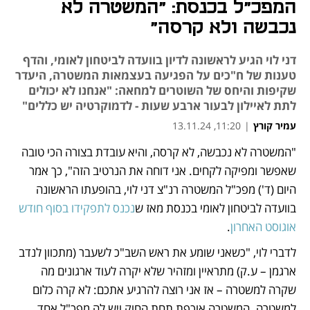
המפכ"ל בכנסת: "המשטרה לא
נכבשה ולא קרסה"
דני לוי הגיע לראשונה לדיון בוועדה לביטחון לאומי, והדף
טענות של ח"כים על הפגיעה בעצמאות המשטרה, היעדר
שקיפות והיחס של השוטרים למחאה: "אנחנו לא יכולים
לתת לאיילון לבעור ארבע שעות - לדמוקרטיה יש כללים"
עמיר קורץ
|
11:20, 13.11.24
"המשטרה לא נכבשה, לא קרסה, והיא עובדת בצורה הכי טובה 
נפתח בכרטיסייה חדשה
נפתח בכרטיסייה חדשה
שאפשר ומפיקה לקחים. אני דוחה את הנרטיב הזה", כך אמר 
היום (ד') מפכ"ל המשטרה רנ"צ דני לוי, בהופעתו הראשונה 
בוועדה לביטחון לאומי בכנסת מאז ש
נכנס לתפקידו בסוף חודש 
אוגוסט האחרון
. 
לדברי לוי, "כשאני שומע את ראש השב"כ לשעבר (מתכוון לנדב 
ארגמן – ע.ק) מתראיין ומזהיר שלא יקרה לעוד ארגונים מה 
שקרה למשטרה – אז אני רוצה להרגיע אתכם: לא קרה כלום 
למשטרה. המשטרה אוכפת תחת החוק ויש לה מפכ"ל אחד 