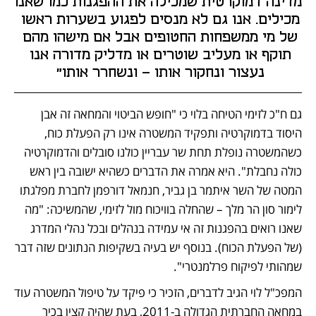
מדינה דמוקרטית שמכילה את ההפגנות כמו שאנו 
מכילים. אנו גם לא מנסים לפגוע בשערות ראשו 
של מי ממשפחות החטופים אבל אם מישהו מהם 
תוקף או מעליב שוטרים או מדליק מדורה אנו 
נעצור ונחקור אותו – ונשחרר אותו" 
גם ח"כ לזימי הטיחה בלוי כי "חופש הביטוי והמחאה זה אבן 
היסוד בדמוקרטיה ותפקיד המשטרה אינו רק הפעלת כוח, 
כשהמשטרה נופלת תחת שר עבריין כולנו סובלים והדמוקרטיה 
כולה נחבלת". היא אמרה את הדברים כשהיא ישובה בין ראש 
המטה של השר איתמר בן גביר, חנמאל דורפמן לחברת מפלגתו 
לימור סון הר מלך – שהחלה בוויכוח מול לזימי, שהמשיכה: "מה 
שאנו רואים בהפגנות זה אי עמידה בנהלים ובכל נהלי המדרג 
(של הפעלת הכוח). בנוסף יש בעיה בשקיפות הנתונים שזה דבר 
שמהותי לפיקוח פרלמנטרי".  
המפכ"ל לוי הגיב לדברים, הזכיר כי פיקד על טיפול המשטרה עוד 
במחאה החברתית הגדולה ב-2011, בעת שהיה קצין בכיר 