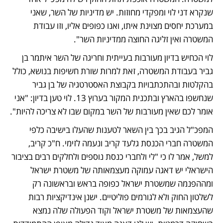
שנקרא דני לוי ומפקדי מחוזות. יש מדיניות של השר, שאני 
במערכת יחסים מצוינת איתו, ואנו כפופים אליו, וזו עבודת 
המשטרה ואין זליגה החוצה ממדיניות השר". 
לוי הכחיש בדיון מעורבות בעייתית וחריגה של השר איתמר בן 
גביר בעבודת המשטרה, זאת למרות שורת חשיפות בנושא, כולל 
בהקלטות ובהתכתבויות בקבוצת האסטרטגיה של בן גביר 
שנחשפו בהארץ ובתכנית המקור בערוץ 13. לוי טען בדיון: "אני 
אומר לכם שאין מעורבות של השר במקום שבו לא צריכה להיות".
המפכ"ל הגיב בכך בין השאר לטענות שהעלו בישיבה כלפי 
המשטרה חברי הכנסת גלעד קריב ונעמה לזימי. ח"כ קריב, 
למשל, אמר לו כי "לי ולחברי כנסת נוספים ולחלקים רבים בציבור 
הישראלי יש דאגה עמוקה מעצמאותה של משטרת ישראל 
ומההפנמה שמשטרת ישראל כפופה בראש ובראשונה רק 
לשלטון החוק ולא לגורמים פוליטיים. ישנן אינדיקציות רבות 
שהעצמאות של משטרת ישראל וקוד הפעולה שלה נמצא 