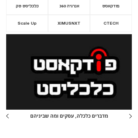
פודקאסט
אנרגיה 360
כלכליסט טק
Scale Up
XIMUSNXT
CTECH
יסייה חדשה
נפתח בכרטיסייה חדשה
מדברים כלכלה, עסקים ומה שביניהם