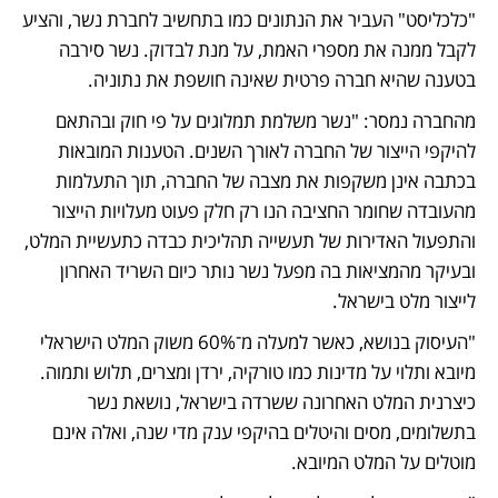
"כלכליסט" העביר את הנתונים כמו בתחשיב לחברת נשר, והציע 
לקבל ממנה את מספרי האמת, על מנת לבדוק. נשר סירבה 
בטענה שהיא חברה פרטית שאינה חושפת את נתוניה. 
מהחברה נמסר: "נשר משלמת תמלוגים על פי חוק ובהתאם 
להיקפי הייצור של החברה לאורך השנים. הטענות המובאות 
בכתבה אינן משקפות את מצבה של החברה, תוך התעלמות 
מהעובדה שחומר החציבה הנו רק חלק פעוט מעלויות הייצור 
והתפעול האדירות של תעשייה תהליכית כבדה כתעשיית המלט, 
ובעיקר מהמציאות בה מפעל נשר נותר כיום השריד האחרון 
לייצור מלט בישראל.
"העיסוק בנושא, כאשר למעלה מ־60% משוק המלט הישראלי 
מיובא ותלוי על מדינות כמו טורקיה, ירדן ומצרים, תלוש ותמוה. 
כיצרנית המלט האחרונה ששרדה בישראל, נושאת נשר 
בתשלומים, מסים והיטלים בהיקפי ענק מדי שנה, ואלה אינם 
מוטלים על המלט המיובא.