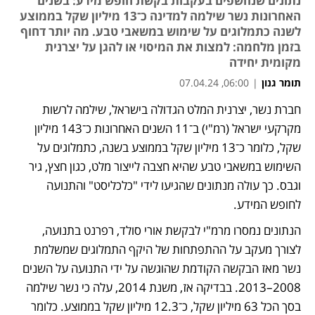
נתונים שנחשפים בעקבות בקשת חופש מידע: בשנים
האחרונות נשר שילמה למדינה כ־13 מיליון שקל בממוצע
לשנה כתמלוגים על שימוש במשאבי טבע. מה יותר דחוף
בזמן מלחמה: למצות את המיסוי או להגן על יצרנית
מקומית יחידה
תומר גנון
|
06:00, 07.04.24
חברת נשר, יצרנית המלט הגדולה בישראל, שילמה לרשות 
נפתח בכרטיסייה חדשה
נפתח בכרטיסייה חדשה
נפתח בכרטיסייה חדשה
מקרקעי ישראל (רמ"י) ב־11 השנים האחרונות כ־143 מיליון 
שקל, כלומר כ־13 מיליון שקל בממוצע בשנה, כתמלוגים על 
השימוש במשאבי טבע שהיא חצבה לייצור מלט, כגון חצץ, גיר 
וגבס. כך עולה מנתונים שהגיעו לידי "כלכליסט" והתנועה 
לחופש המידע.
הנתונים נמסרו מרמ"י לבקשת אורי סולד, רפרנט בתנועה, 
לצורך מעקב על ההתפתחות של היקף התמלוגים שמשלמת 
נשר מאז הבקשה הקודמת שהוגשה על ידי התנועה על השנים 
2008–2013. בבדיקה אז, משנת 2014, עלה כי נשר שילמה 
בסך הכל 63 מיליון שקל, כ־12.3 מיליון שקל בממוצע. כלומר 