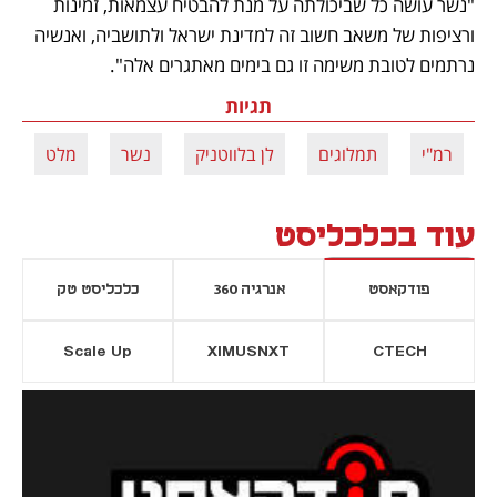
"נשר עושה כל שביכולתה על מנת להבטיח עצמאות, זמינות 
ורציפות של משאב חשוב זה למדינת ישראל ולתושביה, ואנשיה 
נרתמים לטובת משימה זו גם בימים מאתגרים אלה".
תגיות
רמ"י
תמלוגים
לן בלווטניק
נשר
מלט
עוד בכלכליסט
פודקאסט
אנרגיה 360
כלכליסט טק
Scale Up
XIMUSNXT
CTECH
יסייה חדשה
נפתח בכרטיסייה חדשה