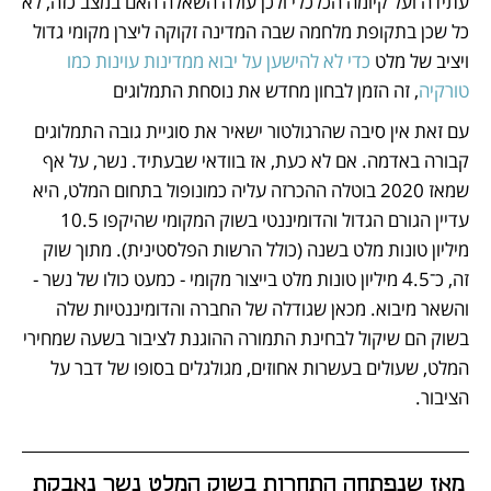
עתידה ועל קיומה הכלכלי ולכן עולה השאלה האם במצב כזה, לא 
כל שכן בתקופת מלחמה שבה המדינה זקוקה ליצרן מקומי גדול 
ויציב של מלט 
כדי לא להישען על יבוא ממדינות עוינות כמו 
טורקיה
, זה הזמן לבחון מחדש את נוסחת התמלוגים
עם זאת אין סיבה שהרגולטור ישאיר את סוגיית גובה התמלוגים 
קבורה באדמה. אם לא כעת, אז בוודאי שבעתיד. נשר, על אף 
שמאז 2020 בוטלה ההכרזה עליה כמונופול בתחום המלט, היא 
עדיין הגורם הגדול והדומיננטי בשוק המקומי שהיקפו 10.5 
מיליון טונות מלט בשנה (כולל הרשות הפלסטינית). מתוך שוק 
זה, כ־4.5 מיליון טונות מלט בייצור מקומי - כמעט כולו של נשר - 
והשאר מיבוא. מכאן שגודלה של החברה והדומיננטיות שלה 
בשוק הם שיקול לבחינת התמורה ההוגנת לציבור בשעה שמחירי 
המלט, שעולים בעשרות אחוזים, מגולגלים בסופו של דבר על 
הציבור.
מאז שנפתחה התחרות בשוק המלט נשר נאבקת 