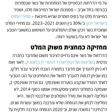
על פי הדו"חות הכספיים של המתחרות של נשר שנסחרות 
בבורסה בתל אביב – מספנות ישראל המייבאת מלט, ושפיר 
המייצרת מלט על בסיס חומרים שהיא מייבאת – 
מחירי המלט 
בישראל זינקו
 ב־30% בין השנים 2021–2023. גם מחירי המלט 
שמוכרת נשר זינקו אולם התמלוגים על השימוש במשאבי הטבע 
של ישראל לא עלו בשיעור דומה.
מחזיקה כמחצית משוק המלט 
הדו"חות של נשר אינם גלויים לציבור משום שמדובר בחברה 
פרטית 
בשליטתו של המיליארדר היהודי לן בלווטניק
. לאור זאת 
לא ניתן להעריך אם מדובר בתמורה הוגנת לציבור עבור חלקו, 
כמו שניתן לנסות להעריך למשל את התמלוגים על הגז הטבעי 
לאחר המודל שנקבע בוועדת ששינסקי. גם ועדת ששינסקי 2, 
שעסקה בתמלוגי החצץ ומסקנותיה אומצו בסוף 2014, לא 
המליצה לשנות את מודל התמלוגים שרלבנטי לנשר. היא 
המליצה לבחון את הנוסחה שלא עודכנה במשך עשרות שנים. 
ה"בחינה" נמשכה שנים, וב־2020 הנוסחה עודכנה חלקית על 