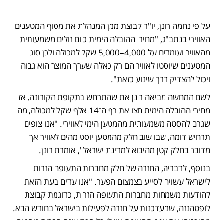
על פי נחמה רונן, יו"ר קבוצת ממן המנהלת את מסוף המטענים 
האווירי בנתב"ג, "מחירי ההובלה הימית כיום זולים משמעותית 
מהאוויר ועומדים על 4,000–5,000 שקל למכולה ולכן סוג 
המטענים שיוסטו לאוויר הם רק כאלה שערך המוצר הוא גבוה 
ויכול להצדיק דרך שינוע כזאת". 
לשם המחשה מביאה רונן את שהתרחש בתקופת הקורונה, אז 
מחירי ההובלה הימית חצו את רף ה־14 אלף שקל למכולה, מה 
שגרם להסטה משמעותית מהמטען הימי לאווירי. "אנו צופים 
תרחיש דומה, שבו שוב חלק מהמטען יוסט מהים לאוויר אך 
מדובר בחלק קטן מהיבוא למדינת ישראל", אומרת רונן. 
בנוסף, לדבריה, החזרה של חלק מחברות התעופה הזרות 
לישראל עשויה לסייע בצמצום הפער. "אנו עדים בעת הזאת 
להודעות משמחות מחברות התעופה הזרות, כדוגמת קבוצת 
לופטהנזה, שמעדכנות על חזרה לפעילות בישראל בחודש הבא. 