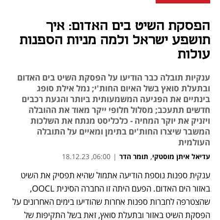
הפסקת השיט בים האדום: איך
תושפע ישראל ולמה מניות הספנות
עולות
ענקיות תובלה כבר הודיעו על הפסקת השיט בים האדום
ובתעלת סואץ בשל האיום החות'י; נמל אילת סופג
בינתיים את הפגיעה המשמעותית ביותר והגעת רכבים
חדשים תתעכב; מסלול חלופי ייקר מאוד את ההובלה
ויזניק את יוקר המחיה - כלכליסט מנתח את השלכות
המשבר שיצרו החות'ים בתימן ומאיים על התובלה
העולמית
עדיאל איתן מוסטקי
,
תומר הדר
|
06:00, 18.12.23
ענקית ספנות נוספת הודיעה אתמול שהיא תפסיק את השיט 
נפתח בכרטיסייה חדשה
נפתח בכרטיסייה חדשה
נפתח בכרטיסייה חדשה
נפתח בכרטיסייה חדשה
נפתח בכרטיסייה חדשה
באזור הים האדום. הפעם היתה זו החברה הסינית OOCL, 
שהצטרפה לחברות ספנות אחרות שהודיעו בימים האחרונים על 
הפסקת השיט באזור ובתעלת סואץ, זאת בשל התקיפות של 