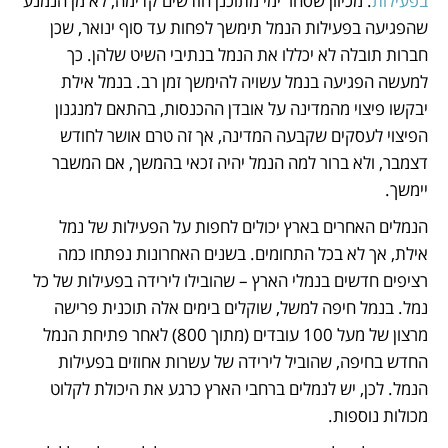
בפעילות
. מכיוון שסחר ימי מתוכנן חודשים קדימה, לא מן הנמנע 
שהפגיעה בפעילות הנמל תימשך לפחות עד סוף ינואר, שכן 
חברות תובלה לא יכללו את הנמל בנתיבי השיט שלהן. כך 
למעשה הפגיעה בנמל עשויה להימשך זמן רב. בנמל אילת 
יבקשו פיצוי מהמדינה על אובדן ההכנסות, בהתאם למנגנון 
הפיצוי לעסקים שקבעה המדינה, אך זה טרם אושר לחודש 
דצמבר, ולא ברור למה הנמל יהיה זכאי בהמשך, אם המשבר 
יימשך.  
הנמלים האחרים בארץ יכולים לחפות על הפעילות של נמל 
אילת, אך לא בכל התחומים. בשנים האחרונות נפתחו כמה 
רציפים חדשים בנמלי הארץ – שהובילו לירידה בפעילות של כל 
נמל. בנמל חיפה למשל, שוקלים בימים אלה תוכנית פרישה 
מרצון של מעל 100 עובדים (מתוך 800) לאחר פתיחת הנמל 
החדש בחיפה, שהוביל לירידה של עשרות אחוזים בפעילות 
הנמל. לכן, יש לנמלים ברחבי הארץ כרגע את היכולת לקלוט 
מכולות נוספות. 