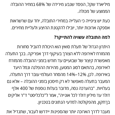
מיליארד שקל, הפסד שנבע מירידה של 68% במחיר ההובלה 
הממוצע של מכולה. 
כעת יש ציפייה כי העלייה במחירי התובלה, יחד עם שרשראות 
אספקה ארוכות יותר, יובילו להקטנת ההיצע ולעליית מחירים. 
למה התובלה עשויה להתייקר?
היתרון הגדול של תעלת סואץ הוא היכולת להוביל סחורות 
מהמזרח לאירופה ללא הצורך בעיקוף דרך אפריקה. בכך התעלה 
מאפשרת קיצור של שבועיים עד חודש בזמני ההובלה מהמזרח 
לאירופה, בהתאם לסוג המטען, מהירות ההפלגה ונמל היעד 
באירופה. לכן, 12%–14% מהסחר העולמי עובר דרך התעלה. 
המעבר בתעלה מאפשר לא רק חיסכון בזמני ההובלה – אלא גם 
בעלויות. "בהערכה גסה, מדובר בעלות נוספת של 400 אלף 
דולר עד מיליון דולר לכל אונייה", אמר ל"כלכליסט" ד"ר אליקים 
בן־חקון, מהפקולטה למדעי הנתונים בטכניון.
מעבר לדרך הארוכה יותר שהספינות יידרשו לעבור, שתגדיל את 