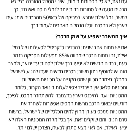
עם זאת, לא כל הסחורות דומות, ושינוי מסלול ההובלה כלל לא 
מבטיח הגעה של סחורות רבות יותר לנמלי חיפה ואשדוד. כך 
למשל, נמל אילת אחראי לפריקה של כ־50% מהרכבים שמגיעים 
לארץ ולא בהכרח יוכלו הנמלים האחרים לעמוד בכך. 
איך המשבר ישפיע על שוק הרכב? 
אם יש תחום אחד שניתן להגדירו כ"קריטי" לפעילותו של נמל 
אילת, זהו תחום הרכב שמהווה 85% מפעילות הפריקה בנמל. 
כעת, רכבים חדשים לא יגיעו דרך אילת לפחות עד ינואר, ולמצב 
הזה יש להוסיף נתון חשוב: רכבים חדשים יועדו להגיע לישראל 
במהלך דצמבר מכיוון שמס הקנייה על מכוניות חשמליות 
ומכוניות פלאג אין הייבריד צפוי לעלות בינואר הקרוב, כלומר 
המכוניות יועדו להיכנס לארץ בדצמבר ולהשתחרר ממכס. לפיכך, 
דורשים יבואני הרכב מרשות המסים אפשרות לשחרר את 
המכוניות ממכס בעודן מחוץ למים הכלכליים של ישראל. ברשות 
טרם הגיבו והם שוקלים זאת, אך בכל מקרה המכוניות האלה לא 
יגיעו לאילת. אם לא יימצא פתרון לבעיה, הצרכן ישלם יותר. 