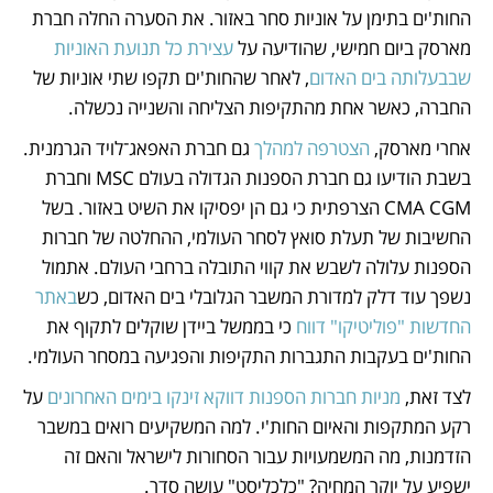
החות'ים בתימן על אוניות סחר באזור. את הסערה החלה חברת 
מארסק ביום חמישי, שהודיעה על 
עצירת כל תנועת האוניות 
שבבעלותה בים האדום
, לאחר שהחות'ים תקפו שתי אוניות של 
החברה, כאשר אחת מהתקיפות הצליחה והשנייה נכשלה. 
אחרי מארסק, 
הצטרפה למהלך
 גם חברת האפאג־לויד הגרמנית. 
בשבת הודיעו גם חברת הספנות הגדולה בעולם MSC וחברת 
CMA CGM הצרפתית כי גם הן יפסיקו את השיט באזור. בשל 
החשיבות של תעלת סואץ לסחר העולמי, ההחלטה של חברות 
הספנות עלולה לשבש את קווי התובלה ברחבי העולם. אתמול 
נשפך עוד דלק למדורת המשבר הגלובלי בים האדום, כש
באתר 
החדשות "פוליטיקו" דווח
 כי בממשל ביידן שוקלים לתקוף את 
החות'ים בעקבות התגברות התקיפות והפגיעה במסחר העולמי.
לצד זאת, 
מניות חברות הספנות דווקא זינקו בימים האחרונים
 על 
רקע המתקפות והאיום החות'י. למה המשקיעים רואים במשבר 
הזדמנות, מה המשמעויות עבור הסחורות לישראל והאם זה 
ישפיע על יוקר המחיה? "כלכליסט" עושה סדר. 