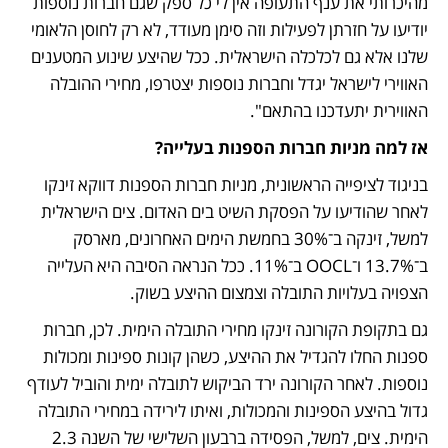
מהיכרותי את ענף התעופה אין לי כל ספק שגם חברות נוספות 
יודיעו על חזרתן לפעילות וזה סימן מעודד, לא רק לחוסן הלאומי 
שלנו אלא גם לכלכלה הישראלית. ככל שהיצע שינוע המטענים 
האווירי לישראל יגדל וחברות נוספות יצטרפו, מחירי ההובלה 
האווירית יתעדכנו בהתאם".
אז למה מניות חברות הספנות בעלייה?
בניגוד לציפייה הראשונית, מניות חברות הספנות דווקא זינקו 
לאחר שהודיעו על הפסקת השיט בים האדום. צים הישראלית 
למשל, זינקה ב־30% בחמשת הימים האחרונים, מארסק 
ב־13.7% ו־OOCL ב־11%. ככל הנראה הסיבה היא העלייה 
הצפויה בעלויות התובלה וצמצום ההיצע בשוק. 
גם בתקופת הקורונה זינקו מחירי התובלה הימית. לכן, חברות 
ספנות החלו להגדיל את ההיצע, כשהן קונות ספינות ומכולות 
נוספות. לאחר הקורונה ירד הביקוש לתובלה ימית והוביל לעודף 
גדול בהיצע הספינות והמכולות, ואיתו לירידה במחירי התובלה 
הימית. צים, למשל, הפסידה ברבעון השלישי של השנה 2.3 