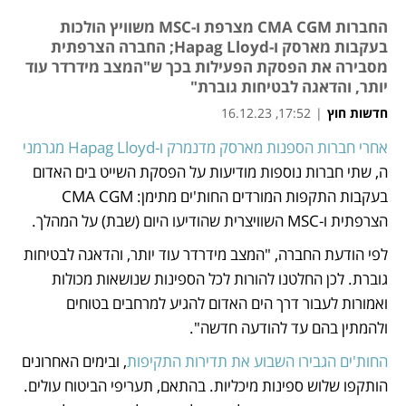
החברות CMA CGM מצרפת ו-MSC משוויץ הולכות
בעקבות מארסק ו-Hapag Lloyd; החברה הצרפתית
מסבירה את הפסקת הפעילות בכך ש"המצב מידרדר עוד
יותר, והדאגה לבטיחות גוברת"
חדשות חוץ
|
17:52, 16.12.23
אחרי חברות הספנות מארסק מדנמרק ו-Hapag Lloyd מגרמני
נפתח בכרטיסייה חדשה
נפתח בכרטיסייה חדשה
ה, שתי חברות נוספות מודיעות על הפסקת השייט בים האדום 
בעקבות התקפות המורדים החות'ים מתימן: CMA CGM 
הצרפתית ו-MSC השוויצרית שהודיעו היום (שבת) על המהלך. 
לפי הודעת החברה, "המצב מידרדר עוד יותר, והדאגה לבטיחות 
גוברת. לכן החלטנו להורות לכל הספינות שנושאות מכולות 
ואמורות לעבור דרך הים האדום להגיע למרחבים בטוחים 
ולהמתין בהם עד להודעה חדשה".
החות'ים הגבירו השבוע את תדירות התקיפות
, ובימים האחרונים 
הותקפו שלוש ספינות מיכליות. בהתאם, תעריפי הביטוח עולים. 