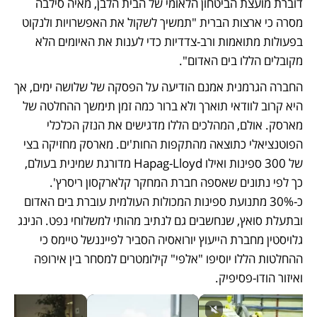
דוברת מועצת הביטחון הלאומי של הבית הלבן, מאיה סילבה 
מסרה כי ארצות הברית "תמשיך לשקול את האפשרויות ולנקוט 
בפעולות מתואמות ורב-צדדיות כדי לענות את האיומים הלא 
מקובלים הללו בים האדום". 
החברה הגרמנית אמנם הודיעה על הפסקה של שלושה ימים, אך 
היא קרוב לוודאי תוארך ולא ברור כמה זמן תימשך ההחלטה של 
מארסק. אולם, המהלכים הללו מדגישים את הנזק הכלכלי 
הפוטנציאלי כתוצאה מהתקפות החות'ים. מארסק מחזיקה בצי 
של 300 ספינות ואילו Hapag-Lloyd מדורגת שמינית בעולם, 
כך לפי נתונים שאספה חברת המחקר קלארקסון ריסרץ'. 
כ-30% מתנועת ספינות המכולות העולמית עוברת בים האדום 
ובתעלת סואץ, שנחשבים גם לנתיב מהותי למשלוחי נפט. הנינג 
גלויסטין מחברת הייעוץ יורואסיה הסביר לפייננשל טיימס כי 
ההחלטות הללו יוסיפו "אלפי" קילומטרים למסחר בין אירופה 
ואיזור הודו-פסיפיק. 