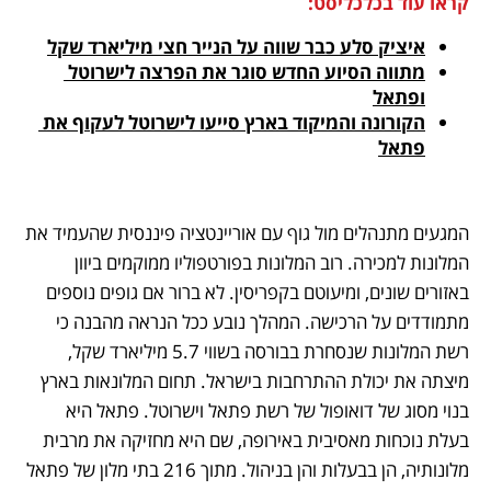
קראו עוד בכלכליסט:
איציק סלע כבר שווה על הנייר חצי מיליארד שקל
מתווה הסיוע החדש סוגר את הפרצה לישרוטל 
ופתאל
הקורונה והמיקוד בארץ סייעו לישרוטל לעקוף את 
פתאל
המגעים מתנהלים מול גוף עם אוריינטציה פיננסית שהעמיד את 
המלונות למכירה. רוב המלונות בפורטפוליו ממוקמים ביוון 
באזורים שונים, ומיעוטם בקפריסין. לא ברור אם גופים נוספים 
מתמודדים על הרכישה. המהלך נובע ככל הנראה מהבנה כי 
רשת המלונות שנסחרת בבורסה בשווי 5.7 מיליארד שקל, 
מיצתה את יכולת ההתרחבות בישראל. תחום המלונאות בארץ 
בנוי מסוג של דואופול של רשת פתאל וישרוטל. פתאל היא 
בעלת נוכחות מאסיבית באירופה, שם היא מחזיקה את מרבית 
מלונותיה, הן בבעלות והן בניהול. מתוך 216 בתי מלון של פתאל 