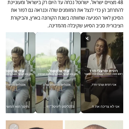
48 מצויים ישראל. ישרוטל נכחה עד היום רק בישראל ומעוניינת 
להתרחב הן כדי לנצל את המזומנים שלה וכנראה גם לפזר את 
הסיכון לאור הפגיעה שחוותה בשנת הקורונה בארץ, והביקורת 
הציבורית סביב הסיוע שקיבלה מהמדינה.
אני לא צריכה את המשרד: רונית שרעבי-חדד מנהלת ארגון של 30000 עובדים מכל מקום_v
כלכליסט דיגיטל "חינוך הוא המשימה של החיים שלי"_v
חינוך הוא המש