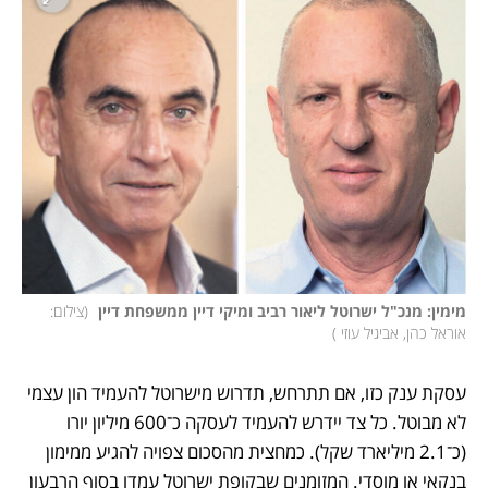
מימין: מנכ"ל ישרוטל ליאור רביב ומיקי דיין ממשפחת דיין 
(
צילום: 
אוראל כהן, אביגיל עוזי 
)
עסקת ענק כזו, אם תתרחש, תדרוש מישרוטל להעמיד הון עצמי 
לא מבוטל. כל צד יידרש להעמיד לעסקה כ־600 מיליון יורו 
(כ־2.1 מיליארד שקל). כמחצית מהסכום צפויה להגיע ממימון 
בנקאי או מוסדי. המזומנים שבקופת ישרוטל עמדו בסוף הרבעון 