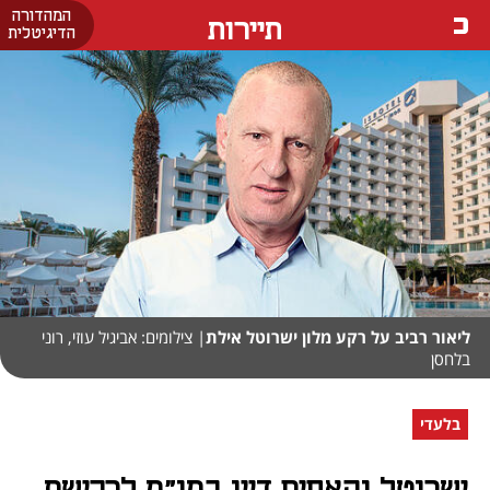
המהדורה
תיירות
הדיגיטלית
ליאור רביב על רקע מלון ישרוטל אילת
| צילומים: אביגיל עוזי, רוני
בלחסן
בלעדי
ישרוטל והאחים דיין במו"מ לרכישת