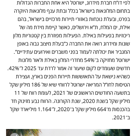
לפי דו”ח חברת מידרוג, ישרוטל היא אחת החברות הגדולות 
בתחום המלונאות בישראל בכלל ובתת ענף מלונאות היוקרה 
בפרט, ובעלת נוכחות באזורי תיירות מרכזיים בישראל, בהם 
אילת, ים המלח, ת”א וירושלים, כאשר קיימת מידת מה של 
ריכוזיות בפעילות באילת. הפעילות מפוזרת בין קטגוריות מלון 
שונות ומידרוג רואה את החברה כ”בעלת מיצוב גבוה באופן 
המגביר את יכולתה לעמוד בפני משברים ואירועים עתידיים”. 
ישרוטל מחזיקה ב־54% מחדרי המלון באילת ולאור מלונות 
חדשים שעומדים לקום שיעור זה אמור לרדת עד 2025 ל־42%. 
כשהיא נישאת על התאוששות תיירות הפנים בארץ, ועצירת 
הטיסות לחו”ל המריאה ישרוטל לרווחי שיא של 186 מיליון שקל 
בתשעה החודשים הראשונים של 2021, לעומת רווח של 11 
מיליון שקל בשנת 2020, שנת הקורונה. הרווח נבע מזינוק חד 
בהכנסות מ־664 מיליון שקל ב־2020, ל־1.164 מיליארד שקל 
ב־2021.