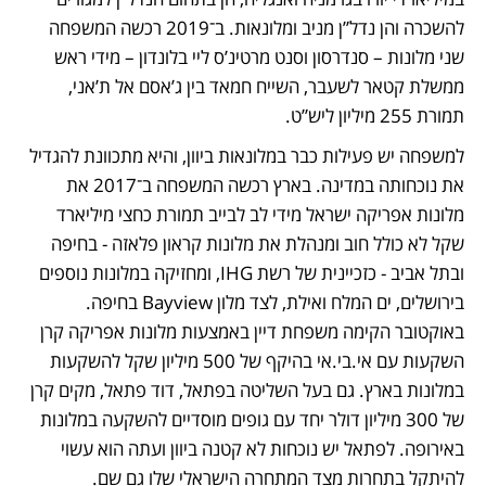
להשכרה והן נדל”ן מניב ומלונאות. ב־2019 רכשה המשפחה 
שני מלונות – סנדרסון וסנט מרטינ’ס ליי בלונדון – מידי ראש 
ממשלת קטאר לשעבר, השייח חמאד בין ג’אסם אל ת’אני, 
תמורת 255 מיליון ליש”ט.
למשפחה יש פעילות כבר במלונאות ביוון, והיא מתכוונת להגדיל 
את נוכחותה במדינה. בארץ רכשה המשפחה ב־2017 את 
מלונות אפריקה ישראל מידי לב לבייב תמורת כחצי מיליארד 
שקל לא כולל חוב ומנהלת את מלונות קראון פלאזה - בחיפה 
ובתל אביב - כזכיינית של רשת IHG, ומחזיקה במלונות נוספים 
בירושלים, ים המלח ואילת, לצד מלון Bayview בחיפה. 
באוקטובר הקימה משפחת דיין באמצעות מלונות אפריקה קרן 
השקעות עם אי.בי.אי בהיקף של 500 מיליון שקל להשקעות 
במלונות בארץ. גם בעל השליטה בפתאל, דוד פתאל, מקים קרן 
של 300 מיליון דולר יחד עם גופים מוסדיים להשקעה במלונות 
באירופה. לפתאל יש נוכחות לא קטנה ביוון ועתה הוא עשוי 
להיתקל בתחרות מצד המתחרה הישראלי שלו גם שם.