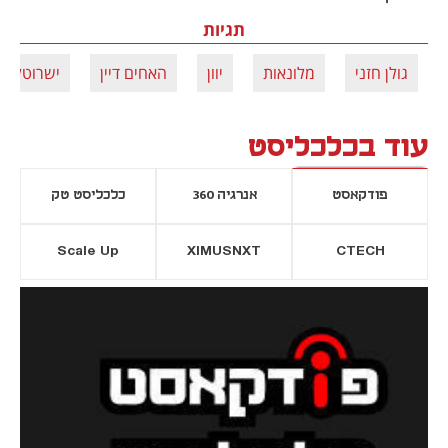
תגיות
גולן חזני
מלונאות
יוון
האחים דיין
ישרוטל
עוד בכלכליסט
פודקאסט
אנרגיה 360
כלכליסט טק
Scale Up
XIMUSNXT
CTECH
יסייה חדשה
נפתח בכרטיסייה חדשה