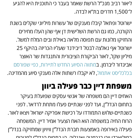
ליאור רביב מנכ”ל הרשת שאמר בעבר כי התוכנית היא להגיע  
ל־1,500 חדרים בת”א לבדה.
ישרוטל ופתאל קיבלו מענקים של עשרות מיליוני שקלים בשנת 
הקורנה, כמו גם הרשת השלישית דן אף שהן העלו מחירים 
והחזיקו מלונות עם תפוסה מלאה באילת ובים המלח למשל. 
ישרוטל אף נאלצה לבטל דיבידנד שעליו הכריזה בהיקף 25 
מיליון שקל, לאור הביקורת הציבורית והתנגדות שר האוצר 
אביגדור ליברמן. ב
מתווה הסיוע החדש לתיירות, כפי שפורסם 
בכלכליסט אתמול
, לא יקבלו רשתות אלה מענקי סיוע מהמדינה.
משפחת דיין כבר פעילה ביוון
האחים דיין הם משפחה של אנשי עסקים שפועלת בעיקר 
בתחום הנדל”ן, ועד לפני שנתיים פעלו מתחת לרדאר. לפני 
כשנתיים-שלוש התמודדו על רכישת אפריקה ישראל ויצאו לאור. 
הרוח החיה במשפחה הוא האח הצעיר אמיר דיין. המשפחה 
פעילה באירופה באמצעות חברת הנדל”ן וויויון שמחזיקה בנדל”ן 
במיליארדי יורו בגרמניה ואנגליה, הן בתחום הנדל”ן למגורים 