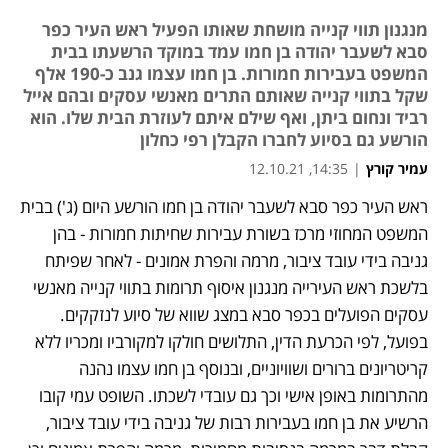
מנגנון תווי קנייה מושחת שאותו הפעיל ראש העיר כפר
סבא לשעבר יהודה בן חמו עמד במוקד הרשעתו בבית
המשפט בעבירות חמורות. בן חמו עצמו גנב כ-190 אלף
שקל בתווי קנייה שאותם התרים מאנשי עסקים ובהם אייל
רביד ונחום ביתן, ואף שילם איתם לעוזרת הבית שלו. הוא
הורשע גם בסיוע לחברו הקבלן רפי כחלון
עמיר קורץ
|
14:35, 12.10.21
ראש העיר כפר סבא לשעבר יהודה בן חמו הורשע היום (ג') בבית 
המשפט המחוזי מרכז בשורת עבירות שחיתות חמורות - בהן 
גניבה בידי עובד ציבור, מרמה והפרת אמונים - לאחר שפיתח 
בלשכת ראש העירייה מנגנון איסוף תרומות בתווי קנייה מאנשי 
עסקים הפועלים בכפר סבא במצג שווא של סיוע לנזקקים. 
בפועל, לפי הכרעת הדין, התלושים חולקו למקורביו ומכריו ללא 
קריטריונים ברורים ושוויוניים, ובנוסף בן חמו עצמו נהנה 
מהתרומות באופן אישי וכך גם עובדי לשכתו. השופט עמי קובו 
הרשיע את בן חמו בעבירות רבות של גניבה בידי עובד ציבור, 