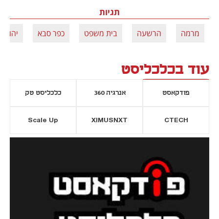
תגיות
מרמה
הרשעה
בית משפט
כפר סבא
יהודה 
עוד בכלכליסט
פודקאסט
אנרגיה 360
כלכליסט טק
Scale Up
XIMUSNXT
CTECH
יסייה חדשה
נפתח בכרטיסייה חדשה