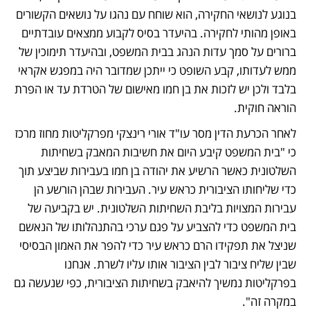
בנוגע לנושאי החקירה, הוא שוחח עם נהגו על נושאים הקשורים 
באופן מהותי לחקירה. בהיעדר בסיס לקבוע ממצאים עובדתיים 
ברורים על סמך עדות הנהג בבית המשפט, ובהיעדר תימוכין של 
ממש לעדותו, קבע השופט כי ייתכן שמדובר היה במפגש אקראי 
בלבד ולכן יש לזכות את בן חמו מאישום של הטרדת עד או הפרת 
הוראה חוקית. 
לאחר הכרעת הדין מסר עו"ד אורי רינצקי מפרקליטות מחוז מרכז 
כי "בית המשפט קיבע היום את חשיבות המאבק בשחיתות 
השלטונית כאשר הרשיע את יהודה בן חמו בעבירות שביצע תוך 
כדי שליחותו הציבורית כראש עיר. העבירות שבהן הורשע הן 
עבירות המצויות בליבת השחיתות השלטונית. יש בקביעה של 
בית המשפט כדי להצביע על פגם ערכי בהתנהלותו של הנאשם 
שניצל את תפקידו הרם כראש עיר כדי להפר את האמון הבסיסי 
שבין שליח ציבור לבין הציבור אותו עליו לשרת. אנחנו 
בפרקליטות נמשיך להיאבק בשחיתות הציבורית, כפי שנעשה גם 
במקרה זה". 