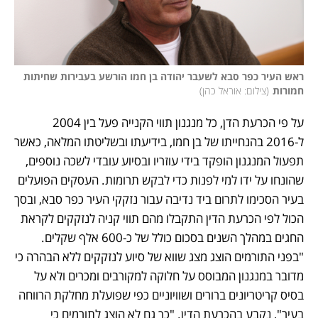
ראש העיר כפר סבא לשעבר יהודה בן חמו הורשע בעבירות שחיתות 
חמורות
(
צילום: אוראל כהן
)
על פי הכרעת הדן, כל מנגנון תווי הקנייה פעל בין 2004 
ל-2016 בהנחייתו של בן חמו, בידיעתו ובשליטתו המלאה, כאשר 
תפעול המנגנון הופקד בידי עוזריו ובסיוע עובדי לשכה נוספים, 
שהונחו על ידו למי לפנות כדי לבקש תרומות. העסקים הפועלים 
בעיר הסכימו לתרום ביד נדיבה עבור נזקקי העיר כפר סבא, ובסך 
הכול לפי הכרעת הדין התקבלו מהם תווי קניה לנזקקים לקראת 
החגים במהלך השנים בסכום כולל של כ-600 אלף שקלים. 
"בפני התורמים הוצג מצג שווא של סיוע לנזקקים ללא הבהרה כי 
מדובר במנגנון המבוסס על חלוקה למקורבים ומכרים ולא על 
בסיס קריטריונים ברורים ושוויוניים כפי שפועלת מחלקת הרווחה 
בעיר", נקבע בהכרעת הדין. "כך גם לא הוצג לתורמים כי 