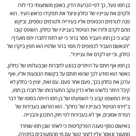
בן חמו פעל, כך לפי הכרעת הדין, באופן משמעותי כדי לזרז 
ולקדם את ענייניו של כחלון וניצל את תפקידו כראש העיר. הוא 
פנה לגורמים הכפופים אליו בעירייה ולגורמים נוספים, וביקש 
מהם לקדם ולזרז את הטיפול בענייניו של כחלון. השופט קובו 
קבע כי בן חמו העביר מסר ברור כי יש לתת לחברו יחס מועדף: 
"הנאשם העביר לכפופים לו מסר ברור שלפיו הוא חפץ ביקרו של 
כחלון, וכי יש לקדם את ענייניו". 
בן חמו אף חתם על היתרים בנוגע לחברות שבבעלותו של כחלון, 
כאשר הוא מודע לכך שהוא חותם על בקשות הנוגעות אליו, ואף 
עדכן את כחלון בכך, פעם אחר פעם. עם זאת, יצוין כי כחלון לא 
קיבל היתר כלשהו שלא כדין עקב התערבותו של חברו בן חמו, 
ובית המשפט קבע כי השפעתו של בן חמו הייתה בסופו של דבר 
ב"זירוז הטיפול בענייניו של כחלון". הוא הורשע בעבירות של 
הפרת אמונים, אך לא בעבירות לפי חוק התכנון והבנייה. 
באישום נוסף טענה הפרקליטות כי לאחר שבן חמו שוחרר 
ממעצר ונאסר עליו ליצור קשר עם מי מהמעורבים בחקירה, 