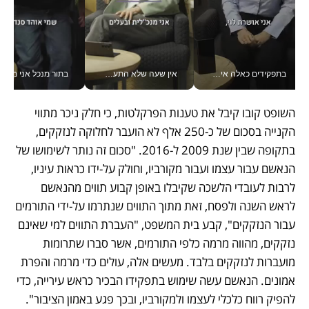
בתפקידים כאלה אי אפשר לחכות: אושרת לוי מניעה השקעות ענק מהטלפון_v
אין שעה שלא התעסקתי במשבר - טל אלכסנדרוביץ’ שגב מנהלת משברים תקשורתיים מכל מקום עם ה- Galaxy Z Fold8 Ultra שלה_v
בתור מנכל אני מקבל מאות הח
השופט קובו קיבל את טענות הפרקלטות, כי חלק ניכר מתווי 
הקנייה בסכום של כ-250 אלף לא הועבר לחלוקה לנזקקים, 
בתקופה שבין שנת 2009 ל-2016. "סכום זה נותר לשימושו של 
הנאשם עבור עצמו ועבור מקורביו, וחולק על-ידו כראות עיניו, 
לרבות לעובדי הלשכה שקיבלו באופן קבוע תווים מהנאשם 
לראש השנה ולפסח, זאת מתוך התווים שנתרמו על-ידי התורמים 
עבור הנזקקים", קבע בית המשפט, "העברת התווים למי שאינם 
נזקקים, מהווה מרמה כלפי התורמים, אשר סברו שתרומות 
מועברות לנזקקים בלבד. מעשים אלה, עולים כדי מרמה והפרת 
אמונים. הנאשם עשה שימוש בתפקידו הבכיר כראש עירייה, כדי 
להפיק רווח כלכלי לעצמו ולמקורביו, ובכך פגע באמון הציבור". 