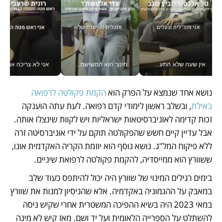
אין שעה שלא התעסקתי במשבר - טל אלכסנדרוביץ’ שגב מנהלת משברים תקשורתיים מכל מקום עם ה- Galaxy Z Fold8 Ultra שלה_v
חינוך הוא המשישמה של החיים שלי - V
אני לא צריכה את המשרד:
נושא אחד שנמצא על הפרק הוא 
הקמת פקולטה לרפואה 
באילת
, ובשלב ראשון לימודי קדם רפואה. לעת עתה הוענקה 
זכות קדימה לאוניברסיטאות ישראליות ויש לקוות שינצלו אותה. 
אבל עדיין קיים חשש שהפקולטה תוקם על ידי אוניברסיטה זרה 
ללא פיקוח המל"ג. נושא נוסף הוא יוזמת הקריה האקדמית אונו, 
ששוורץ הוא ממייסדיה, להקמת פקולטה לרפואת שיניים.
בימים רגילים המינוי של שוורץ היה יכול להיתפס כעוד שלב 
במאבק על ההגמוניה באקדמיה. אלא שהניסיון למנות את שוורץ 
במאי 2023 היה בשיא ההפיכה המשטרית אחרי שקיש ניסה 
להשתלט על הספרייה הלאומית ועל יד ושם. מאז קיש לא מינה 