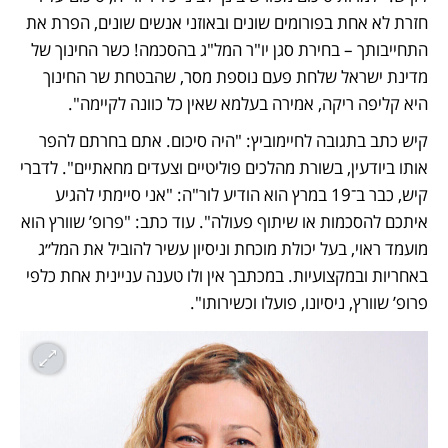
חזרת לא אחת בפורומים שונים ובאוזני אנשים שונים, הפרת את 
התחייבותך – בחירת סגן יו"ר המל"ג בהסכמה! כשר החינוך של 
מדינת ישראל שלחת פעם נוספת מסר, שהבטחת שר החינוך 
היא קליפה ריקה, אמירה בעלמא שאין כל כוונה לקיימה".
קיש כתב בתגובה לחיימוביץ: "היה סיכום. אתם בחרתם להפר 
אותו ביודעין, בשורת מהלכים פוליטיים וצעדים מחאתיים". לדברי 
קיש, כבר ב־19 במרץ הוא הודיע לור"ה: "אני סיימתי להגיע 
איתכם להסכמות או שיתוף פעולה". עוד כתב: "פרופ’ שוורץ הוא 
מועמד ראוי, בעל יכולת מוכחת וניסיון עשיר להוביל את המל״ג 
באחריות ובמקצועיות. במכתבך אין ולו טענה עניינית אחת כלפי 
פרופ’ שוורץ, ניסיונו, פועלו וכשירותו". 