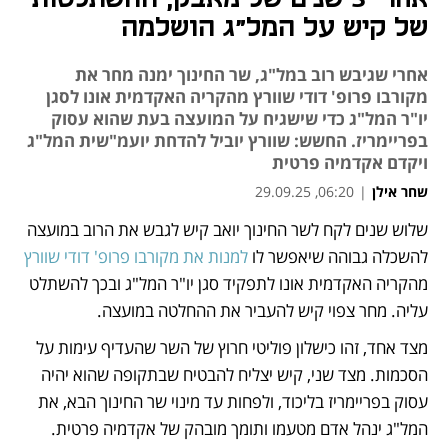
של קיש על המל"ג הושלמה
אחרי שגיבש רוב במל"ג, שר החינוך ימנה מחר את
מקורבו פרופ' דודי שוורץ מהקריה האקדמית אונו לסגן
יו"ר המל"ג כדי שישגיח על המועצה בעת שהוא עסוק
בפריימריז. החשש: שוורץ יוביל להדחת יועמ"שית המל"ג
ויקדם אקדמיה פרטית
שחר אילן
|
06:20, 29.09.25
שלוש שנים לקח לשר החינוך יואב קיש לגבש את הרוב במועצה 
נפתח בכרטיסייה חדשה
נפתח בכרטיסייה חדשה
נפתח בכרטיסייה חדשה
נפתח בכרטיסייה חדשה
נפתח בכרטיסייה חדשה
נפתח בכרטיסייה חדשה
להשכלה גבוהה שיאפשר לו 
למנות את מקורבו פרופ' דודי שוורץ
מהקריה האקדמית אונו לתפקיד סגן יו"ר המל"ג ובכך להשתלט 
עליה. מחר צפוי קיש להעביר את ההחלטה במועצה. 
מצד אחד, זהו כישלון פוליטי חרוץ של השר שהעדיף עימות על 
הסכמות. מצד שני, קיש יצליח להבטיח שבתקופה שהוא יהיה 
עסוק בפריימריז בליכוד, ולפחות עד מינוי שר החינוך הבא, את 
המל"ג ינהל אדם מטעמו ותומך מובהק של אקדמיה פרטית. 