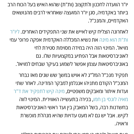
יו"ר הוועדה לחכנון ולתקצוב (ות"ת) שהוא האיש בעל הכוח הרב 
ביותר באקדמיה, סגן יו"ר המועצה שאחראי לרבים מהנושאים 
האקדמיים, והמנכ"ל. 
לאחרונה הצליח קיש לאייש את שני התפקידים האחרים. 
ליו"ר 
ות"ת הוא מינה
 את נשיא המכללה האקדמית אפקה פרופ' עמי 
מויאל. המינוי הזה היה במידה מסוימת סטירת לחי 
לאוניברסיטאות אבל הפתיע במקצועיות שלו. גם 
באוניברסיטאות עצמן אפשר לשמוע בעיקר שבחים למויאל.
תפקיד מנכ"ל המל"ג לא אויש במשך שש שנים מאז נבחר 
המנכ"ל הקודם מתניהו אנגלמן למבקר המדינה. לאחר שתי 
ועדות איתור ומאבקים משפטיים, 
מינה קיש לתפקיד את ד"ר 
מאיה לוגסי בן חמו
, בכירה בתעשייה האווירית. המינוי לווה 
בחשדנות רבה, בשל המאבק בין ועד ראשי האוניברסיטאות 
לקיש. אבל יש גם לא מעט עדויות שהיא מנהלת מוכשרת 
וראויה. 