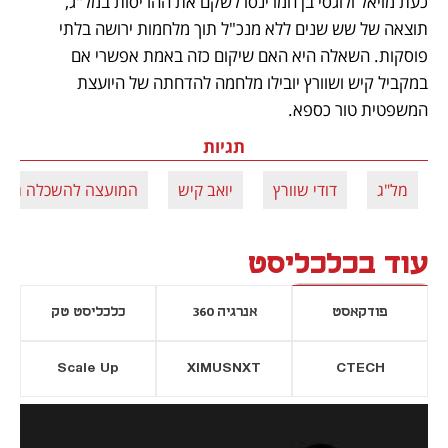
כעת מויאל ולוגסי בן חמו ינסו לשקם את ההריסות במל"ג, 
תוצאה של שש שנים ללא מנכ"ל תוך מלחמות ירושה בלתי 
פוסקות. השאלה היא האם שיקום כזה באמת אפשרי אם 
במקביל קיש ושוורץ יובילו מלחמה להדחתה של היועצת 
המשפטית טור כספא.
תגיות
מל"ג
דודי שוורץ
יואב קיש
המועצה להשכלה גבו
עוד בכלכליסט
פודקאסט
אנרגיה 360
כלכליסט טק
Scale Up
XIMUSNXT
CTECH
יסייה חדשה
נפתח בכרטיסייה חדשה