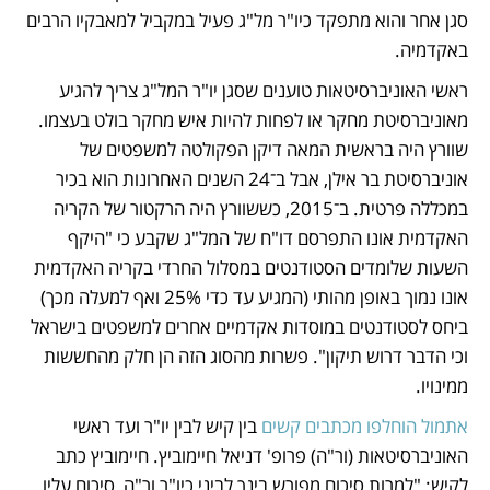
סגן אחר והוא מתפקד כיו"ר מל"ג פעיל במקביל למאבקיו הרבים 
באקדמיה.
ראשי האוניברסיטאות טוענים שסגן יו"ר המל"ג צריך להגיע 
מאוניברסיטת מחקר או לפחות להיות איש מחקר בולט בעצמו. 
שוורץ היה בראשית המאה דיקן הפקולטה למשפטים של 
אוניברסיטת בר אילן, אבל ב־24 השנים האחרונות הוא בכיר 
במכללה פרטית. ב־2015, כששוורץ היה הרקטור של הקריה 
האקדמית אונו התפרסם דו"ח של המל"ג שקבע כי "היקף 
השעות שלומדים הסטודנטים במסלול החרדי בקריה האקדמית 
אונו נמוך באופן מהותי (המגיע עד כדי 25% ואף למעלה מכך) 
ביחס לסטודנטים במוסדות אקדמיים אחרים למשפטים בישראל 
וכי הדבר דרוש תיקון". פשרות מהסוג הזה הן חלק מהחששות 
ממינויו.
אתמול הוחלפו מכתבים קשים
 בין קיש לבין יו"ר ועד ראשי 
האוניברסיטאות (ור"ה) פרופ' דניאל חיימוביץ. חיימוביץ כתב 
לקיש: "למרות סיכום מפורש בינך לביני כיו"ר ור"ה, סיכום עליו 