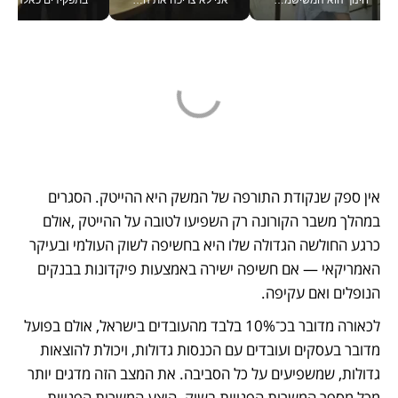
חינוך הוא המשישמה של החיים שלי - V
אני לא צריכה את המשרד: רונית שרעבי-חדד מנהלת ארגון של 30000 עובדים מכל מקום_v
בתפקידים כאלה אי אפשר לח
אין ספק שנקודת התורפה של המשק היא ההייטק. הסגרים 
במהלך משבר הקורונה רק השפיעו לטובה על ההייטק ,אולם 
כרגע החולשה הגדולה שלו היא בחשיפה לשוק העולמי ובעיקר 
האמריקאי — אם חשיפה ישירה באמצעות פיקדונות בבנקים 
הנופלים ואם עקיפה. 
לכאורה מדובר בכ־10% בלבד מהעובדים בישראל, אולם בפועל 
מדובר בעסקים ועובדים עם הכנסות גדולות, ויכולת להוצאות 
גדולות, שמשפיעים על כל הסביבה. את המצב הזה מדגים יותר 
מכל מספר המשרות הפנויות בשוק. היצע המשרות הפנויות 