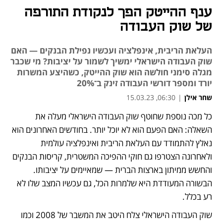
ענף ההייטק הפך לנקודת התורפה
של שוק העבודה
העלאת הריבית, אינפלציה ועכשיו נפילת הבנקים — האם
שוק העבודה הישראלי ימשיך לשמור על יציבות? מי שכבר
מגלה סימני חולשה הוא שוק ההייטק, כשהיצע המשרות
יורד ומספר דורשי העבודה זינק ב־20%
שחר אילן
|
06:30, 15.03.23
כל מכה נוספת שחוטף שוק העבודה הישראלי מעלה את 
נפתח בכרטיסייה חדשה
השאלה: האם הפעם הוא לא יוכל יותר. בחודשים האחרונים הוא 
נאלץ להתמודד עם העלאת הריבית ואינפלציה עולמית 
ולאחרונה הצטרפו גם חוקי ההפיכה המשטרית, קריסות הבנקים 
והחשש ממיתון בארצות הברית — שמאיימים על יציבותו. 
הבשורה המעודדת היא שלמרות הכל, גם עכשיו המצב שלו לא 
רע בכלל.
שוק העבודה הישראלי צלח היטב את המשבר של 2008 וכמו 