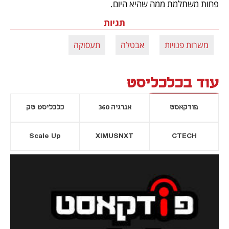
פחות משתלמת ממה שהיא היום.
תגיות
משרות פנויות
אבטלה
תעסוקה
עוד בכלכליסט
פודקאסט
אנרגיה 360
כלכליסט טק
Scale Up
XIMUSNXT
CTECH
יסייה חדשה
נפתח בכרטיסייה חדשה