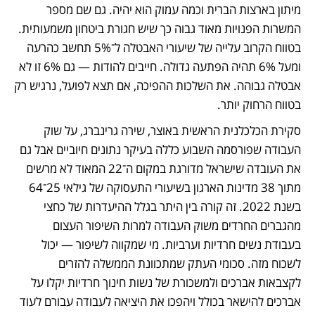
מיתון בארצות הברית וכמה עמוק הוא יהיה. גם שם מספר 
המשרות הפנויות מאוד גבוה כך שיש חגורת ביטחון משמעותית. 
בטווח הקרוב עלייה של שיעורי האבטלה ל־5% תחשב כהרעה 
ומעל 6% תהיה הפתעה גדולה. חייבים להודות — גם 6% זו לא 
אבטלה גבוהה. את השלכות ההפיכה, אם תצא לפועל, נרגיש רק 
בטווח הרחוק יותר.
סקירת הכלכלנית הראשית באוצר, שירה גרינברג, על שוק 
העבודה שפורסמה השבוע כללה בעיקר נתונים חיוביים אבל גם 
את העובדה שישראל מדורגת במקום ה־22 המאוד לא מרשים 
מתוך 38 מדינות הארגון בשיעורי התעסוקה של גילאי 25־64 
בשנת 2022. זה קורה בין היתר בגלל ההיעדרות של כחצי 
מהגברים החרדים משוק העבודה למרות השיפור העצום 
בעבודת נשים חרדיות וערביות. מי שמקווה לשיפור — יכול 
לשכוח מזה. סכומי העתק שמתכוונת הממשלה להזרים 
לקצבאות אברכים ולמשכורת של נשות חינוך חרדיות יקלו על 
אברכים להישאר בכולל ויהפכו את היציאה לעבודה עבורם לעוד 