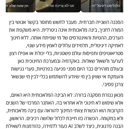
כלכליסט דיגיטל "חינוך הוא המשימה של החיים שלי"_v
אני לא צריכה את המשרד: רונית שרעבי-חדד מנהלת ארגון של 30000 עובדים מכל מקום_v
אין שעה שלא התעסקתי במשבר - טל אלכסנדרוביץ’ שגב מנהלת משברים
הסכנה השנייה חברתית. מעבר לחשש מחוסר בקשר אנושי בין 
המורה לחניך, בינה מלאכותית אינה ניטרלית. היא משקפת את 
הערכים, ההטיות והאינטרסים של מי שפיתח אותה. ללא חינוך 
לאתיקה דיגיטלית, תלמידים עלולים לאמץ מידע שגוי, 
סטריאוטיפים ותפיסות עולם פשטניות, בלי יכולת או אפילו רצון 
לערער ולשאול שאלות. באקדמיה ובמערכת החינוכית כאן 
ובעולם מזהירים כבר היום מפני פגיעה בפרטיות, פערי נגישות 
והעמקת אי שוויון בין מי שיודע להשתמש בכלי לבין מי שנשאר 
צרכן פסיבי.
מכאן נגזרת מסקנה ברורה: לא הבינה המלאכותית היא האיום, 
אלא שימוש לא חינוכי ולא אחראי בה. האתגר המרכזי של השנים 
הקרובות הוא הכשרת צוותי החינוך להוראה עם בינה מלאכותית, 
ולא במקומה. הכשרה כזו חייבת לכלול שלושה רכיבים. הראשון, 
הבנה פדגוגית, כיצד לשלב AI כעזר ללמידה, כהזדמנות לשאילת 