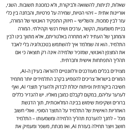
שאלות, לניתוח, להשוואה ולביקורת, ולא כמכונת תשובות. השני, 
אוריינות אתית – זיהוי הטיות, שמירה על פרטיות, והבחנה בין כלי 
עזר לבין סמכות. והשלישי – חיזוק התפקיד האנושי של המורה, 
בניית משמעות, הקשר, ערכים ושיח רגשי וקהילתי. המורה 
והמחנך של העתיד לא מתחרה באלגוריתם, אלא מתווך בינו לבין 
התלמיד. הוא זה שמלמד איך להשתמש בטכנולוגיה בלי לאבד 
את המצפן האנושי, שמזכיר שלמידה אינה רק תוצאה כי אם 
תהליך התפתחות אישית וחברתית.
מצוידים בכלים מעודכנים ורלוונטיים להוראה בעידן ה-AI, 
המורים בישראל צריכים להטמיע בקרב התלמידים יותר מתמיד 
חשיבה ביקורתית ופיתוח יכולת לבדוק ולהעריך תוצרי AI, ואף 
לערער עליהם, במקום לקבלם כמובן מאליו. יש להגדיר כללים 
ברורים ושקיפות שימוש בבינה המלאכותית, תוך הדגשת 
האחריות האישית של התלמיד על התוצר הסופי. ואולי חשוב 
מכל – לחנך להערכת תהליך הלמידה ומשמעותו – התלמיד 
חושב ויוצר תחילה בעזרת AI, ואז מנתח, משפר ומעמיק את 