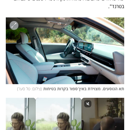
בטרנד".  
תא הנוסעים. מצוידת באין־ספור בקרות בטיחות
(
צילום: טל סער
)