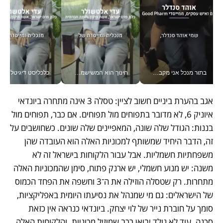
בתור מנכל אני מקבל מאות החלטות ביום, וה- Galaxy Z Fold8 Ultra עוזר לי לחתוך אותן מהר יותר_v
חינוך הוא המשישמה של החיים שלי - V
כלכליסט דיגיטל
אגב בהערת ביניים חשוב לציין: טסלה 3 אינה מתחרה ביונדאי 
איוניק 6, לא מדובר בתפוחים מול תפוחים. אם כבר, תפוחים מול 
בננות: הגודל שלה שונה, המאפיינים שלה שונים. כשחושבים על 
זה, הדבר היחיד שמשותף למכוניות האלה הוא העובדה שהן 
משפחתיות חשמליות. אבל עבור הלקוחות בישראל זה לא 
משנה: יש מנוע חשמלי, יש ארנק פתוח, סימן שהמכוניות האלה 
מתחרות. רק שטסלה הוזילה את ה־3 וחשפה את הפחד הכמוס 
של הישראלים: גם מי שמנהל את נסיעתו היומית באפליקציות, 
סומך על חוברת נייר של לוי יצחק. ביונדאי כנראה אין כזאת 
סכנה. עוד לא נולד יבואן רכב שמוזיל מכוניות. והלקוחות האלה, 