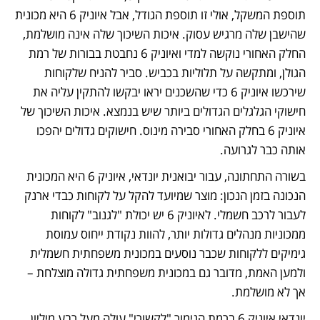
תוספת המשקל, אולי זו תוספת הגודל, אבל איוניק 6 היא מכונית 
שהישבן שלה מרגיש עסוק. איכות השיכוך שלה אינה מושלמת, 
החלק האחורי נוקשה למדי ואיוניק 6 נחבטת בבורות של רמת 
הגולן, ומתקשה על תלוליות בכביש. סביר להניח שלקוחות 
שירכשו איוניק 6 כדי שהשכנים יראו יבקשו להתקין עליה את 
חישוקי הגלגלים הגדולים ביותר שיש בנמצא. איכות השיכוך של 
איוניק 6 בחלק האחורי סבירה מינוס. חישוקים גדולים יהפכו 
אותה כבר לגרועה.
בשורה התחתונה, עבור יבואנית יונדאי, איוניק 6 היא המכונית 
הנכונה בזמן הנכון: מוצר שמיועד להקל על לקוחות כבדי ארנק 
לעבור לרכב חשמלי. לאיוניק 6 יש יכולת "לגנוב" לקוחות 
ממכוניות מנהלים גדולות יותר, להוות נקודת ייחוס עמוסת 
גימיקים ללקוחות שכבר נוסעים במכונית משפחתית חשמלית 
ולמען האמת, מדובר גם במכונית משפחתית גדולה מוצלחת – 
אך לא מושלמת. 
יונדאי איוניק 6 ברמת הגימור "לקשורי" עולה מעל רבע מיליון 