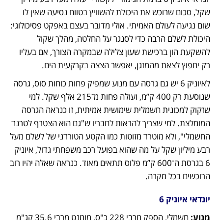
שקל, סכום שרוכש את היכולת להשוויץ בטווח נסיעה שאין לו 
שום נגיעה לעולם האמיתי. אולי מדובר בעצם באפקט פסיכולוגי: 
היכולת לשלם הרבה כדי לסנגר על החלטה, מהלך שקול 
להשקעת הון ברכישת שעון צלילה שבמקרה הצורך, אם בעליו 
רק יחפוץ לצאת מהמזגן, יאפשר הצצה בקרקעית הים. 
לאיוניק 6 יש גם גרסה עם מנוע שמפיק פחות כוחות סוס, גרסה 
שנוסעת רק 400 ק”מ, ועולה פחות מ־215 אלף שקל. למי 
שזקוק למכונית חשמלית שימושית אמיתית, זו כנראה הגרסה 
המומלצת. למי שצריך להראות לחבריו ש"גם הוא הצטרף לטרנד 
החשמלי", ולא מוטרד מזוטות כמו הקטע הטורדני של לשלם מעל 
רבע מיליון שקל על מה שהוא בפועל רכב משפחתי גדול, איוניק 
6 בגרסת ה־600 ק”מ פלוס תתאים מאוד. כנראה שאלה יהיו רוב 
הרוכשים בכל מקרה.
יונדאי איוניק 6 
מנוע:
 חשמלי, הספק מרבי 228 כ"ס, מומנט מרבי 35.6 קג"מ