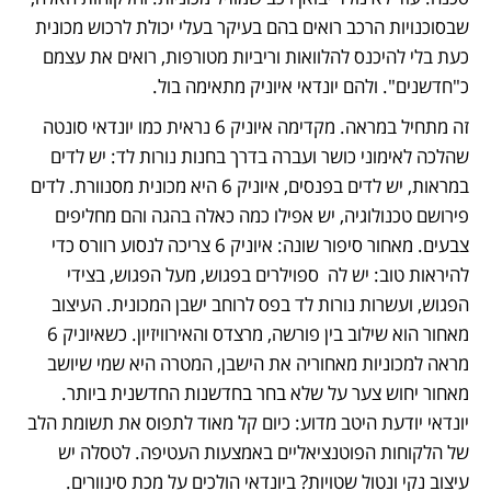
שבסוכנויות הרכב רואים בהם בעיקר בעלי יכולת לרכוש מכונית 
כעת בלי להיכנס להלוואות וריביות מטורפות, רואים את עצמם 
כ"חדשנים". ולהם יונדאי איוניק מתאימה בול. 
זה מתחיל במראה. מקדימה איוניק 6 נראית כמו יונדאי סונטה 
שהלכה לאימוני כושר ועברה בדרך בחנות נורות לד: יש לדים 
במראות, יש לדים בפנסים, איוניק 6 היא מכונית מסנוורת. לדים 
פירושם טכנולוגיה, יש אפילו כמה כאלה בהגה והם מחליפים 
צבעים. מאחור סיפור שונה: איוניק 6 צריכה לנסוע רוורס כדי 
להיראות טוב: יש לה  ספוילרים בפגוש, מעל הפגוש, בצידי 
הפגוש, ועשרות נורות לד בפס לרוחב ישבן המכונית. העיצוב 
מאחור הוא שילוב בין פורשה, מרצדס והאירוויזיון. כשאיוניק 6 
מראה למכוניות מאחוריה את הישבן, המטרה היא שמי שיושב 
מאחור יחוש צער על שלא בחר בחדשנות החדשנית ביותר. 
יונדאי יודעת היטב מדוע: כיום קל מאוד לתפוס את תשומת הלב 
של הלקוחות הפוטנציאליים באמצעות העטיפה. לטסלה יש 
עיצוב נקי ונטול שטויות? ביונדאי הולכים על מכת סינוורים.