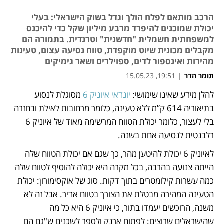
הרכב מותאם לפלח הולך וגדל בשוק הישראלי: בעלי
יכולת שמוכנים להיפרד מרבע מיליון שקל כדי להיכנס
למשפחתית חשמלית "חדשנית" וטרנדית. בתמורה הם
מקבלים מכונית שיוט מוקפדת, טווח נסיעה עצום, טעינות
מהירות ואינספור לדים, ספוילרים ושאר גימיקים
תומר הדר
|
19:51, 15.05.23
להלן מידע שאינו שימושי: 
יונדאי איוניק 6
 מסוגלת לנסוע 
נפתח בכרטיסייה חדשה
נפתח בכרטיסייה חדשה
בתיאוריה 614 ק”מ ללא טעינה, כלומר מרחובות לאילת ובחזרה 
בלי לעצור, כלומר יכולת הטווח המרשימה מאוד של איוניק 6 
רלבנטית לנסיעה אחת בשנה. 
לאיוניק 6 יכולת להיטען מהר, כך שגם אם יכולת הטווח שלה 
הייתה צנועה בהרבה, בכל מקרה היא יכולה להוסיף לטווח שלה 
כמה עשרות קילומטרים בתוך דקות. סוג של אוקסימורון: יכולת 
הטעינה המהירה מבטלת את הצורך בטווח אדיר. אבל זה לא 
משנה, הרוכשים יעמדו בתור, כי איוניק 6 היא כל מה 
שהישראלים שרוצים: לפתוח ארנק ולספר לשכנים ש"גם הם 