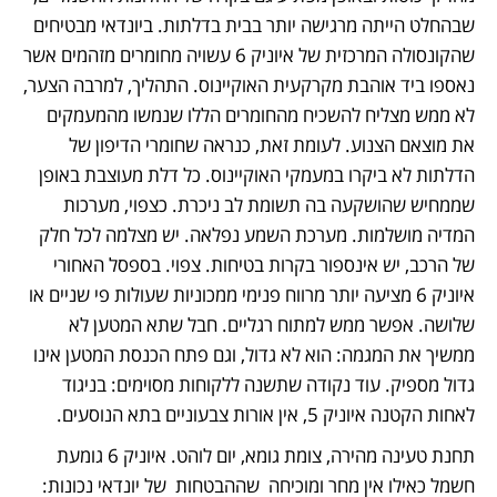
שבהחלט הייתה מרגישה יותר בבית בדלתות. ביונדאי מבטיחים 
שהקונסולה המרכזית של איוניק 6 עשויה מחומרים מזהמים אשר 
נאספו ביד אוהבת מקרקעית האוקיינוס. התהליך, למרבה הצער, 
לא ממש מצליח להשכיח מהחומרים הללו שנמשו מהמעמקים 
את מוצאם הצנוע. לעומת זאת, כנראה שחומרי הדיפון של 
הדלתות לא ביקרו במעמקי האוקיינוס. כל דלת מעוצבת באופן 
שממחיש שהושקעה בה תשומת לב ניכרת. כצפוי, מערכות 
המדיה מושלמות. מערכת השמע נפלאה. יש מצלמה לכל חלק 
של הרכב, יש אינספור בקרות בטיחות. צפוי. בספסל האחורי 
איוניק 6 מציעה יותר מרווח פנימי ממכוניות שעולות פי שניים או 
שלושה. אפשר ממש למתוח רגליים. חבל שתא המטען לא 
ממשיך את המגמה: הוא לא גדול, וגם פתח הכנסת המטען אינו 
גדול מספיק. עוד נקודה שתשנה ללקוחות מסוימים: בניגוד 
לאחות הקטנה איוניק 5, אין אורות צבעוניים בתא הנוסעים.
תחנת טעינה מהירה, צומת גומא, יום לוהט. איוניק 6 גומעת 
חשמל כאילו אין מחר ומוכיחה  שההבטחות  של יונדאי נכונות: 