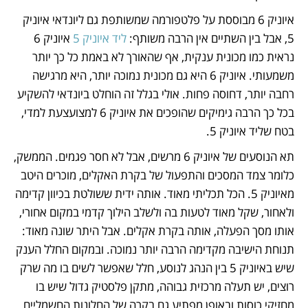
איוניק 6 מבוססת על פלטפורמה שמשותפת גם ליונדאי איוניק 
5, אבל בין השתיים אין הרבה משותף: 
ליד איוניק 5
 איוניק 6 
נראית כמו מכונית ענקית, אף שהאורך לא באמת כל כך יותר 
משמעותי. איוניק 6 היא גם מכונית נמוכה יותר, היא מרגישה 
רחבה יותר, דחוסה פחות. אולי בגלל זה הוחלט ביונדאי להשקיע 
בכל כך הרבה גימיקים שהופכים את איוניק 6 למצועצעת למדי, 
בטח שליד איוניק 5. 
תא הנוסעים של איוניק 6 מרשים, אבל לא חסר פגמים. הממשק, 
כלומר צמד המסכים והתפעול של בקרת האקלים, מוכרים היטב 
מאיוניק 5. הכל תכליתי מאוד. אותה ידית ששולטת בכיוון קדימה 
ולאחור, שקל מאוד לטעות בה ולשלב הילוך קדמי במקום אחורי, 
אותו מסך הפעלה, אותה בקרת אקלים. אבל היתר שונה מאוד: 
תנוחת הישיבה מקדימה הרבה יותר נמוכה. ובמקום החלל הענק 
שיש באיוניק 5 בין הנהג לנוסע, חלל שאפשר לשים בו מה שרק 
רוצים, יש תעלה מרכזית גבוהה, מתקן פלסטיק גדול שיש בו 
מחזיקי כוסות ובאופן מפתיע גם בקרה של החלונות החשמליים, 