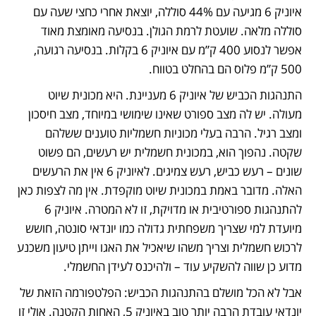
איוניק 6 מגיעה עם 44% סוללה, יוצאת אחרי כחצי שעה עם 
סוללה מלאה. שועטת לרמת הגולן. בנסיעה מאומצת מאוד 
אפשר לנסוע 400 ק”מ עם איוניק 6 בקלות. בנסיעה רגועה, 
500 ק”מ פלוס הם בהחלט בטווח. 
התנהגות הכביש של איוניק 6 מעניינת. היא מכונית שיוט 
מעולה. יש לה מצב ספורט שאינו שימושי במיוחד, מצב חיסכון 
ומצב רגיל. הרבה בעלי מכוניות חשמליות טוענים ששלהם 
שקטה. נהפוך הוא, במכונית חשמלית יש רעשים, הם פשוט 
שונים – רעש כביש, רעש צמיגים. לאיוניק 6 אין את הרעשים 
האלה. מדובר באמת במכונית שיוט מוקפדת. אין מה לצפות כאן 
להתנהגות ספורטיבית או מדויקת, זו לא המטרה. איוניק 6 
מיועדת למי שצריך משפחתית גדולה כמו יונדאי סונטה, חושש 
לרכוש חשמלית וצריך משהו שיאכיל את האגו וייתן טיעון משכנע 
מדוע כן שווה להשקיע עוד – ולהיכנס לעידן החשמלי. 
אבל לא הכל מושלם בהתנהגות הכביש: הפלטפורמה הזאת של 
יונדאי עובדת הרבה יותר טוב באיוניק 5, האחות הקטנה. אולי זו 