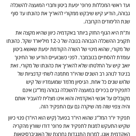
ועד ראשי המכללות פרופ' יפעת ביטון וחברי המועצה להשכלה 
גבוהה, הודיע קיש שיבקש ממקורי להאריך את כהונתו עד סוף 
שנת הלימודים הקרובה.
ות"ת היא הגוף החזק ביותר באקדמיה כיוון שהיא מקצה את 
תקציב ההשכלה הגבוהה בגובה של כ-12 מיליארד שקל. כהונתו 
של מקורי, שהוא מינוי של השרה הקודמת יפעת שאשא ביטון 
עומדת להסתיים בנובמבר. לפני כשבועיים הודיע שר החינוך 
יואב קיש על החלטתו שלא להאריך את כהונתו של מקורי. זאת 
בניגוד לנוהג רב השנים שהיו"ר מתמנה לשתי קדנציות של 
שלוש שנים כל אחת. הניסיון מלמד שמועמדיו של קיש 
לתפקידים בכירים במועצה להשכלה גבוהה (מל"ג) אינם 
מקובלים על אנשי האקדמיה והוא אינו מצליח להעביר אותם 
והיה צפוי שזה מה שיקרה גם עם התפקיד הזה.
תפקיד יו"ר המל"ג שהוא היו"ר בפועל (קיש הוא היו"ר) פנוי כיוון 
שקיש התעקש למנות לתפקיד את פרופ' דודו שוורץ מהקריה 
האקדמית אונו, למרות התנגדות נחרצת של האוניברסיטאות 