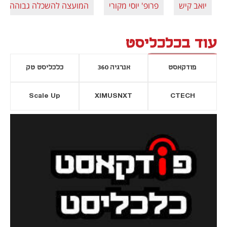
יואב קיש
פרופ' יוסי מקורי
המועצה להשכלה גבוהה
עוד בכלכליסט
פודקאסט
אנרגיה 360
כלכליסט טק
Scale Up
XIMUSNXT
CTECH
יסייה חדשה
נפתח בכרטיסייה חדשה