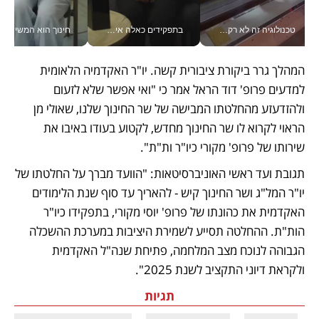
טכנולוגיה זה לא רק בהייטק: גם תעשיית המזון הישראלית מאמצת כלי AI, אוטומציה וניתוח דאטה בזמן אמת
בתפקידים כאלה אי אפשר לחכות: אושרת לוי מניעה השקעות ענק מהטלפון_v
חינוך הוא המש
המהלך גרר ביקורת ציבורית קשה. יו"ר האקדמיה הלאומית 
למדעים פרופ' דוד הראל אמר כי "ואי אפשר שלא לזעום 
ולהזדעזע מהחלטתו המבישה של שר החינוך שלנו, שאולי מן 
הראוי לקרוא לו שר החינוך מחדש, לקטוע בעודו באיבו את 
שירותו של פרופ' מקורי כיו"ר ות"ת".
תגובת ועד ראשי האוניברסיטאות: "הוועד מברך על החלטתו של 
יו"ר המל"ג ושר החינוך קיש - להאריך עד סוף שנת הלימודים 
האקדמית את כהונתו של פרופ' יוסי מקורי, בתפקידו כיו"ר 
הות"ת. ההחלטה תסייע לשמירת היציבות במערכת ההשכלה 
הגבוהה לנוכח מצב המלחמה, פתיחת שנה"ל האקדמית 
ולקראת דיוני התקציב לשנת 2025".
תגיות