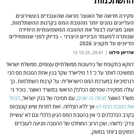
ההשתלמות
סקירה חדשה של האוצר מראה שהעובדים בעשירונים
העליונים נהנים יותר מהטבת המס בקרנות ההשתלמות,
ושוב מציעה לבטל את ההטבה המשמעותית היחידה
שנותרה למעמד הביניים היצרני – בדיוק לפני שמתחילים
הדיונים על תקציב 2026
אדריאן פילוט
|
20:41, 15.10.25
דווקא בתקופת של גירעונות ממשלתיים עצומים, ממשלת ישראל 
נפתח בכרטיסייה חדשה
נפתח בכרטיסייה חדשה
ממשיכה לוותר על כ־11 מיליארד שקל בגין אחת הטבות מס הכי 
רגרסיביות במערכת המס הישראלית: על קרנות השתלמות. כך 
עולה מסקירה שפרסם הכלכלן הראשי במשרד האוצר. נזכיר כי 
משרד האוצר 
מנסה זה שנים
, עם תמיכה של בנק ישראל, 
לבטל 
את הטבת המס הזו
 אך ללא הצלחה. זאת למרות שיש קונצנזוס 
בקרב הכלכלנים כי אין בהטבת המס הגיון כלכלי וגם לא 'עשיית 
צדק' כלשהי, שכן הרוב המוחלט של ההטבה מגיעה לעובדים 
החזקים ביותר במשק. 