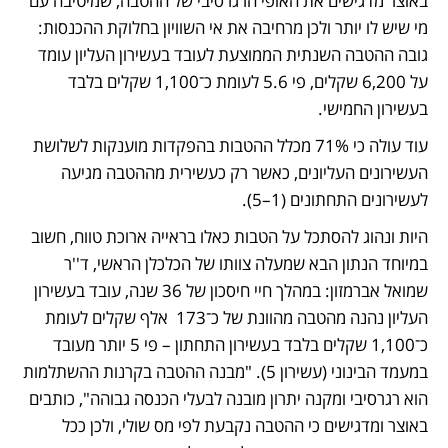
באוצר מדגישים את האופי הרגרסיבי של ההטבה, שמיטיבה עם 
מי שיש לו יותר ולכן מרחיבה את אי השוויון בחלוקת ההכנסות: 
גובה ההטבה השנתית הממוצעת לעובד בעשירון העליון עומד 
על 6,200 שקלים, פי 5.6 לעומת כ־1,100 שקלים בלבד 
בעשירון החמישי. 
עוד עולה כי 71% מכלל ההטבות בהפקדות מוענקות לשלושת 
העשירונים העליונים, כאשר רק כעשירית מההטבה מגיעה 
לעשירונים התחתונים (1–5). 
היות ונהוג להסתכל על הטבות כאלו בראייה ארוכת טווח, חשוב 
במיוחד הנתון הבא שמעלה צוותו של הכלכלן הראשי, ד''ר 
שמואל אברמזון: במהלך חיי חיסכון של 36 שנה, עובד בעשירון 
העליון נהנה מהטבה מהוונת של כ־173  אלף שקלים לעומת 
כ־1,100 שקלים בלבד בעשירון התחתון – פי 5 יותר מעובד 
במעמד הבינוני (עשירון 5). "מבנה ההטבה בקרנות ההשתלמות 
הוא רגרסיבי ומקנה יתרון מובנה לבעלי הכנסה גבוהה", כותבים 
באוצר ומדגישים כי ההטבה נקבעת לפי מס שולי, ולכן ככל 