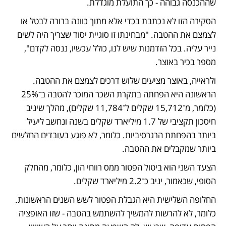
שההכנסה גבוהה - כך התועלת מוגדלת.
הסקירה הזו לא נכתבת בכדי אלא מתוך כוונה ברורה לבטל או 
לצמצם את ההטבה. "מבחינתו זו סוגיית יסוד שצריך היה לשים 
נייר עליה. בכל הזדמנות שיש לנו, כולל עכשיו, ננסה לקדם", 
מספר בכיר באוצר. 
ולראייה, באוצר מציעים שלוש דרכים לצמצם את ההטבה. 
הראשונה היא הפחתה בתקרת השכר המוכר להטבה ב־25% 
(כלומר, מ־15,712 שקלים ל־11,784 שקלים), מהלך שיניב 
חיסכון תקציבי של 1.7 מיליארד שקלים בשנה ונחשב ליעיל 
ביותר בהפחתת הרגרסיביות. כלומר, לא פוגע בעובדים החלשים 
ביותר שמקבלים את ההטבה. 
הצעד השני הוא ביטול הפטור ממס רווחי הון, כלומר, מהחלק 
הסופי, שכאמור, יניב כ־2.2 מיליארד שקלים.
החלופה השלישית היא הגבלת הפטור לשש השנים הראשונות. 
כלומר, לא להרשות להמשיך להשתמש בהטבה - שזו האופציה 