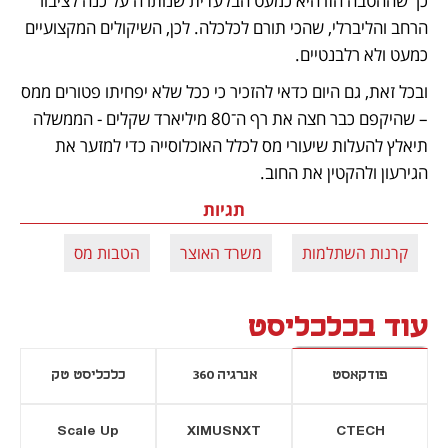
כך שההטבה הזו היא כמעט הבלעדית שנותרה על כנה לציבור 
הרחב והליברלי, שהכי תורם לכלכלה. לכן, השיקולים המקצועיים 
כמעט ולא רלבנטיים. 
ובכל זאת, גם היום כדאי להזכיר כי ככל שלא יפחיתו פטורים ממס  
– שהיקפם כבר חצה את רף ה־80 מיליארד שקלים - הממשלה 
תיאלץ להעלות שיעורי מס לכלל האוכלוסייה כדי למזער את 
הגירעון ולהקטין את החוב.   
תגיות
קרנות השתלמות
משרד האוצר
הטבות מס
עוד בכלכליסט
פודקאסט
אנרגיה 360
כלכליסט טק
Scale Up
XIMUSNXT
CTECH