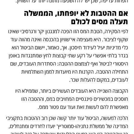
הפחות עדיפה, שכן יש  לה השפעה מתונה יותר על השוויון. 
אם ההטבות לא יופחתו, הממשלה 
תעלה מסים לכולם 
לפי הסקירה, הטבת המס הזו הפכה למנגנון יקר ורגרסיבי שאינו 
שקוף לציבור. היא מעצימה אי־שוויון בהכנסה ואינה מהווה עוד 
כלי מדיניות יעיל לעידוד חיסכון. אך, כאמור, יישום הביטול הוא 
בגדר בלתי אפשרי על רקע שתי קבוצות לחץ שמתנגדות באופן 
היסטורי לביטול ואף לצמצום ההטבה: הסתדרות העובדים, שם 
התחילה ההטבה. הקרנות היו מיועדות לממן השתלמויות 
לעובדים, במקום להעלות שכר. 
הקבוצה השנייה היא העובדים העשירים ביותר, שממילא היו 
חוסכים במכשירים פיננסיים המחויבים במס, וההטבה הזו 
מאפשרת להם לעשות זאת ועוד עם פטור ממס. 
הלכה למעשה, הביטול עוד יותר קשה שכן רוב ההטבות בתקציבי 
המדינה של ממשלת נתניהו-סמוטריץ' יועדו לחרדים ומתנחלים, 