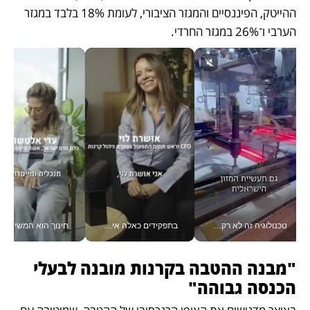
ההייטק, הפיננסיים והמגזר הציבורי, לעומת 18% בלבד במגזר 
הערבי ו־26% במגזר החרדי.
טכנולוגיה זה לא רק בהייטק: גם תעשיית המזון הישראלית מאמצת כלי AI, אוטומציה וניתוח דאטה בזמן אמת
בתפקידים כאלה אי אפשר לחכות: אושרת לוי מניעה השקעות ענק מהטלפון_v
חינוך הוא המש
"מבנה ההטבה בקרנות מובנה לבעלי 
הכנסה גבוהה"