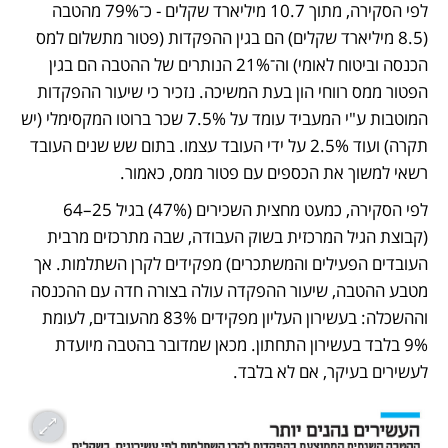
לפי הסקירה, מתוך 10.7 מיליארד שקלים - כ־79% מהטבה 
(8.5 מיליארד שקלים) הם בגין ההפקדות (פטור מתשלום למס 
הכנסה וביטוח לאומי) וה־21% הנותרים של ההטבה הם בגין 
הפטור ממס רווחי הון בעת המשיכה. נזכיר כי שיעור ההפקדות 
המוטבות ע"י המעביד עומד על 7.5% שכר ברוטו המקסימלי (יש 
תקרה) ועוד 2.5% על ידי העובד עצמו. בתום שש שנים העובד 
רשאי למשוך את הכספים עם פטור ממס, כאמור. 
לפי הסקירה, כמעט מחצית השכירים (47%) בגיל 25–64 
(קבוצת הגיל המרכזית בשוק העבודה, שבה מתרכזים מרבית 
העובדים הפעילים והמשתכרים) מפקידים לקרן השתלמות. אך 
מטבע ההטבה, שיעור ההפקדה עולה בצורה חדה עם ההכנסה 
וההשכלה: בעשירון העליון מפקידים 83% מהעובדים, לעומת 
9% בלבד בעשירון התחתון. מכאן שמדובר בהטבה מיועדת 
לעשירים בעיקר, אם לא בלבד. 