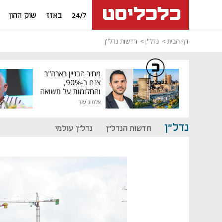
24/7
באזז
שוק ההון
דף הבית
נדל''ן
חדשות נדל''ן
מחיר הבניין בארה"ב
צנח ב-90%,
כלכליסט
דיגיטל
והחלומות על תשואה
גבוהה התנפצו
אלמוג עזר
נדל"ן
חדשות הנדל"ן
נדל"ן עולמי