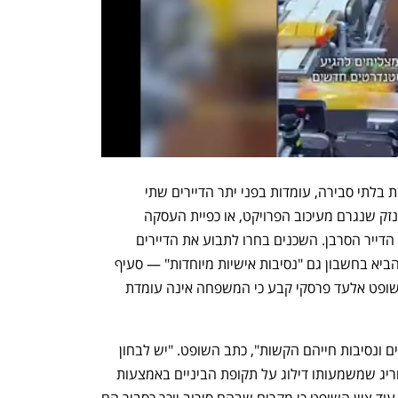
לפי החוק, כאשר התנגדות של דייר נחשבת בלתי סבירה, עומדות בפני יתר הדיירים שתי 
אפשרויות מרכזיות: תביעה לפיצויים על הנזק שנגרם מעיכוב הפרויקט, או כפיית העסקה 
באמצעות מינוי כונס נכסים שיחתום בשם הדייר הסרבן. השכנים בחרו לתבוע את הדיירים 
הסרבנים בבית המשפט. החוק מאפשר להביא בחשבון גם "נסיבות אישיות מיוחדות" — סעיף 
עמום יחסית, שהפך למוקד הדיון בתיק. השופט אלעד פרסקי קבע כי המשפחה אינה עומדת 
"אין מחלוקת באשר לקשייהם של הנתבעים ונסיבות חייהם הקשות", כתב השופט. "יש לבחון 
האם מצבם המיוחד מצדיק יצירת פתרון חריג שמשמעותו דילוג על תקופת הביניים באמצעות 
זיכוים. אני סבור שהתשובה לכך שלילית". עוד ציין השופט כי מקרים שבהם סירוב יוכר כסביר הם 