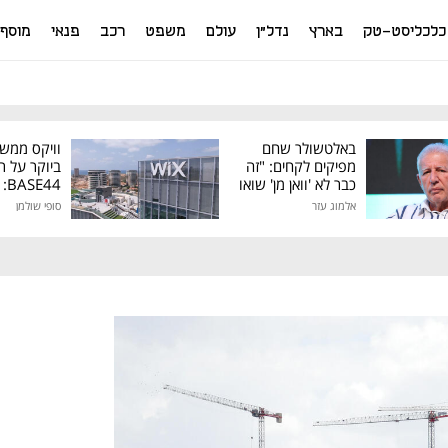
כלכליסט-טק
בארץ
נדל"ן
עולם
משפט
רכב
פנאי
מוסף
באלטשולר שחם
וויקס ממש
מפיקים לקחים: "זה
ביוקר על ר
כבר לא 'וואן מן' שואו
44
של גילעד"
אלמוג עזר
סופי שולמן
מיליון דולר