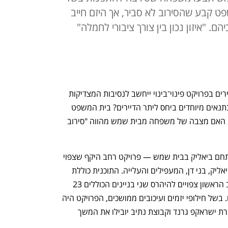
פט קבע שהסירוב לא סביר, אך היזם חייב
. "איזון נכון בין צורך ציבורי לחמלה"
מתי עובר הגבול בחוק, כך שמצבם של דיירים בפרויקט פינוי־בינוי ייחשב לנסיבות המצדיקות 
סירוב לפרויקט — או לחלופין יזכה אותם בתנאים מיוחדים ביחס ליתר הדיירים? בית המשפט 
המחוזי בירושלים נדרש לאחרונה להכריע האם מצבה של משפחה מבית שמש מהווה "סירוב 
הפרויקט המדובר הוא השלב הראשון במתחם ביאליק בבית שמש — פרויקט רחב היקף שצפוי 
לכלול כ־2,000 יחידות דיור בין הרחובות ביאליק, בני דן, המעפילים והעלייה. התוכנית כוללת 
פינוי של כ־350 דירות ב־45 מבנים. בשלב הראשון צפויים להיהרס שני בניינים הכוללים 23 
דירות, ובמקומם יוקמו שני בניינים חדשים. בשל חילופי יזמים ועיכובים ממושכים, הפרויקט היה 
תקוע במשך כעשור. ב־2024 נקבע כי חברת ישראקפ גרנד וקבוצת נתיב יובילו את המשך 