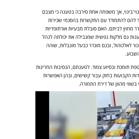
יותר מ־90% מהדיירים חתמו על הסכם פינוי־בינוי, אך משפחה אחת סירבה בטענה כי מצבם 
הקוגניטיבי של בני המשפחה אינו מאפשר להם להתמודד עם התקשרות בהסכמי שכירות 
בתקופת הפינוי, שבמהלכה יידרשו להתגורר מחוץ לביתם. האם סובלת מבעיות אורתופדיות 
חמורות המקשות עליה להתנייד, ולפי הטענות גם מלקות נפשית שמגבילה את יכולתה לנהל 
את ענייניה הכספיים. האב סובל מנכות ומכור לאלכוהול, ובנם מוגדר כבעל מוגבלות, שוהה 
השבוע.
בני המשפחה טענו כי יש להם צורך במעטפת תומכת ובסיוע צמוד. לטענתם, הנסיבות החריגות 
מצדיקות להעניק להם את ההגנות המיוחדות הקבועות בחוק עבור קשישים, ובהן האפשרות 
 בשווי מהוון של דירת התמורה.