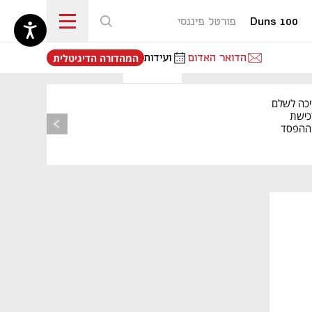
Duns 100
פורטל פיננסי
נפתח בכרטיסייה חדשה
הדואר האדום
ועידות
המהדורה הדיגיטלית
יכה לשלם
כישת
BASE: ההפסד
הרבעוני זינק ל-76