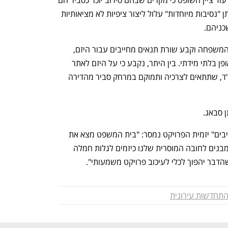
נדירים, וכי היעדר קריטריונים ברורים לאותן "נסיבות מיוחדות" עלול ליצור ציפיות לא מציאותיות 
כניהם.
עם זאת, בית המשפט לא התעלם ממצב המשפחה וקבע שורת תנאים מחייבים עבור היזם, 
שנועדו להבטיח כי הפינוי לא יפגע בה באופן בלתי מידתי. בין היתר, נקבע כי על היזם לאתר 
עבור המשפחה דירה נגישה, הכוללת ממ"ד, שתתאים לצרכיה ותמוקם במרחק סביר מהדירה 
ן סבאג.
משמוליק קליין, משנה למנכ"ל חברת "נתיבים" יזמית הפרויקט נמסר: "בית המשפט מצא את 
האיזון הנכון בין הצורך הציבורי בחידוש המבנים לחובה המוסרית שלנו כיזמים לגלות חמלה 
הדבר יהפוך לכלי לעיכוב פרויקט משמעותי".  
תחדשות עירונית