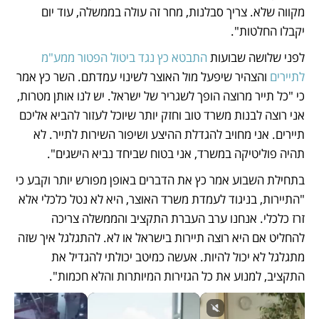
מקווה שלא. צריך סבלנות, מחר זה עולה בממשלה, עוד יום 
יקבלו החלטות". 
לפני שלושה שבועות 
התבטא כץ נגד ביטול הפטור ממע"מ 
לתיירים
 והצהיר שיפעל מול האוצר לשינוי עמדתם. השר כץ אמר 
כי "כל תייר מרוצה הופך לשגריר של ישראל. יש לנו אותן מטרות, 
אני רוצה לבנות משרד טוב וחזק יותר שיוכל לעזור להביא אליכם 
תיירים. אני מחויב להגדלת ההיצע ושיפור השירות לתייר. לא 
תהיה פוליטיקה במשרד, אני בטוח שביחד נביא הישגים". 
בתחילת השבוע אמר כץ את הדברים באופן מפורש יותר וקבע כי 
"התיירות, בניגוד לעמדת משרד האוצר, היא לא נטל כלכלי אלא 
זרז כלכלי. אנחנו ערב העברת התקציב והממשלה צריכה 
להחליט אם היא רוצה תיירות בישראל או לא. להתגלגל איך שזה 
מתגלגל לא יכול להיות. אעשה כמיטב יכולתי להגדיל את 
התקציב, למנוע את כל הגזירות המיותרות והלא חכמות".