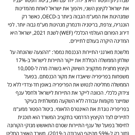
שבה ניתן הפטור היא צ'ילה. יחד עם זאת, ביטול הפטור יעביר 
את ישראל לקיצון השני, ויהפוך את ישראל לאחת מהמדינות 
שמנהיגות את המע"מ הגבוה ביותר ב-OECD, כאשר רק 
הונגריה, צרפת, בריטניה ודנמרק מנהיגות מע"מ גבוה יותר. לפי 
דירוג הפורום העולמי הכלכלי (WEF) לשנת 2021, ישראל היא 
המדינה היקרה בעולם לתיירים.
מלשכת מארגני התיירות הנכנסת נמסר: "ההצעה שהונחה על 
שולחן הממשלה הכוללת את ייקור התיירות לישראל ב-17% 
וקיצוץ מחצית מתקציב השיווק היא בשורה מרה ל-10,000 
משפחות בפריפריה שיאבדו את מקור הכנסתם. בפועל 
הממשלה מחליטה לנטוש את הפריפריה באופן חד-צדדי ללא כל 
צידוק כלכלי. הכוונה לייקר את התיירות לישראל ולחסל ענף 
שמייצר מקומות עבודה ללא השקעה ממשלתית בעיקר 
בפריפריה נוגדת את האינטרס הלאומי. ביטול הפטור ממע"מ 
לתיירים לצד הקיצוץ הדרמטי בתקציב המשרד הוא תוכנית 
לחיסול בפועל של ענף התיירות שטרם התאושש מנזקי הקורונה 
(חזר רק ל-59% מהיקף העבודה ב-2019). משרד האוצר החליט 