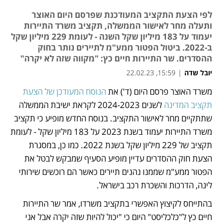
לפי הצעת התקציב המעודכנת שפרסם היום האוצר
ותעלה מחר לאישור הממשלה, תקציב משרד התיירות
יעמוד על 183 מיליון שקל השנה - לעומת 229 מיליון שקל
ב-2022. ביטול הפטור ממע"מ לתיירים נותר בחוק
ההסדרים. שר התיירות חיים כץ: "מקווה שזה לא יקרה"
יובל שדה
|
15:59, 22.02.23
משרד האוצר פרסם היום (ד') את 
הנוסח המעודכן של הצעת 
נפתח בכרטיסייה חדשה
נפתח בכרטיסייה חדשה
נפתח בכרטיסייה חדשה
תקציב המדינה
 לשנים 2024-2023 לקראת ישיבת הממשלה 
שתתקיים מחר לאישור התקציב. בנוסח החדש מופיע כי תקציב 
משרד התיירות יעמוד בשנת 2023 על 183 מיליון שקל - לעומת 
תקציב של 229 מיליון שקל בשנת 2022. כמו כן, במסגרת 
הצעת חוק ההסדרים עדיין מופיע הסעיף שמבקש לבטל את 
הפטור ממע"מ שממנו נהנים תיירים כאשר הם רוכשים שירותי 
לינה, הדרכות והשכרת רכב בישראל.
בהתייחס לקיצוץ האפשרי בתקציב משרדו, אמר שר התיירות 
חיים כץ ל"כלכליסט" היום כי "יכול להיות שזה יקרה אבל אני 