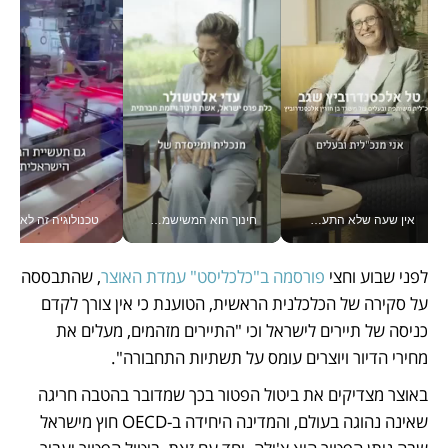
אין שעה שלא התעסקתי במשבר - טל אלכסנדרוביץ’ שגב מנהלת משברים תקשורתיים מכל מקום עם ה- Galaxy Z Fold8 Ultra שלה_v
חינוך הוא המשישמה של החיים שלי - V
טכנולוגיה זה לא רק בהייטק: גם תעשיי
לפני שבוע וחצי 
פורסמה ב"כלכליסט" עמדת האוצר
, שהתבססה 
על סקירה של הכלכלנית הראשית, הטוענת כי אין צורך לקדם 
כניסה של תיירים לישראל וכי "התיירים מזהמים, מעלים את 
מחירי הדיור ויוצרים עומס על תשתיות התחבורה".
באוצר מצדיקים את ביטול הפטור בכך שמדובר בהטבה חריגה 
שאינה נהוגה בעולם, והמדינה היחידה ב-OECD חוץ מישראל 