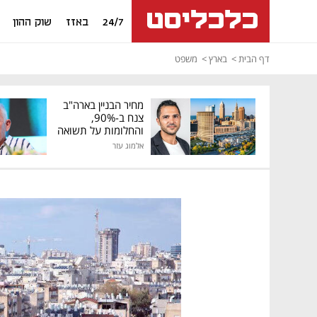
24/7
באזז
שוק ההון
דף הבית
בארץ
משפט
מחיר הבניין בארה"ב
צנח ב-90%,
והחלומות על תשואה
גבוהה התנפצו
אלמוג עזר