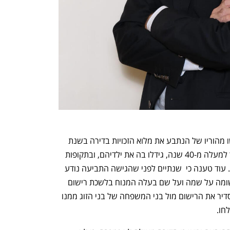
התובעת טענה כי היא ובעלה המנוח רכשו מהוריו של הנתבע את מלוא הזכויות בדירה בשנת 
1984 והחזיקו בדירה על פי הנטען במשך למעלה מ-40 שנה, גידלו בה את ילדיהם, ובתקופות 
בהן לא שהו בארץ השכירו אותה לשוכרים. עוד טענה כי  שנתיים לפני שהגישה התביעה נודע 
לה כי מסיבה בלתי ברורה הדירה אינה רשומה על שמה ועל שם בעלה המנוח בלשכת רישום 
המקרקעין.  התובעת טענה כי ניסתה להסדיר את הרישום מול בני המשפחה של בני הזוג ממנו 
חו. 