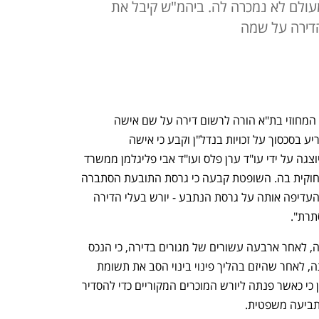
מעולם לא נמכרה לה. ביהמ"ש קיבל את
דירה על שמה
למרות שלא נרשמה בטאבו, בית המשפט המחוזי בת"א הורה לרשום דירה על שם אישה 
שהתגוררה בה 40 שנה. בית המשפט הכריע בסכסוך על זכויות בנדל"ן וקבע כי אישה 
שהתגוררה בדירה בבת ים משנת 1984 ויוצגה על ידי עו"ד ערן פלס ועו"ד אבי פליגלמן ממשרד 
פלס מוזר כהן ושות', היא בעלת הזכויות החוקית בה. השופטת קבעה כי גרסת התובעת הסתברה 
"כמהימנה, עקבית ומבוססת" ולפיכך היא העדיפה אותה על גרסת הנתבע - יורש בעלי הדירה 
תרת". 
הפרשה החלה כאשר תושבת בת ים גילתה, לאחר ארבעה עשורים של מגורים בדירה, כי הנכס 
טרם נרשם על שמה בטאבו. זאת, לטענתה, לאחר שהיזם בהליך פינוי בינוי הסב את תשומת 
ליבה כי אינה רשומה כבעלת הדירה. נטען כי כאשר פנתה ליורש המוכרים המקוריים כדי להסדיר 
תביעה משפטית.