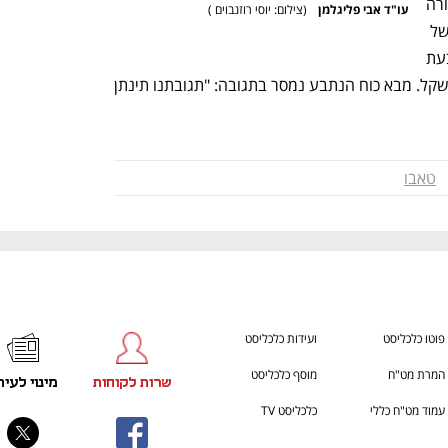
דמי השכירות הנטענים". בסיום ההליך, הורה 
עו"ד אבי פליגלמן  
(
צילום: יוסי רוזנבוים 
)
בית המשפט לרשום את הדירה על שמה של 
התובעת וחייב את הנתבע בהוצאות התובעת 
לרבות שכר טרחת עו"ד בסך של 60 אלף שקל. מבא כוח הנתבע נמסר בתגובה: "תגובתנו תינתן 
טאבו
פוטו כלכליסט
ועידות כלכליסט
המרת מט"ח
מוסף כלכליסט
שרות לקוחות
מינוי לעית
עמוד מט"ח כללי
כלכליסט TV