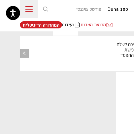
Duns 100
פורטל פיננסי
נפתח בכרטיסייה חדשה
הדואר האדום
ועידות
המהדורה הדיגיטלית
יכה לשלם
כישת
BASE: ההפסד
הרבעוני זינק ל-76