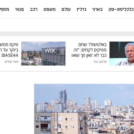
כלכליסט-טק
בארץ
נדל"ן
עולם
משפט
רכב
פנאי
מוסף
באלטשולר שחם
וויקס ממש
מפיקים לקחים: "זה
ביוקר על ר
כבר לא 'וואן מן' שואו
44
של גילעד"
אלמוג עזר
סופי שולמן
מיליון דולר