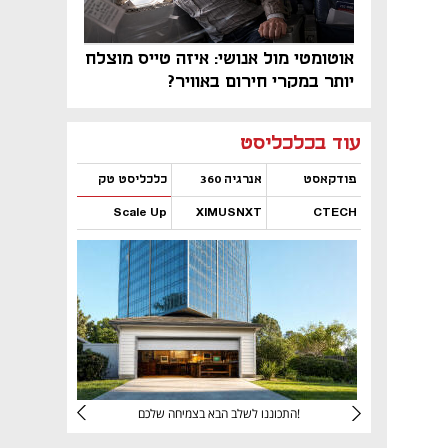
אוטומטי מול אנושי: איזה טייס מוצלח
יותר במקרי חירום באוויר?
נפתח בכרטיסייה חדשה
נפתח בכרטיסייה חדשה
נפתח בכרטיסייה חדשה
נפתח בכרטיסייה חדשה
נפתח בכרטיסייה חדשה
נפתח בכרטיסייה חדשה
עוד בכלכליסט
פודקאסט
אנרגיה 360
כלכליסט טק
Scale Up
XIMUSNXT
CTECH
נפתח בכרטיסייה חדשה
נפתח בכרטיסייה חדשה
נפתח בכרטיסייה חדשה
נפתח בכרטיסייה חדשה
יניהם
התכוננו לשלב הבא בצמיחה שלכם!