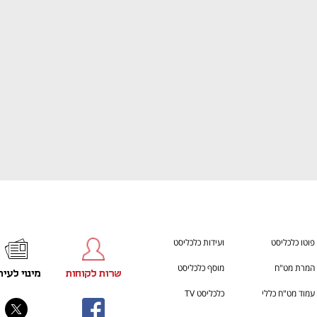
ענף במתח גבוה
מדברים כלכלה, עסקים ומה שב
פוטו כלכליסט
ועידות כלכליסט
המרת מט"ח
מוסף כלכליסט
שרות לקוחות
מינוי לעית
עמוד מט"ח כללי
כלכליסט TV