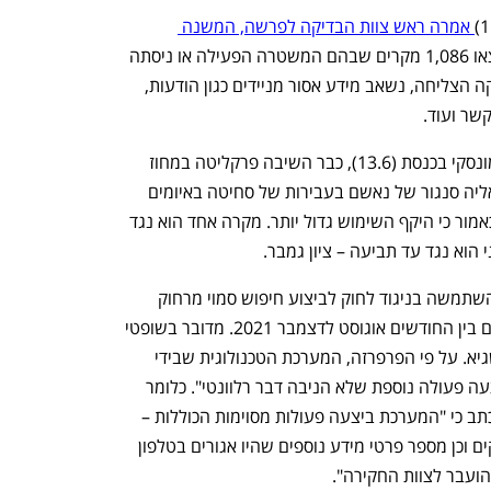
 אמרה ראש צוות הבדיקה לפרשה, המשנה 
 כי נמצאו 1,086 מקרים שבהם המשטרה הפעילה או ניסתה 
להפעיל רוגלה נגד אזרחים. כאשר ההדבקה הצליחה, נשאב מידע אסור מניידים כגון הודעות, 
שר ועוד. 
יום לאחר ההודעה הדרמטית של ד"ר ויסמונסקי בכנסת (13.6), כבר השיבה פרקליטה במחוז 
ת"א נורית פרחי לשאלה בנושא שהפנה אליה סנגור של נאשם בעבירות של סחיטה באיומים 
בשוק האפור – נועם כחלון. כעת מתברר כאמור כי היקף השימוש גדול יותר. מקרה אחד הוא נגד 
הוא נגד עד תביעה – ציון גמבר.
על צווי האזנות הסתר, שבהם המשטרה השתמשה בניגוד לחוק לביצוע חיפוש סמוי מרחוק 
בנייד של אבי כחלון, חתמו שלושה שופטים בין החודשים אוגוסט לדצמבר 2021. מדובר בשופטי 
המחוזי בת"א צילה צפת, חגי ברנר ובני שגיא. על פי הפרפרזה, המערכת הטכנולוגית שבידי 
המשטרה "הניבה תוצרים ועל בסיסם בוצעה פעולה נוספת שלא הניבה דבר רלוונטי". כלומר 
נעשה שימוש במידע שנשאב. בהמשך נכתב כי "המערכת ביצעה פעולות מסוימות הכוללות – 
נוסף להאזנת סתר – גם קבלת מספר פתקים וכן מספר פרטי מידע נוספים שהיו אגורים בטלפון 
הועבר לצוות החקירה". 