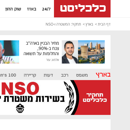
24/7
באזז
שוק ההון
דף הבית
בארץ
תחקיר: המשטרה ו-NSO
מחיר הבניין בארה"ב
צנח ב-90%,
והחלומות על תשואה
גבוהה התנפצו
אלמוג עזר
בארץ
משפט
רכב
דעות
קריירה
n's 100