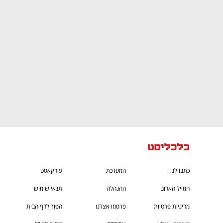
CTech – the
הבית של ההייטק הישראלי
כתבו לנו
המערכת
פודקאסט
המייל האדום
ההנהלה
תנאי שימוש
מדיניות פרטיות
פרסמו אצלנו
הפוך לדף הבית