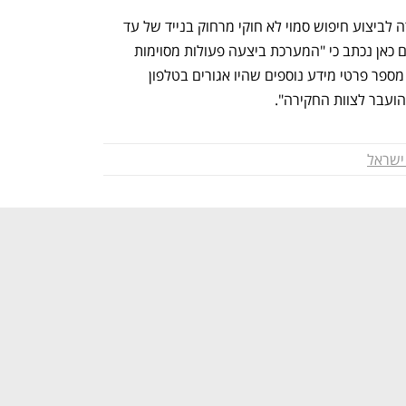
על צו האזנת הסתר, ששימש את המשטרה לביצוע חיפוש סמוי לא חוקי מרחוק בנייד של עד 
התביעה גמבר, חתם השופט חגי ברנר. גם כאן נכתב כי "המערכת ביצעה פעולות מסוימות 
הכוללות – נוסף להאזנת סתר – גם קבלת מספר פרטי מידע נוספים שהיו אגורים בטלפון 
 הועבר לצוות החקירה".
שראל
נפתח בכרטיסייה חדשה
נפתח בכרטיסייה חדשה