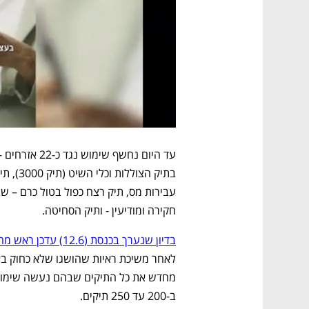
חקירה ומודיעין - ותיק הסחיטה. 
בדיון שנערך בכנסת (12.6) עדכן ראש מחלקת הסייבר בפרקליטות, עו"ד חיים ויסמונסקי,
ב-200 עד 250 תיקים. 