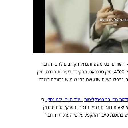
עד היום נחשף שימוש נגד כ-22 אזרחים – חשודים, בני משפחתם או מקורבים להם. מדובר 
בתיק הצוללות וכלי השיט (תיק 3000), תיק 4000, תיק טלגראס, החקירה בעיריית חדרה, תיק 
עבירות מס, תיק רצח כפול בטול כרם – שבו נפסלו ראיות שנעשה בהן שימוש ברוגלה לצורכי 
 כי 
לאחר משיכת ראיות שהושגו שלא כחוק באמצעות רוגלות בתיק הרצח, הפרקליטות תבדוק 
מחדש את כל התיקים שבהם נעשה שימוש בתוכנת סייבר התקפי. על פי הערכות, מדובר 