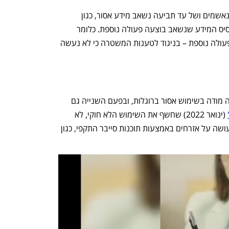
מהפרפרזות עולה כי מהניידים של אחד הנאשמים ושל עד תביעה נשאב מידע אסור, כגון 
פתקים. עוד עולה כי באחד המקרים על בסיס המידע שנשאב בוצעה פעולה נוספת. כלומר 
במידע שנשאב נעשה שימוש כדי לבצע פעולה נוספת – בניגוד לטענות המשטרה כי לא נעשה 
כאמור מדובר בתיק השביעי שבו המשטרה מודה בשימוש אסור ברוגלות, ובפעם השנייה גם 
 (ינואר 2022) שחשף את השימוש הלא חוקי, לא 
מפוקח ולא מבוקר שיחידת סיגינט-סייבר עושה על אזרחים באמצעות תוכנות סייבר התקפי, כגון 