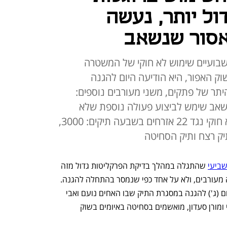
ול יותר, נעשה
אסור שנשאב
בועיים שימוש לא חוקי של המשטרה
ק האפור, היא הודיעה היום להגנה
היתר של פתקים, משני מעורבים נוספים:
שאב שימש לביצוע פעולה נוספת שלא
פורטה. עד היום התגלה שימוש לא חוקי נגד 22 אזרחים בשבעה תיקים: 3000,
שביעי
 שהתגלה במהלך בדיקת הפרקליטות גדול מזה 
שהמשטרה דיווחה עליו ועומד על שלושה מעורבים, ולא על אחד כפי שנמסר בהתחלה להגנה. 
כך עולה מעוד שתי פרפרזות שהועברו היום (ג') להגנה במסגרת התיק שבו האחים נועם ואבי 
כחלון, המיוצגים על ידי עוה"ד רענן עמוסי ומורן סעדון, מואשמים בסחיטה באיומים בשוק 