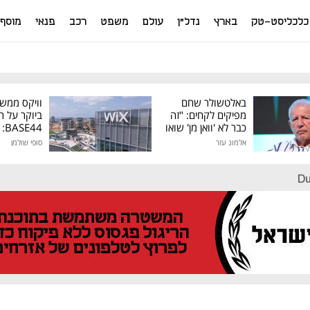
כלכליסט-טק
בארץ
נדל"ן
עולם
משפט
רכב
פנאי
מוסף
באלטשולר שחם
וויקס ממש
מפיקים לקחים: "זה
ביוקר על ר
כבר לא 'וואן מן' שואו
44
של גילעד"
אלמוג עזר
סופי שולמן
מיליון דולר
Du