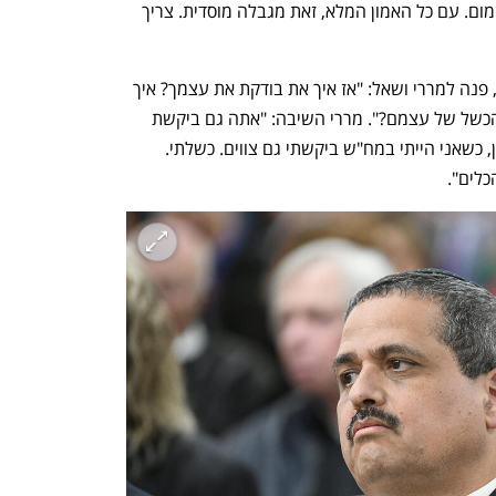
ענף במתח גבוה
מדברים כלכלה, עסקים ומה שב
לאישור). עשית במגבלות שלך את המקסימום. עם כל האמון המלא, זאת מגבלה מוסדית. צריך 
ח"כ משה סעדה, לשעבר סגן ראש מח"ש, פנה למררי ושאל: "אז איך את בודקת את עצמך? איך 
המשטרה והפרקליטות יכולים לבדוק את הכשל של עצמם?". מררי השיבה: "אתה גם ביקשת 
צווים כשהיית במח"ש". סעדה השיב: "נכון, כשאני הייתי במח"ש ביקשתי גם צווים. כשלתי. 
לים". 