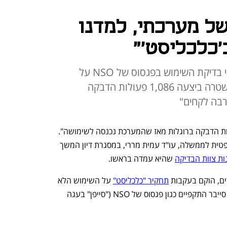
של מערכתי, למדנו
'כלכליסט'"
ועדת חוקה דנה היום שוב בממצאי בדיקת השימוש בפגסוס של NSO על
אזרחים. המשנה ליועמ"שית: "המשטרה ביצעה 1,086 פעולות הדבקה
רבה לקחים"
"המשטרה ביצעה 1,086 הדבקות וניסיונות הדבקה ברוגלות מאז שהמערכת נכנסה לשימושה". 
כך אמרה היום (ב') המשנה ליועצת המשפטית לממשלה, עו"ד עמית מררי, במסגרת דיון המשך 
ת צוות הבדיקה
 שהיא עמדה בראשו.
תחקיר "כלכליסט"
 על השימוש הלא 
חוקי שעשתה המשטרה על אזרחים בכלי סייבר התקפיים כגון פגסוס של NSO ("סייפן" בעגה 