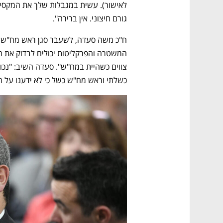
CTech – the
הבית של ההייטק הישראלי
גורם חיצוני. אין ברירה".
כשלתי וראש מח"ש כשל כי לא ידענו על הכ