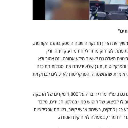
חים"
בתחילת הדיון ח"כ טלי גוטליב ביקשה להמשיך את הדיון מהנקודה שבה הופסק בפעם הקודמת. 
"נעשה סדר. אנחנו בדיון פה על צווי האזנת סתר. לפי חוק מותר לקחת מידע קדימה. ורק 
קדימה. היום אנחנו יודעים שעשו שימוש בצווים האלה גם לשאוב מידע אחורה. וזה אסור ולא 
חוקי. אמרתם פה (פנתה לנציגי המשטרה והפרקליטות, ת.ג) שלא ידעתם את 'סגולות התוכנה' 
כשהיא הופעלה. כלומר מה היא עושה. אני אומרת שהמשטרה והפרקליטות לא יכולים לבדוק את 
ח"כ משה סעדה הוסיף כי בדיון החסוי, שבו נכח, עו"ד מררי דיברה על 1,800 מקרים של הדבקה 
וניסיונות הדבקה, שככל שהם צלחו הם הובילו לביצוע של חיפוש סמוי בטלפון הניידים, מלבד 
פעולה של האזנת סתר. כלומר שאיבת מידע כגון פתקים, רשימת אנשי קשר, רשימת אפליקציות 
 דו"ח מררי, בפעולה לא חוקית ואסורה. 