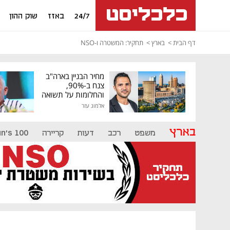
24/7
באזז
שוק ההון
דף הבית
בארץ
תחקיר: המשטרה ו-NSO
מחיר הבניין בארה"ב
צנח ב-90%,
והחלומות על תשואה
גבוהה התנפצו
אלמוג עזר
בארץ
משפט
רכב
דעות
קריירה
n's 100