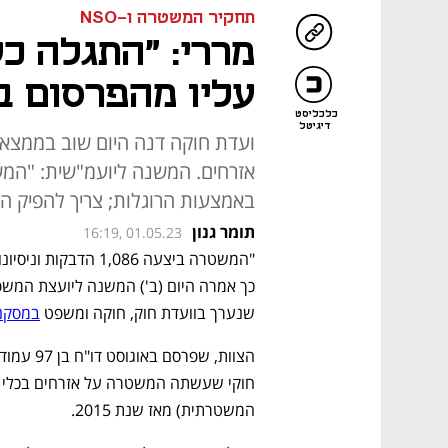
תחקיר המשטרה ו-NSO
מררי: "התגלה כ
עליו מהפרסום ב
כלכליסט
דיגיטל
באמצעות הרוגלות; צריך להפיק ה
תומר גנון
16:19, 01.05.23
שנערך בוועדת חוק, חוקה ומשפט 
במסקנו
הצוות, שפרסם באוגוסט דו"ח בן 97 עמודים, הוקם בעקבות 
המשטרתית) מאז שנת 2015.