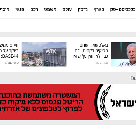
כלכליסט-טק
בארץ
נדל"ן
עולם
משפט
רכב
פנאי
מוסף
באלטשולר שחם
וויקס ממש
מפיקים לקחים: "זה
ביוקר על ר
כבר לא 'וואן מן' שואו
44
של גילעד"
אלמוג עזר
סופי שולמן
מיליון דולר
Du