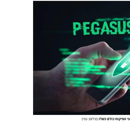
(צילום: גטי)