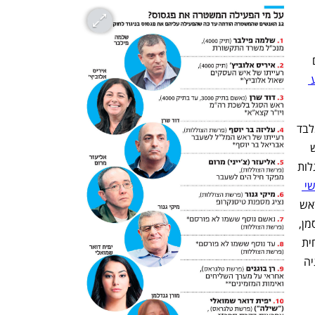
לאחרונה ועדת משנה שבה קיבלו הח"כים 
עשוי היה לפגוע 
החלק השני כלל דיון פתוח שאליו הגיעו מלבד 
אנשי המשטרה (בהם תנ"צ אלי גזית, ראש 
חטיבת הסיגינט-סייבר שבו מופעלות הרוגלות 
אנשי 
 (עו"ד חיים ויסמונסקי, ראש 
מחלקת הסייבר בפרקליטות, ועו"ד גבי פיסמן, 
ראש אשכול חקיקה) ונציגי החברה האזרחית 
– משפטנים, חוקרי פרטיות, אנשי טכנולוגיה 