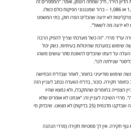
לאחר ויכוח בוועדה על המספרים, עצר את הדיון היו"ר, ח"כ שמחה רוטמן, ואמר: "המספרים זה 
כבר לא הוויכוח, זה לא משנה אם היו 1,800 או 1,086 – ברור שמנגנוני הפיקוח כולם כשלו. 
הדו"ח קבע שהיה כשל כזה. נקודה. אם הפרקליטות לא ידעה שהכלים הפרו חוק, בתי המשפט 
 לא ידעה מה לשאול".
"הכשל התגלה, צריך להפיק לקחים", אישרה עו"ד מררי. "זה כשל מערכתי וצריך להפיק הרבה 
לקחים. אף אחד לא העלה על דעתו שנעשה שימוש במערכת שהיכולות בעיתיות. נשק יכול 
לירות לכל מיני כיוניים. אף אחד אצלנו לא העלה על דעתו שהכלים להאזנת סתר עושים משהו 
יסט" שגילתה לנו".
עו"ד מררי נשאלה על ידי הח"כים האם נעשה שימוש מודיעיני בחומר, לאחר שבדו"ח הכחישה 
נפתח בכרטיסייה חדשה
נפתח בכרטיסייה חדשה
המשטרה שנעשה שימוש בחומר שנשאב כחומר חקירה. כזכור, בדו"ח הוועדה נכתב לעניין הזה 
כי: "הצוות לא הגיע לממצאים ברורים בעניין הצפייה בחומרים שהתקבלו, ולא נמצא שהיו 
נהלים שהתייחסו באופן מפורש לעניין הזה". מררי השיבה לעניין זה: "אנחנו לא אומרים שלא 
הייתה זליגה של מידע. אנחנו אומרים שמה שבדקנו מדגמית (25 בדיקות) לא מצאנו. שיבדוק מי 
היו"ר רוטמן אמר לעניין זה: "עמית, את לא גוף חקירה. אין לך סמכויות חקירה (מררי הנהנה 