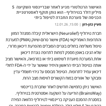
האישור הרגולטורי מגיע לאחר שבריינסווי השקיעה 5
מיליון דולר בנוירוליף - הוא נותן תוקף לאסטרטגיית
הכניסה של מערכת החברה לטיפול ביתי
מעיין כהן-רוזן
|
15:00, 12.01.26
חברת נוירוליף (Neurolief) הישראלית קיבלה ממנהל המזון 
והתרופות האמריקאי (FDA) אישור טרום-שיווק (PMA) למערכת 
טיפול משלימה בחולים בוגרים הסובלים מהפרעת דיכאון מז'ורי, 
שלא הגיבו באופן מספק לפחות לתרופה נוגדת דיכאון 
אחת.המערכת מיועדת לשימוש ביתי או במרפאה, והאישור מציב 
אותה כטיפול הביתי הראשון והיחיד שאושר על ידי ה-FDA לחולי 
דיכאון עמיד לתרופות. הטיפול מבוסס על גירוי חשמלי עדין 
ומבוקר של אזורים במוח הקשורים לוויסות מצב הרוח.
האישור ניתן כחמישה חודשים לאחר שחברת בריינסווי 
(BrainsWay) הודיעה על השקעה אסטרטגית בנוירוליף. 
במסגרת ההסכם העניקה בריינסוויי לנוירוליף הלוואה המירה 
בהיקף של 5 מיליון דולר, הכוללת אופציה לרכישת החברה, וכן 