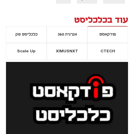
עוד בכלכליסט
פודקאסט
אנרגיה 360
כלכליסט טק
Scale Up
XIMUSNXT
CTECH
יסייה חדשה
נפתח בכרטיסייה חדשה