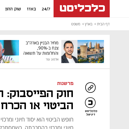
24/7
באזז
שוק ההון
דף הבית
בארץ
משפט
מחיר הבניין בארה"ב
צנח ב-90%,
והחלומות על תשואה
גבוהה התנפצו
אלמוג עזר
פרשנות
חוק הפייסבוק: 
הביטוי או הכרח
כלכליסט
דיגיטל
חופש הביטוי הוא יסוד חיוני ומרכזי
חיוני ומרכזי בהחרבתה. כשמסתכל