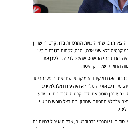
כאשר נחקק חוק יסוד: כבוד האדם וחירותו הוצאו ממנו שתי הזכויות המרכזיות בדמוקרטיה: שוויון 
וחופש הביטוי. קמה צעקה: איך תשרוד הדמוקרטיה ללא שני אלה. והנה, לפחות בגזרת חופש 
הביטוי, לא נפלה שערה ממחלפותיו. וזה היה בזכות בתי המשפט שהשכילו להגן ולעגן את 
וה החוקתי של חוק היסוד. 
נפתח בכרטיסייה חדשה
נפתח בכרטיסייה חדשה
חשיבותו של חופש הביטוי ידועה להגשמת כבוד האדם ולקיום הדמוקרטי. עם זאת, חופש הביטוי 
משמש גם את מחריבי החברה והדמוקרטיה. מי יודע, אולי היטלר לא היה פורח אלמלא ידע 
לנצל עד תום את חירויות הביטוי וההפגנה שבעזרתן מוטט את הדמוקרטיה הגרמנית. מי יודע, 
אולי ראש הממשלה יצחק רבין לא היה  נרצח אלמלא ההסתה שהתקיימה בצל חופש הביטוי 
יטי.
ענף במתח גבוה
מדברים כלכלה, עסקים ומה שב
השורה התחתונה היא שחופש הביטוי הוא יסוד חיוני ומרכזי בדמוקרטיה, אבל הוא יכול להיות גם 