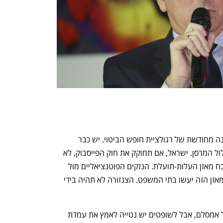
הטראפיק ברשתות החברתיות מחייב בחינה מחודשת של רגולציית חופש הביטוי. יש כבר 
מדינות דמוקרטיות בעולם שעלו על המסלול המרסן. ישראל, אם תחוקק את חוק הפייסבוק, לא 
תהיה הראשונה. הרגולציה מתבקשת לנוכח מאזן העלות-תועלת. הנזקים הפוטנציאליים מול 
חופש הביטוי שיוגבל. וסער מציע שאת המאזן הזה יעשו בתי המשפט. הצנזורה לא תהיה בידי 
נכון, מותר לחשוד בשופטים. לא בדרכו של אמסלם, אבל לשופטים יש נטייה לאמץ את עמדת 