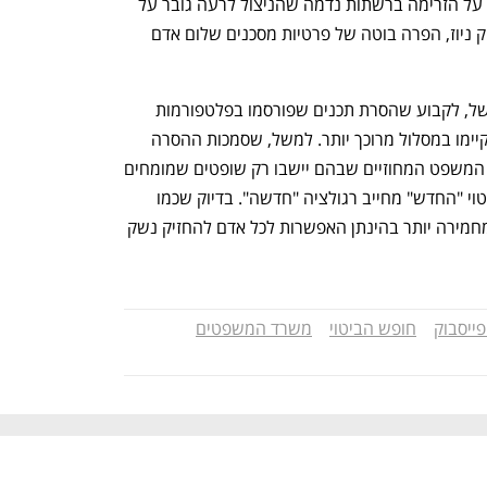
יסוד חיוני ומרכזי בהחרבתה. כשמסתכלים על הזרימה ברשתות נדמה שהניצול לרעה גובר על 
השימוש המועיל. פרסום רעיל, הסתה, פייק ניוז, הפרה בוטה של פרטיות מסכנים שלום אדם 
כמובן שאת הצעת החוק אפשר לרכך. למשל, לקבוע שהסרת תכנים שפורסמו בפלטפורמות 
רשמיות ומוכרות (וואלה, גלי צה"ל וכו') יתקיימו במסלול מרוכך יותר. למשל, שסמכות ההסרה 
תינתן רק למחלקה מנהלית-ייעודית בבתי המשפט המחוזיים שבהם יישבו רק שופטים שמומחים 
במשפט חוקתי. אבל אין ספק שחופש הביטוי "החדש" מחייב רגולציה "חדשה". בדיוק שכמו 
החופש להחזיק נשק חם מחייב רגולציה מחמירה יותר בהינתן האפשרות לכל אדם להחזיק נשק 
ייסבוק
חופש הביטוי
משרד המשפטים