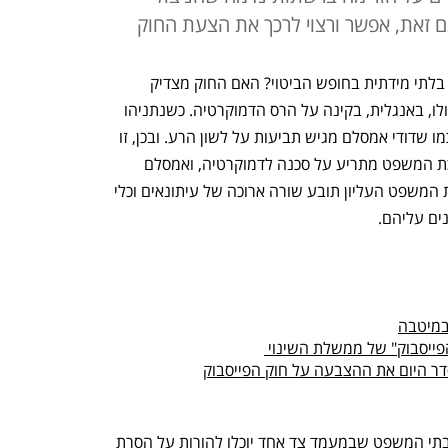
ם זאת, אפשר ורצוי לרכך את הצעת החוק
 היא התנקשות בלתי מידתית בחופש הביטוי? האם החוק מצדיק 
התייצבות לצדו של בנימין נתניהו שנתן קולו, באנגלית, בקינה על הרס הדמוקרטיה. כשנתניהו 
מתריע על פגיעה בדמוקרטיה זה נשמע כמו שדודי אמסלם מגיש תביעות על לשון הרע. ובכן, זו 
המציאות. נתניהו שמנסה למוטט א מערכת המשפט מתריע על סכנה לדמוקרטיה, ואמסלם 
שהוציא לשון הרע מהדהדת על שופט בית המשפט העליון תובע שורה ארוכה של עיתונאים וכלי 
נים עליהם.
במיטבה
פייסבוק" של ממשלת השינוי 
סדר היום את ההצבעה על חוק הפייסבוק
חוק הפייסבוק מקנה כוחות צנזוריאליים לבתי המשפט שבמעמד צד אחד יוכלו להורות על הסרת 