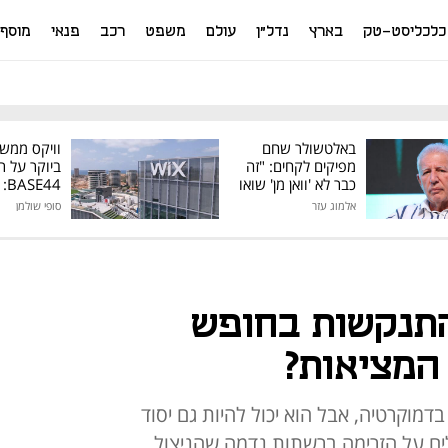
כלכליסט-טק
בארץ
נדל"ן
עולם
משפט
רכב
פנאי
מוסף
באלטשולר שחם
וויקס ממש
מפיקים לקחים: "זה
ביוקר על ר
כבר לא 'וואן מן' שואו
44
של גילעד"
אלמוג עזר
סופי שולמן
מיליון דולר
התנקשות בחופש
 המציאות?
 בדמוקרטיה, אבל הוא יכול להיות גם יסוד
ים על הזרימה ברשתות נדמה שהניצול