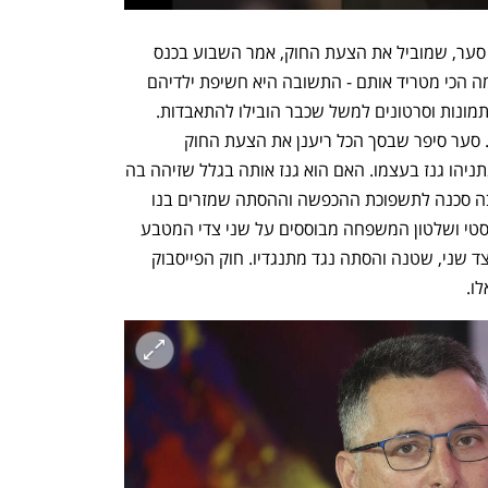
אבל, יש גם צד שני. שר המשפטים גדעון סער, שמוביל את הצעת החוק, אמר השבוע בכנס 
באוניברסיטת רייכמן שאם תשאלו הורים מה הכי מטריד אותם - התשובה היא חשיפת ילדיהם 
לתכנים פוגעניים ברשת. שיימינג, הפצת תמונות וסרטונים למשל שכבר הובילו להתאבדות. 
וכמובן סכנות הפייק ניוז וההסתה הרעילה. סער סיפר שבסך הכל ריענן את הצעת החוק 
שגובשה בזמן ממשלת נתניהו, הצעה שנתניהו גנז בעצמו. האם הוא גנז אותה בגלל שזיהה בה 
לפתע את הסכנה לדמוקרטיה או שזיהה בה סכנה לתשפוכת ההכפשה וההסתה שמזרים בנו 
יאיר לרחבי הרשת. תיחזוק הנרטיב הביביסטי ושלטון המשפחה מבוססים על שני צדי המטבע 
הזו: מצד אחד, פולחן האישיות למנהיג ומצד שני, שטנה והסתה נגד מתנגדיו. חוק הפייסבוק 
ו.