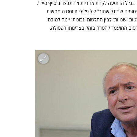
המדינה. במיוחד במעמד צד אחד, במיוחד בגלל הרתיעה לקחת אחריות ולהתבצר ב'סייף סייד'. 
אבל, מצד שני שופטים מסוגלים לזהות פרסומים ש"דגל שחור" של פליליות וסכנה ממשית 
מרחף עליהם. יש להניח שהמאזן בין החלטות 'שגויות' לבין החלטות 'נכונות' ייטה לטובת 
רסום המועמד להסרה בוהק בצרימתו הפסולה.