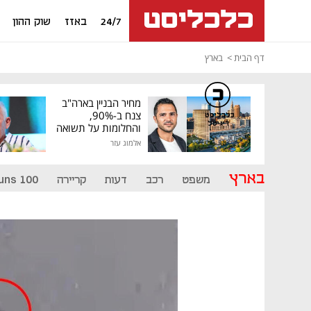
24/7
באזז
שוק ההון
דף הבית
בארץ
מחיר הבניין בארה"ב
צנח ב-90%,
כלכליסט
דיגיטל
והחלומות על תשואה
גבוהה התנפצו
אלמוג עזר
בארץ
משפט
רכב
דעות
קריירה
uns 100