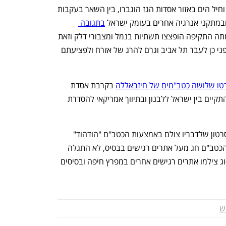
בשבוע האחרון הפטרולים של חיל האוויר וחיל הים באזור אסדות הגז הוגברו, בין השאר בעקבות 
 ובמתקני אנרגיה אחרים בעומק ישראל 
בתגובה 
 בשבת שעברה. באותה התקיפה הופצצו תשתיות בנמל ומצבורי דלק וזאת 
כיממה לפני כן לעבר תל אביב וגרם להרג של אזרח ולפציעתם 
יירטו שלושה כטב"מים של חיזבאללה
 בקרבת אסדת 
"כריש". הרקע לשיגורם אז היה המו"מ שהתקיים בין ישראל ללבנון ובתיווך אמריקאי להסדרת 
באמצע השבוע שעבר חיזבאללה פרסם סרטון שלדבריו צולם באמצעות הכטב"ם "הודהוד" 
(דוכיפת) מעל בסיס חיל האוויר רמת דוד. הכטב"ם חג מעל אתרים רגישים בבסיס, לא התגלה 
ולא יורט. עוד לפני כן, כטב"מים מאותו הסוג צילמו אתרים רגישים אחרים במפרץ חיפה ובסיסים 
ש