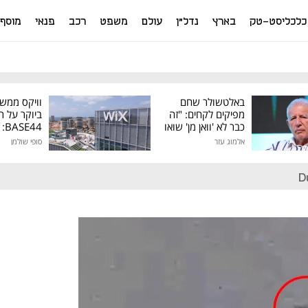
כלכליסט-טק
בארץ
נדל"ן
עולם
משפט
רכב
פנאי
מוסף
באלטשולר שחם
וויקס ממש
מפיקים לקחים: "זה
ביוקר על ר
כבר לא 'וואן מן' שואו
44
של גילעד"
אלמוג עזר
סופי שולמן
מיליון דולר
D