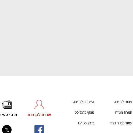
h – the gateway to Tech
You're NXT
פוטו כלכליסט
ועידות כלכליסט
המרת מט"ח
מוסף כלכליסט
שרות לקוחות
מינוי לעית
עמוד מט"ח כללי
כלכליסט TV