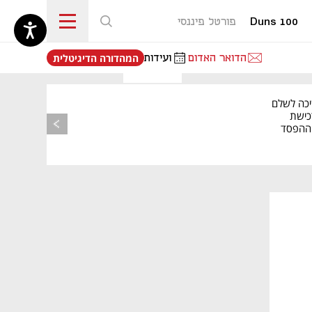
Duns 100
פורטל פיננסי
נפתח בכרטיסייה חדשה
הדואר האדום
ועידות
המהדורה הדיגיטלית
יכה לשלם
כישת
BASE: ההפסד
הרבעוני זינק ל-76