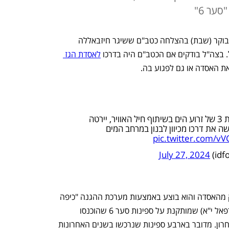
ער 6"
ספינת טילים סער 6 של חיל הים יירטה הבוקר (שבת) בהצלחה כטב"ם ששיגר חיזבאללה 
 בצה"ל בודקים אם הכטב"ם היה בדרכו 
לאסדת הגז 
ת האסדה או גם לפגוע בה. 
לפני זמן קצר ספינת טילים משייטת 3 של זרוע הים בשיתוף חיל האוויר, יירטה
 את דרכו מכיוון לבנון במרחב המים
pic.twitter.com/
July 27, 2024
יירוט הכטב"ם של חזבאללה נעשה הרחק מהאסדה והוא בוצע באמצעות מערכת ההגנה "כיפה 
ימית" (הגרסה הימית של כיפת ברזל של רפאל י"א) שמותקנת על ספינות סער 6 שהוכנסו 
להפעלה מבצעית בחיל הים בדצמבר האחרון. מדובר בארבע ספינות שנרכשו בשנים האחרונות 