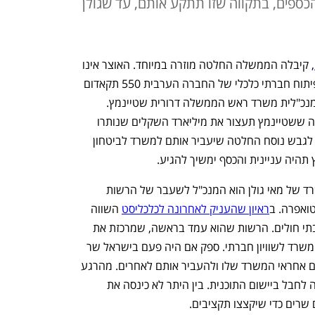
כספים, בתקווה שזו תתקע אותם, עד שגולן
, קיבלה הממשלה החלטה מוזרה במיוחד. האוצר אינו 
רשאי עוד להעביר תקציבים מהתוכנית לפיתוח חברתי כלכלי של החברה הערבית 550 תקאדום 
, מנכ"לית משרד ראש הממשלה דרורית שטיינמץ. 
עכשיו השרה לשוויון חברתי מאי גולן תקווה ששטיינמץ תעצור את מיליארד השקלים שנותרו 
בתוכנית בתקציב השנה עד שהיא תצליח לגבש נוסח החלטה שיעביר אותם למשרד לביטחון 
תהיה עניינית והכסף ימשיך להגיע.
מי שהיה עד לא מכבר הפקיד הבכיר במשרד של מאי גולן הוא המנכ"ל לשעבר של הרשות 
ואפרה. ב
ראיון שהעניק לאחרונה לכלכליסט
 השווה 
טואפרה את גולן לשר בריאות שמתנגד לבתי חולים. הרשות שהוא עמד בראשה, שמרכזת את 
תוכנית הפיתוח, היא עיקר הפעילות של המשרד לשוויון חברתי. ספק אם היה פעם בישראל שר 
שכל כך נאבק להיפטר מתקציבים שעליהם אחראי המשרד שלו ולהעביר אותם לאחרים. מהרגע 
שהגיעה למשרד היא עשתה כל שביכולתה לחבל ביישום התוכנית. בין היתר לא כינסה את 
שרים כדי שיקצצו תקציבים.