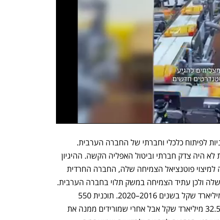
נפתח בכרטיסייה חדשה
נפתח בכרטיסייה חדשה
מ־2016 הובילו ממשלות ישראל שתי תוכניות לפיתוח כלכלי וחברתי של החברה הערבית. 
למרבה הצער הרציונל שמאחורי התוכניות לא היה צדק חברתי וביטול האפליה הקשה. ההיגיון 
היה שהחברה היהודית הלא חרדית קרובה למיצוי פוטנציאל הצמיחה שלה, החברה החרדית 
עושה הכל כדי לא לממש את הפוטנציאל שלה ולכן עתיד הצמיחה במשק תלוי בחברה הערבית. 
התוכנית הראשונה 922 הזרימה כ־13.5 מיליארד שקל בשנים 2016–2020. תוכנית 550 
תקאדום שהנהיגה ממשלת השינוי כללה 32.5 מיליארד שקל אבל אחרי שמורידים ממנה את 