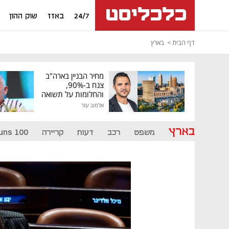
24/7
באזז
שוק ההון
דף הבית
בארץ
מחיר הבניין בארה"ב
צנח ב-90%,
והחלומות על תשואה
גבוהה התנפצו
אלמוג עזר
בארץ
משפט
רכב
דעות
קריירה
uns 100