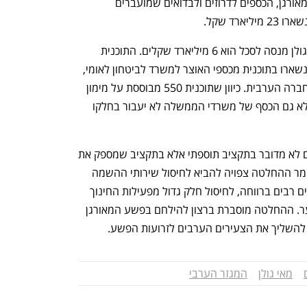
ענף במתח גבוה
מדברים כלכלה, עסקים ומה שב
הכסף שהוקצה מראש למלחמה בפשע המאורגן, הכספים לדרוזים ולבדואים שמועברים 
רד שקל.
17 מיליארד שקל כבר יצאו והסכום שמאי גולן מנסה לסכל הוא 6 מיליארד שקלים. התוכנית 
שלה היא להעביר 2.6 מיליארד שקלים שנשארו בתוכנית מכספי האוצר למשרד לביטחון לאומי, 
כביכול למטרות לוחמה בפשע המאורגן בחברה הערבית. כיוון שתוכנית 550 מבוססת על מימון 
תואם, אם נשלל כל הכסף של האוצר ממילא גם הכסף של משרדי הממשלה לא יעבור בחלקו 
המצב חמור במיוחד מכיוון שבמקרים רבים לא מדובר בתקציב תוספתי אלא בתקציב שמספק את 
השירותים הבסיסיים לחברה הערבית. כלומר ההחלטה צפויה להביא לחיסול שירותי ההשמה 
המקצועית, לפיטורים של עובדים סוציאליים רבים ברווחה, לחיסול חלק גדול מפעילות החינוך 
המשלים – חוגים, כולל ספורט ותנועת נוער. ההחלטה מוסברת ברצון להילחם בפשע המאורגן 
להשליך את הצעירים הערבים לזרועות הפשע.
מאי גולן
המגזר הערבי