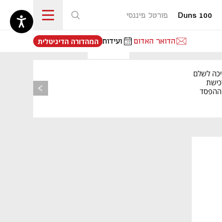
Duns 100
פורטל פיננסי
נפתח בכרטיסייה חדשה
הדואר האדום
ועידות
המהדורה הדיגיטלית
יכה לשלם
כישת
BASE: ההפסד
הרבעוני זינק ל-76