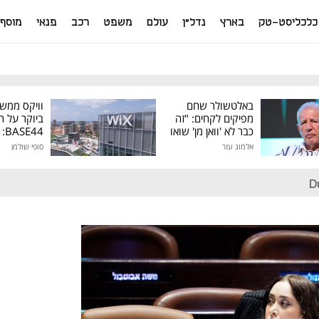
כלכליסט-טק
בארץ
נדל"ן
עולם
משפט
רכב
פנאי
מוסף
באלטשולר שחם
וויקס ממש
מפיקים לקחים: "זה
ביוקר על ר
כבר לא 'וואן מן' שואו
44
של גילעד"
אלמוג עזר
סופי שולמן
מיליון דולר
D