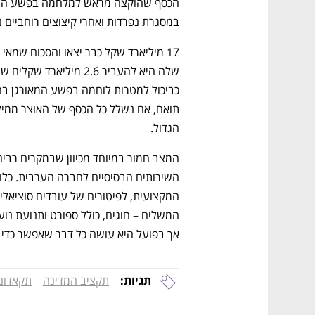
CTech – the
הבית של ההייטק הישראלי
במסגרת נפרדות ואחרי קיצוצים רוחביים נשארו 23 מיליא
הגדול. 
אך בפועל היא עושה כל דבר שאפשר כדי 
תגיות:
תקציב המדינה
תקאדום