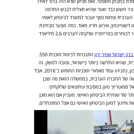
של הממשלה עם הצעת החלטה שלא עומדת במבחן משפטי. זאת מכיוון שלא היה ברור לאילו 
מטרות בדיוק היא מייעדת את הכסף. התעורר חשש כבד שעד שהיא תצליח לגבש החלטה 
יוציאו חס וחלילה עוד כסף לטובת החברה הערבית ופחות כסף יעבור למשרד לביטחון לאומי. 
הפשרה שנמצאה היתה הענקת זכות הווטו לשטיינמץ, אירוע חריג מאוד. כמה מצער מבחינת 
גולן שלפחות בשלב זה היא לא יכולה לספר לבוחרים בפריימריז שלקחה לערבים 2.6 מיליארד 
בנק ישראל אמיר ירון
 התנגדות לביטול תוכנית 550. 
ירון הסביר שהתוכנית טובה לחברה הערבית, שהיא החלשה ביותר בישראל, וטובה למשק. זה 
לא גרם לרה"מ בנימין נתניהו להתערב. נכון, נתניהו עמד מאחורי תוכניות החומש ב־2016. אבל 
עם כל הכבוד לעתיד המשק ולאפליה הקשה של החברה הערבית, בממשלה הזאת מה שבן 
גביר רוצה בן גביר מקבל. שר האוצר בצלאל סמוטריץ' טען במסיבת עיתונאים שלוקחים 
ממטרות פחות חיוניות למטרה החשובה יותר של שמירת הביטחון האישי. מעניין אם הוא מוכן 
אות וחינוך למען הביטחון האישי גם אצל המתנחלים. 