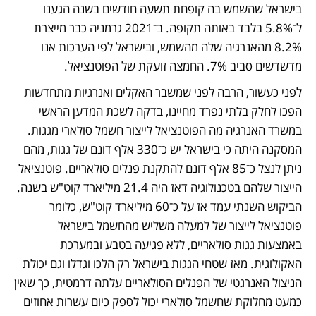
בישראל שהשמש בה קופחת תשעה חודשים בשנה הגענו 
ל־5.8% בלבד באותה תקופה. ב־2021 גרמניה כבר מייצרת 
8.2% מהאנרגיה שלה מהשמש, ובישראל לפי הערכות אנו 
מדשדשים סביב 7%. החמצה זועקת של הפוטנציאל.
לפני כעשור, הרבה לפני שמשבר האקלים ואנרגיות מתחדשות 
הפכו לחלק בלתי נפרד מחיינו, בדקה לשכת המדען הראשי 
במשרד האנרגיה מה הפוטנציאל לייצור חשמל סולארי מגגות. 
המסקנה היתה כי בישראל יש כ־330 אלף דונם של גגות, מהם 
ניתן לנצל כ־85 אלף דונם להתקנת פנלים סולאריים. פוטנציאל 
הייצור שלהם בטכנולוגיה דאז היה 21.4 מיליארד קוט"ש בשנה. 
הביקוש השנתי עמד אז על כ־60 מיליארד קוט"ש, כלומר 
פוטנציאל לייצור של למעלה משליש מהחשמל בישראל 
באמצעות גגות סולאריים, ללא פגיעה בטבע ובמערכת 
האקולוגית. מאז שטחי הגגות בישראל רק הלכו וגדלו וגם יכולת 
הניצול האנרגטי של הפנלים הסולאריים עלתה דרמטית, כך שאין 
כמעט מחלוקת שחשמל סולארי יכול לספק כיום עשרות אחוזים 