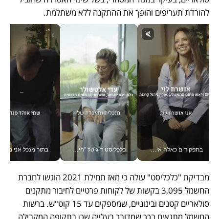
להורדת תעריפים והופך את ההתקנה ללא משתלמת.
הטלפון_v
כלכליסט דיגיטל "חינוך הוא המשימה של החיים שלי"_v
בתור מנכל אני מקבל מאות החלטות ביום, וה- Galaxy Z Fold8 Ultra עוזר לי לחתוך אותן מהר יותר_v
מבדיקת "כלכליסט" עולה כי מאז תחילת 2021 הוגשו לחברת 
החשמל 3,095 בקשות של לקוחות פרטיים לחיבור מתקנים 
סולאריים קטנים ובינוניים, שמספקים עד 15 קוט"ש. ברשות 
החשמל מתגאים בכך שמדובר בעלייה שכן בתקופה המקבילה 