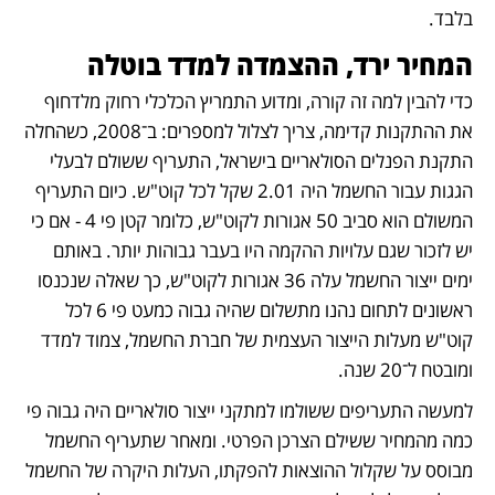
בלבד.
המחיר ירד, ההצמדה למדד בוטלה
כדי להבין למה זה קורה, ומדוע התמריץ הכלכלי רחוק מלדחוף 
את ההתקנות קדימה, צריך לצלול למספרים: ב־2008, כשהחלה 
התקנת הפנלים הסולאריים בישראל, התעריף ששולם לבעלי 
הגגות עבור החשמל היה 2.01 שקל לכל קוט"ש. כיום התעריף 
המשולם הוא סביב 50 אגורות לקוט"ש, כלומר קטן פי 4 - אם כי 
יש לזכור שגם עלויות ההקמה היו בעבר גבוהות יותר. באותם 
ימים ייצור החשמל עלה 36 אגורות לקוט"ש, כך שאלה שנכנסו 
ראשונים לתחום נהנו מתשלום שהיה גבוה כמעט פי 6 לכל 
קוט"ש מעלות הייצור העצמית של חברת החשמל, צמוד למדד 
ומובטח ל־20 שנה.
למעשה התעריפים ששולמו למתקני ייצור סולאריים היה גבוה פי 
כמה מהמחיר ששילם הצרכן הפרטי. ומאחר שתעריף החשמל 
מבוסס על שקלול ההוצאות להפקתו, העלות היקרה של החשמל 