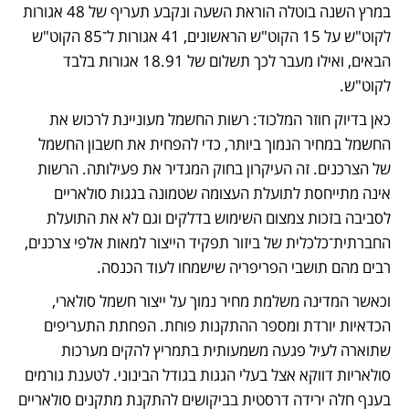
במרץ השנה בוטלה הוראת השעה ונקבע תעריף של 48 אגורות 
לקוט"ש על 15 הקוט"ש הראשונים, 41 אגורות ל־85 הקוט"ש 
הבאים, ואילו מעבר לכך תשלום של 18.91 אגורות בלבד 
לקוט"ש.
כאן בדיוק חוזר המלכוד: רשות החשמל מעוניינת לרכוש את 
החשמל במחיר הנמוך ביותר, כדי להפחית את חשבון החשמל 
של הצרכנים. זה העיקרון בחוק המגדיר את פעילותה. הרשות 
אינה מתייחסת לתועלת העצומה שטמונה בגגות סולאריים 
לסביבה בזכות צמצום השימוש בדלקים וגם לא את התועלת 
החברתית־כלכלית של ביזור תפקיד הייצור למאות אלפי צרכנים, 
רבים מהם תושבי הפריפריה שישמחו לעוד הכנסה.
וכאשר המדינה משלמת מחיר נמוך על ייצור חשמל סולארי, 
הכדאיות יורדת ומספר ההתקנות פוחת. הפחתת התעריפים 
שתוארה לעיל פגעה משמעותית בתמריץ להקים מערכות 
סולאריות דווקא אצל בעלי הגגות בגודל הבינוני. לטענת גורמים 
בענף חלה ירידה דרסטית בביקושים להתקנת מתקנים סולאריים 