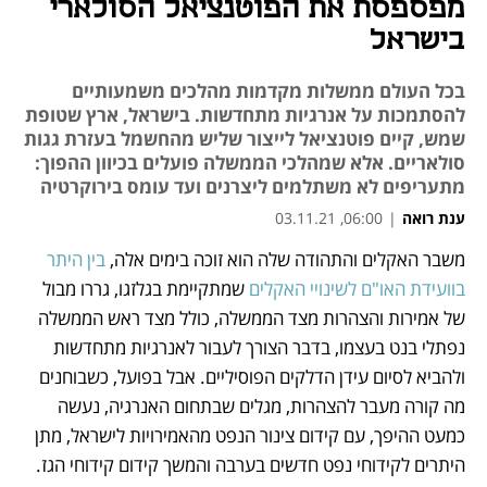
מפספסת את הפוטנציאל הסולארי
בישראל
בכל העולם ממשלות מקדמות מהלכים משמעותיים
להסתמכות על אנרגיות מתחדשות. בישראל, ארץ שטופת
שמש, קיים פוטנציאל לייצור שליש מהחשמל בעזרת גגות
סולאריים. אלא שמהלכי הממשלה פועלים בכיוון ההפוך:
מתעריפים לא משתלמים ליצרנים ועד עומס בירוקרטיה
ענת רואה
|
06:00, 03.11.21
משבר האקלים והתהודה שלה הוא זוכה בימים אלה, 
בין היתר 
נפתח בכרטיסייה חדשה
נפתח בכרטיסייה חדשה
נפתח בכרטיסייה חדשה
נפתח בכרטיסייה חדשה
בוועידת האו"ם לשינויי האקלים
 שמתקיימת בגלזגו, גררו מבול 
של אמירות והצהרות מצד הממשלה, כולל מצד ראש הממשלה 
נפתלי בנט בעצמו, בדבר הצורך לעבור לאנרגיות מתחדשות 
ולהביא לסיום עידן הדלקים הפוסיליים. אבל בפועל, כשבוחנים 
מה קורה מעבר להצהרות, מגלים שבתחום האנרגיה, נעשה 
כמעט ההיפך, עם קידום צינור הנפט מהאמירויות לישראל, מתן 
היתרים לקידוחי נפט חדשים בערבה והמשך קידום קידוחי הגז. 