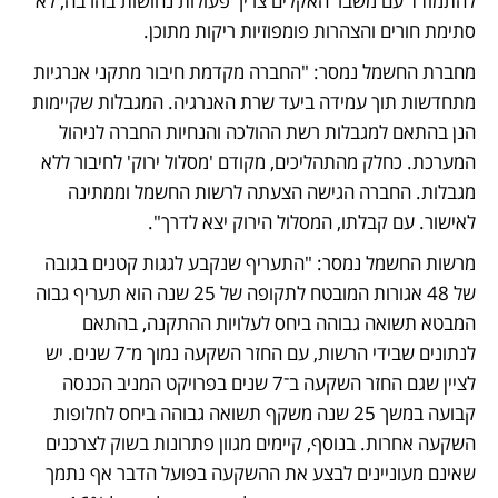
להתמודד עם משבר האקלים צריך פעולות נחושות בהרבה, לא 
סתימת חורים והצהרות פומפוזיות ריקות מתוכן.
מחברת החשמל נמסר: "החברה מקדמת חיבור מתקני אנרגיות 
מתחדשות תוך עמידה ביעד שרת האנרגיה. המגבלות שקיימות 
הנן בהתאם למגבלות רשת ההולכה והנחיות החברה לניהול 
המערכת. כחלק מהתהליכים, מקודם 'מסלול ירוק' לחיבור ללא 
מגבלות. החברה הגישה הצעתה לרשות החשמל וממתינה 
לאישור. עם קבלתו, המסלול הירוק יצא לדרך".
מרשות החשמל נמסר: "התעריף שנקבע לגגות קטנים בגובה 
של 48 אגורות המובטח לתקופה של 25 שנה הוא תעריף גבוה 
המבטא תשואה גבוהה ביחס לעלויות ההתקנה, בהתאם 
לנתונים שבידי הרשות, עם החזר השקעה נמוך מ־7 שנים. יש 
לציין שגם החזר השקעה ב־7 שנים בפרויקט המניב הכנסה 
קבועה במשך 25 שנה משקף תשואה גבוהה ביחס לחלופות 
השקעה אחרות. בנוסף, קיימים מגוון פתרונות בשוק לצרכנים 
שאינם מעוניינים לבצע את ההשקעה בפועל הדבר אף נתמך 