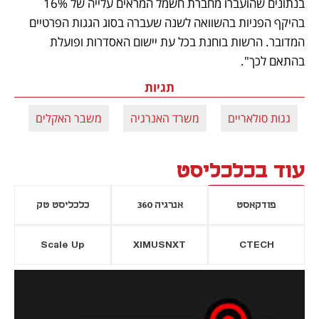
בנתונים שהועברו מחברת חשמל המראים עלייה של 16% 
בהיקף הפניות בהשוואה לשנה שעברה בסוג הגגות הפרטיים 
המדובר. הרשות בוחנת בכל עת יישום האסדרות ופועלת 
בהתאם לכך".
תגיות
גגות סולאריים
משרד האנרגיה
משבר האקלים
אנ
עוד בכלכליסט
פודקאסט
אנרגיה 360
כלכליסט טק
Scale Up
XIMUSNXT
CTECH
יסייה חדשה
נפתח בכרטיסייה חדשה