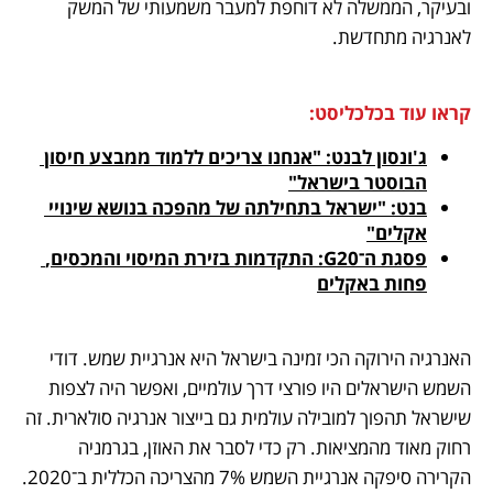
ובעיקר, הממשלה לא דוחפת למעבר משמעותי של המשק 
לאנרגיה מתחדשת.
קראו עוד בכלכליסט:
ג'ונסון לבנט: "אנחנו צריכים ללמוד ממבצע חיסון 
הבוסטר בישראל"
בנט: "ישראל בתחילתה של מהפכה בנושא שינויי 
אקלים"
פסגת ה־G20: התקדמות בזירת המיסוי והמכסים, 
פחות באקלים
האנרגיה הירוקה הכי זמינה בישראל היא אנרגיית שמש. דודי 
השמש הישראלים היו פורצי דרך עולמיים, ואפשר היה לצפות 
שישראל תהפוך למובילה עולמית גם בייצור אנרגיה סולארית. זה 
רחוק מאוד מהמציאות. רק כדי לסבר את האוזן, בגרמניה 
הקרירה סיפקה אנרגיית השמש 7% מהצריכה הכללית ב־2020. 