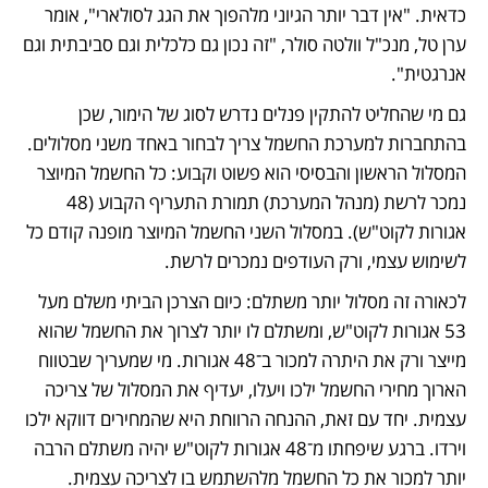
כדאית. "אין דבר יותר הגיוני מלהפוך את הגג לסולארי", אומר 
ערן טל, מנכ"ל וולטה סולר, "זה נכון גם כלכלית וגם סביבתית וגם 
אנרגטית".
גם מי שהחליט להתקין פנלים נדרש לסוג של הימור, שכן 
בהתחברות למערכת החשמל צריך לבחור באחד משני מסלולים. 
המסלול הראשון והבסיסי הוא פשוט וקבוע: כל החשמל המיוצר 
נמכר לרשת (מנהל המערכת) תמורת התעריף הקבוע (48 
אגורות לקוט"ש). במסלול השני החשמל המיוצר מופנה קודם כל 
לשימוש עצמי, ורק העודפים נמכרים לרשת.
לכאורה זה מסלול יותר משתלם: כיום הצרכן הביתי משלם מעל 
53 אגורות לקוט"ש, ומשתלם לו יותר לצרוך את החשמל שהוא 
מייצר ורק את היתרה למכור ב־48 אגורות. מי שמעריך שבטווח 
הארוך מחירי החשמל ילכו ויעלו, יעדיף את המסלול של צריכה 
עצמית. יחד עם זאת, ההנחה הרווחת היא שהמחירים דווקא ילכו 
וירדו. ברגע שיפחתו מ־48 אגורות לקוט"ש יהיה משתלם הרבה 
יותר למכור את כל החשמל מלהשתמש בו לצריכה עצמית.