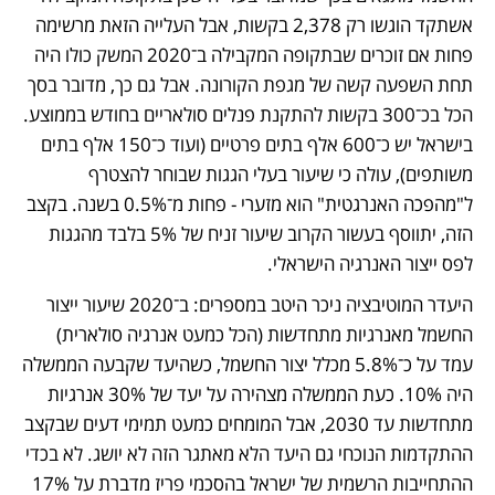
אשתקד הוגשו רק 2,378 בקשות, אבל העלייה הזאת מרשימה 
פחות אם זוכרים שבתקופה המקבילה ב־2020 המשק כולו היה 
תחת השפעה קשה של מגפת הקורונה. אבל גם כך, מדובר בסך 
הכל בכ־300 בקשות להתקנת פנלים סולאריים בחודש בממוצע. 
בישראל יש כ־600 אלף בתים פרטיים (ועוד כ־150 אלף בתים 
משותפים), עולה כי שיעור בעלי הגגות שבוחר להצטרף 
ל"מהפכה האנרגטית" הוא מזערי - פחות מ־0.5% בשנה. בקצב 
הזה, יתווסף בעשור הקרוב שיעור זניח של 5% בלבד מהגגות 
לפס ייצור האנרגיה הישראלי.
היעדר המוטיבציה ניכר היטב במספרים: ב־2020 שיעור ייצור 
החשמל מאנרגיות מתחדשות (הכל כמעט אנרגיה סולארית) 
עמד על כ־5.8% מכלל יצור החשמל, כשהיעד שקבעה הממשלה 
היה 10%. כעת הממשלה מצהירה על יעד של 30% אנרגיות 
מתחדשות עד 2030, אבל המומחים כמעט תמימי דעים שבקצב 
ההתקדמות הנוכחי גם היעד הלא מאתגר הזה לא יושג. לא בכדי 
ההתחייבות הרשמית של ישראל בהסכמי פריז מדברת על 17% 