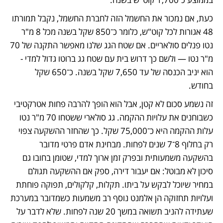
כעת, אם נמכור את החשמל הזה לחברת החשמל, נקבל תמורתו 
48 אגורות לכל קוט"ש, כלומר כ־850 שקל בשנה מכל 8 מ"ר 
נטו פנלים סולאריים. אם שטח הגג שלנו מאפשר התקנה של 70 
מ"ר נטו — ולשם כך דרוש בית עם שטח גג ברוטו גדול למדי - 
הוא יניב הכנסה של עד 7,650 שקל בשנה. כ־650 שקל 
בחודש.
זה נשמע סכום לא קטן, אבל הוא הופך להרבה פחות אטרקטיבי 
כשבוחנים את עלויות ההקמה. גג סולארי ששטחו 70 מ"ר נטו 
עלות ההקמה היא כ־75,000 שקל. כך שהחזר ההשקעה צפוי 
רק בחלוף 8־7 שנים לפחות. מבחינת אדם פרטי מדובר 
בהשקעה משמעותית ובפרק זמן ארוך למדי, שטומן בחובו גם 
סיכון לא מבוטל: אם יעבור דירה, ספק אם ההשקעה תגולם 
במחיר שיוכל לבקש על ביתו. תקלות, קלקולים, תפוקה פוחתת 
ועלויות תחזוקה הן אלמנט נוסף רב משמעות כשמדובר במערכת 
שעתידה להניב תשואה במשך 20 שנה לפחות. שלא לדבר על 