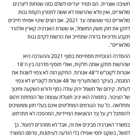
חשיבה אוצרית. הם תמיד יעדיפו לשלם כמה שפחות ליצרנים 
סולאריים, ואין פלא שהרשות לא ששה לתמרץ הקמת גגות 
סולאריים כפי שעשתה עד 2021. אם רוצים שינוי אמיתי חייבים 
לתקן את חוק משק החשמל, או ששרת האנרגיה קארין אלהרר 
תקבע מדיניות ברורה שתחייב את הרשות לקדם גגות 
סולאריים".
ההסדרה הנוכחית מסתיימת בסוף 2021 וההערכה היא 
שהרשות תתקן אותה חלקית, ואולי תוסיף מדרגה בין ה־18 
אגורות לקוט"ש ל־48 אגורות. התיקון הזה לא צפוי לשנות את 
המגמה, בעיקר כשהתעריף של 48 אגורות לקוט"ש לא צפוי 
לעלות. קידום של חשמל ירוק עולה כסף ודורש השקעה וחינוך 
של הציבור. בתמורה הוא יניב תועלת עצומה של הפחתת זיהום 
ותחלואה. כל עוד הגורמים המחליטים אינם בעלי חזון וממשיכים 
להסתכל רק על צד ההוצאות המיידיות, המהפכה לא תתרחש.
במשרד האנרגיה מבינים את זה, אבל לא ממהרים לפעול. כך 
למשל, בשקט יחסי ואפילו בלי הודעה לעיתונות, פרסם המשרד 