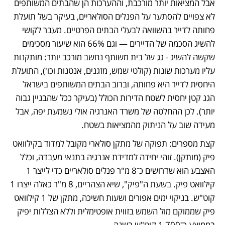
אבל המציאות יותר מורכבת, וההערכות הן שהבתים המשותפים 
לא צפויים להסתער על הפנלים הסולאריים, בעיקר בשל תועלת 
פחותה לדייר בהשוואה לבעלי הבתים הפרטיים. מעבר לקושי 
להשיג הסכמה של הדיירים — וגם 66% הוא שיעור מסכימים 
שקשה להשיג - גג של בית משותף נחשב מורכב יותר: מותקנות 
עליו מערכות שונות (קולטי שמש, מזגנים, אנטנות וכו'), התועלת 
היחסית לדייר היא פחותה, וברוב הבתים המשותפים בישראל 
הגג קטן יחסית לשטח הדירות הכולל (בעיקר ככל שהבניין גבוה 
יותר). לכן ההחלטה של משרד האנרגיה אולי נשמעת יפה, אבל 
מעידה שוב על הניתוק מהמציאות בשטח.
קצת מספרים: תפוקה של מתקן סולארי מקובל למדוד בקילוואט 
פיק (מותקן). זוהי יחידה למדידת אנרגיה בתנאי מעבדה, וכלל 
האצבע הוא שדרושים כ־8 מ"ר פנלים סולאריים כדי לייצר 1 
קילוואט פיק. בשעת ה"פיק", שיא הצהריים, 8 מ"ר כאלה ייצרו 1 
קוט"ש. בניקוי ימים אפורים ושעות חשיכה, מתקן של 1 קילוואט 
פיק שממוקם מול השמש בזווית אופטימלית וללא הצללות יפיק 
בממוצע כ־1,700 קוט"ש בשנה.