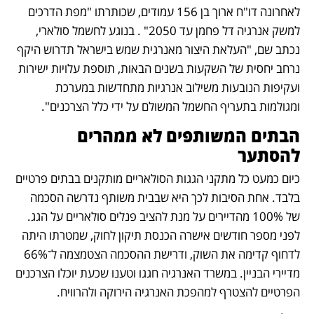
לאחרונה דו"ח ארוך בן 156 עמודים, שכותרתו "מפת הדרכים 
למשק אנרגיה דל פחמן עד 2050" . בנוגע לחשמל סולארי, 
נכתב שם, "העלאת היצור מאנרגית שמש בישראל תדרוש היקף 
נרחב יחסית של השקעות בשנים הבאות, תוספת עלויות ישירות 
ועקיפות הנובעות משילוב אנרגיות מתחדשות במערכת 
ומגולמות בתעריף החשמל המשולם על ידי כלל הצרכנים".
הבתים המשותפים לא ממהרים 
להסתער
כיום כמעט כל מתקני הגגות הסולאריים מותקנים בבתים פרטיים 
בלבד. אחת הסיבות לכך היא שבבית משותף נדרשה הסכמה 
של 100% מהדיירים על מנת להציב פנלים סולאריים על הגג. 
לפני מספר חודשים אישרה הכנסת תיקון לחוק, שמטרתו היתה 
לדחוף קדימה את השוק, ודרישת ההסכמה הצטמצמה ל־66% 
מדיירי הבניין. במשרד האנרגיה חגגו וטענו שכעת יוכלו הצרכנים 
הפרטיים להצטרף למהפכת האנרגיה הירוקה ולהרוויח.