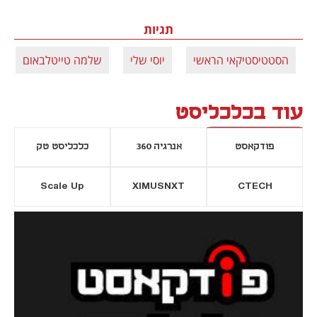
תגיות
הסטטיסטיקאי הראשי
יוסי שלי
שלמה טייטלבאום
עוד בכלכליסט
פודקאסט
אנרגיה 360
כלכליסט טק
Scale Up
XIMUSNXT
CTECH
יסייה חדשה
נפתח בכרטיסייה חדשה