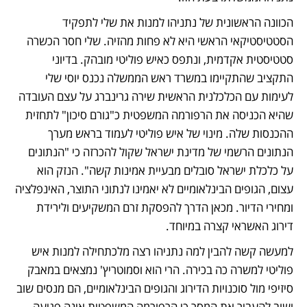
הכוונה הראשונית של נתניהו למנות את שלי לתפקיד 
הסטטיסטיקאי הראשי היא לא פחות מהזיה. שלי חסר הכשרה 
סטטיסטית אקדמית, ונתפס כאיש פוליטי מובהק. בדיוני 
התקציב שהתקיימו במשרד ראש הממשלה נכנס יוסי שלי 
לעימות עם הכלכלנית הראשית שירה גרינברג על עצם העובדה 
שהיא הכניסה את הרפורמה המשפטית כ"גורם סיכון" לתחזית 
ההכנסות שלה. מינוי של איש פוליטי לעמוד בראש מערך 
הנתונים הרשמי של מדינת ישראל שקול להכרזה כי "הנתונים 
על כלכלת ישראל סובלים מבעיית אמינות קשה". הנזק הוא 
עצום, הגופים הבינלאומיים לא יאמינו לנתוני התוצר, האינפלציה 
ומחירי הדיור. מכאן הדרך להפסקת זרם המשקיעים ולירידת 
דירוג האשראי קצרה במיוחד.
למעשה קשה להבין למה נתניהו רצה מלכתחילה למנות איש 
פוליטי למשרה כה בכירה. הרי הוא וסמוטריץ' נמצאים במאבק 
סיזיפי מול סוכנויות הדירוג והגופים הבינלאומיים, הם מנסים שוב 
ושוב להעביר את המסר כי הרפורמה המשפטית אינה פגיעה 