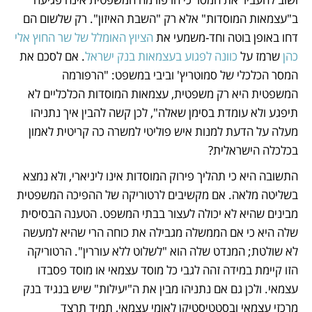
ב"עצמאות המוסדות" אלא רק "השבת האיזון". רק שלשום הם 
דחו באופן בוטה וחד-משמעי את 
הציוץ האומלל של שר החוץ אלי 
כהן 
שרמז על 
כוונה לפגוע בעצמאות בנק ישראל
. אם לסכם את 
המסר הכלכלי של סמוטריץ' וביבי במשפט: "הרפורמה 
המשפטית היא רק משפטית, עצמאות המוסדות הכלכליים לא 
תיפגע ולא עומדת בסימן שאלה", לכן קשה להבין איך נתניהו 
מעלה על הדעת למנות איש פוליטי למשרה כה קריטית לאמון 
בכלכלה הישראלית?
התשובה היא כי תהליך פירוק המוסדות אינו ליניארי, ולא נמצא 
בשליטה מלאה. אם מקשיבים לרטוריקה של ההפיכה המשפטית 
מבינים שהיא לא יכולה לעצור בבתי המשפט. הטענה הבסיסית 
שלה היא כי אם הממשלה מגבילה את כוחה הרי שהיא למעשה 
לא שולטת; המנדט שלה הוא "לשלוט ללא עוררין". הרטוריקה 
הזו קיימת במידה זהה לגבי כל מוסד עצמאי או מוסד פסבדו 
עצמאי. ולכן גם אם נתניהו מבין את ה"יעילות" שיש בנגיד בנק 
מרכזי עצמאי ובסטטיסטיקן לאומי עצמאי, תמיד תרצד 