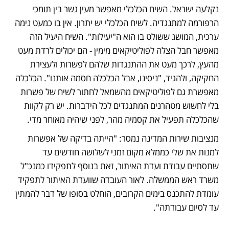
נקלעה ישראל. השיח הכלכלי מאפשר מעין גשר בין תומכי 
הרפורמה למתנגדיה. לשיח הכלכלי יש יתרון. אין בו כמעט נימה 
ערכית, המושג ששולט בו הוא ה"יעילות". השיח היעיל הזה 
מאפשר חבל הצלה לפוליטיקאים מימין - הם יכולים לרדת מעט 
מהעץ, לרכך מעט את ההתנגדות שלהם לפשרות ולעצירת 
החקיקה, ולהגיד, "ניסינו, אבל הכלכלה חסמה אותנו". הכלכלה 
מאפשרת גם לפוליטיקאים מהשמאל לחתור לשיח של פשרות 
בלי לחשוש מטהרנים המתנגדים לכל הידברות. יש רק לקוות 
שהכלכלה תפעיל את קסמיה מהר, לפני שיהיה מאוחר מדי.
מנציבות שירות המדינה נמסר: "הייתה בדיקה של אפשרות 
למנות את שלי כממלא מקום זמני לשלושה חודשים עד 
שתסתיים עבודת ועדת האיתור, זאת בנוסף לתפקידו כמנכ"ל 
משרד ראש הממשלה. לאור העובדה שוועדת האיתור לתפקיד 
עומדת להתכנס בימים הקרובים, הוחלט בסופו של דבר להמתין 
עד לסיום עבודתה".