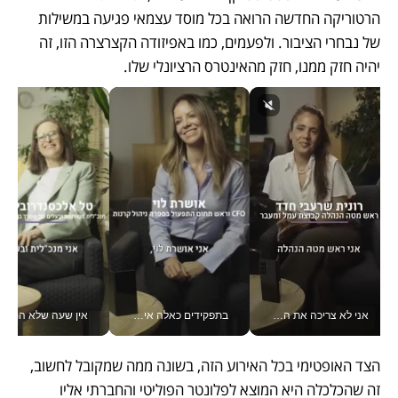
הרטוריקה החדשה הרואה בכל מוסד עצמאי פגיעה במשילות 
של נבחרי הציבור. ולפעמים, כמו באפיזודה הקצרצרה הזו, זה 
יהיה חזק ממנו, חזק מהאינטרס הרציונלי שלו. 
אני לא צריכה את המשרד: רונית שרעבי-חדד מנהלת ארגון של 30000 עובדים מכל מקום_v
בתפקידים כאלה אי אפשר לחכות: אושרת לוי מניעה השקעות ענק מהטלפון_v
אין שעה שלא התעסקתי במשבר - טל אלכסנדרוביץ’ שגב מנהלת משברים
הצד האופטימי בכל האירוע הזה, בשונה ממה שמקובל לחשוב, 
זה שהכלכלה היא המוצא לפלונטר הפוליטי והחברתי אליו 