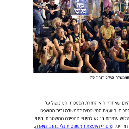
ענף במתח גבוה
מדברים כלכלה, עסקים ומה שב
 הממשלה
(
צילום: דנה קופל
)
התיקון המשפטי המתבקש בישראל של "היום שאחרי" הוא החזרת הסמכות והמונופול על 
פרשנות החוק מהממשלה לפרשנים המוסמכים: היועצת המשפטית לממשלה ובית המשפט 
העליון. על הפרק תלויות ועומדות בבג"ץ שלוש עתירות בנוגע למינויי ההפיכה המשטרית: מינוי 
 זיני, ו
פיטורי היועצת המשפטית גלי בהרב־מיארה
. 