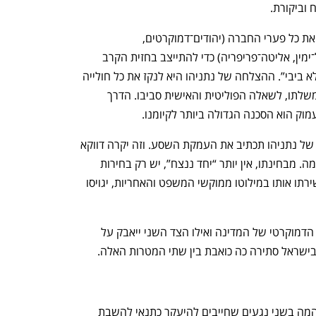
וביקורת.
השד הזה השתחרר מהבקבוק ועמס עליו את כל פערי החברה (יהודים־דמוקרטים, 
דתיים־חילוניים, אשכנזים־מזרחיים, שמאל־ימין, אליטה־פריפריה) כדי להתייצב בחזית הקרב 
הגדול שמנהל את חיינו - “ביבי” מול “רק לא ביבי”. ההצלחה של נתניהו היא לנקז את כל חולייה 
של המדינה, שלמרביתם אחראים הוא וממשלתו, לשאלה הפוליטית והאישית סביבו. הדרך 
ק הוא הסכנה הגדולה ביותר לקיומנו. 
ועכשיו הסכנה היא שהישרדותו הפוליטית של נתניהו תכתיב את העמקת השסע. וזה יקרה דווקא 
בגלל שניטל ממנו הכלי של המשך המלחמה. מבחינתו, אין יותר “יחד ננצח”, יש רק בחירות 
שהוא לבדו צריך לנצח. הרעל והשסע ששירתו אותו במילוטו ממוקשי המשפט והאחריות, יגויסו 
הבחירות שבהן ייאבק צד אחד על צביונה הדמוקרטי של המדינה ואילו הצד השני ייאבק על 
ישראל סתירה כה כואבת בין שתי המטרות האלה.
הפוליטיקה בהובלת והשראת נתניהו הזדהמה בשני נגעים שחייבים להיעקר כתנאי להשבת 