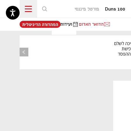
Duns 100
פורטל פיננסי
נפתח בכרטיסייה חדשה
הדואר האדום
ועידות
המהדורה הדיגיטלית
יכה לשלם
כישת
BASE: ההפסד
הרבעוני זינק ל-76