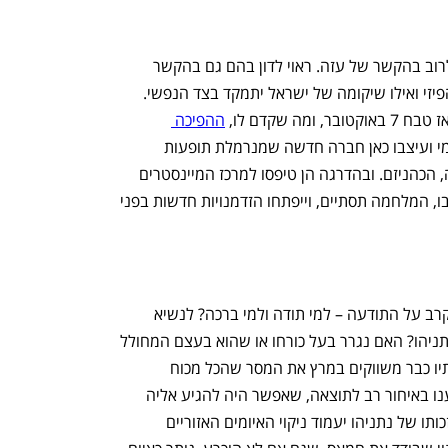
 מוזכרים לרוב בהקשר של עזה. ראוי לדון בהם גם בהקשר 
הישראלי. שיקומה של עזה יתרכז בממד הפיזי ואילו שיקומה של ישראל יתמקד בצד הנפשי. 
 שקדם לו, 
ההפיכה 
, שינו לחלוטין את הדנ"א הפנימי ועיצבו כאן חברה חדשה שמנרמלת תופעות 
שבעבר נשרכו בשוליה – השקר, ההקצנה, הכהניזם. ובהדרגה הן טיפסו למרכז המיינסטרים 
וההוויה. והן כאן, גם אחרי שהחטופים ישובו, המלחמה תסתיים, וייפתחו הזדמנויות חדשות בפני 
"היום שאחרי" שלנו ייפתח, כבר נפתח, בקרב על התודעה – למי תודה ולמי ברכה? לנשיא 
טראמפ כמובן, אבל מה חלקו של בנימין נתניהו? האם נגרר בעל כורחו או שהוא בעצם המחולל 
האמיתי של המהפך? דובריו, שריו ושופרותיו כבר משווקים במרץ את המסר שהכל מכוח 
מנהיגותו וגאונותו. מתנגדיו טוענים שהגענו באיחור רב לתוצאה, שאפשר היה להגיע אליה 
מזמן עם פחות חיילים וחטופים הרוגים. לזכותו של נתניהו יעמוד ניקוי האיומים האזוריים 