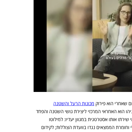
 שאחרי הוא פירוק 
מכונות הרעל והשטנה
שהתקבעו במחזור הדם והחיים שלה. נתניהו הוא האחראי המרכזי ליצירת גושי השטנה והפחד 
ההדדיים. העמקת והעצמת השסע הפנימי שירתו אותו אסטרטגית במגוון יעדיו: למילוטו 
מהאחריות לטבח; למסמוס משפטו הפלילי וחומרת הממצאים נגדו בוועדת הצוללות; לקידום 