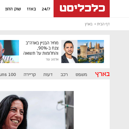
24/7
באזז
שוק ההון
דף הבית
בארץ
מחיר הבניין בארה"ב
צנח ב-90%,
והחלומות על תשואה
גבוהה התנפצו
אלמוג עזר
בארץ
משפט
רכב
דעות
קריירה
uns 100