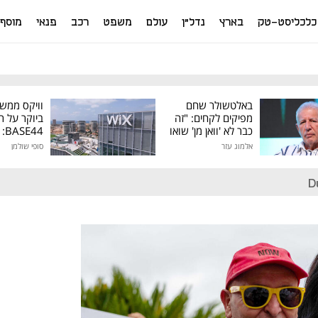
כלכליסט-טק
בארץ
נדל"ן
עולם
משפט
רכב
פנאי
מוסף
באלטשולר שחם
וויקס ממש
מפיקים לקחים: "זה
ביוקר על ר
כבר לא 'וואן מן' שואו
44
של גילעד"
אלמוג עזר
סופי שולמן
מיליון דולר
D