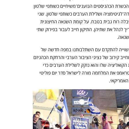
ישראל למסלול ההמראה המיוחל. האחד, הכשרת הכהניסטים הגזענים־משיחיים כשותפי שלטון 
לגיטימיים מול צדו השני של אותו מטבע: דה־לגיטימציה ושלילת הערבים כשותפי שלטון. שני 
צידי המטבע ניזונים משנאה לערבים שקיבלה רוח גבית בטבח. על קומת השנאה החיצונית 
נבנתה קומת השנאה הפנימית, ועכשיו צריך לנהל את שתיהן. התיקון חייב לעבור בפירוק שתי 
שנאה.
הבעיה הפלסטינית הוחזרה לסדר היום ועשוייה להתקדם עם השתלבותנו במפה חדשה של 
בריתות אזוריות. בינתיים, הריפוי הפנימי מחייב קירוב של נציגי הציבור הערבי והרחקת הכהניזם 
מחיינו. נתניהו נזקק לברית כדי לתחזק את הקואליציה שלו והוא נזקק לשלילת הערבים כדי 
למנוע קואליציה נגדו. הדרך שבה מסיים טראמפ את המלחמה מורה לישראל סדר יום פוליטי 
נפתח בכרטיסייה חדשה
נפתח בכרטיסייה חדשה
האמריקאי.