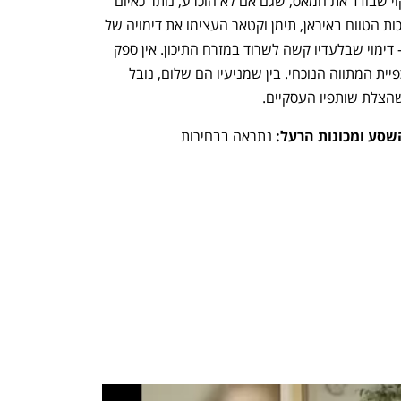
מהפרוקסים האיראניים בלבנון וסוריה. ניקוי שבודד את חמאס, שגם אם לא הוכרע, נותר כאיום 
היחיד על גבולותינו. המכות האוויריות ארוכות הטווח באיראן, תימן וקטאר העצימו את דימויה של 
ישראל כמדינה "מטורפת" ונטולת בלמים - דימוי שבלעדיו קשה לשרוד במזרח התיכון. אין ספק 
שמציאות זו שירתה את טראמפ ודחפה לכפיית המתווה הנוכחי. בין שמניעיו הם שלום, נובל 
ן שהצלת שותפיו העסקיים.
שסע ומכונות הרעל: 
נתראה בבחירות