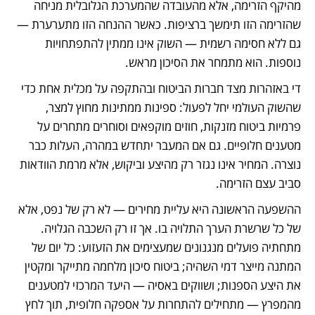
מהיקף הזרימה, אלא מהעובדה שהמערכת הגלובלית מניחה 
שהזרימה הזו תימשך ברציפות. כאשר ההנחה הזו מתערערת — 
גם ללא חסימה רשמית — השוק אינו ממתין להתפתחויות 
נוספות. הוא מתמחר את הסיכון מראש.
די באזהרות מצד חברות הביטוח ובהתקפה על מכלית אחת כדי 
שהשוק העולמי יחל לפעול: ספינות ממתינות מחוץ למצר, 
פרמיות ביטוח מזנקות, חוזים מוקפאים וסוחרים מתחרים על 
מטענים חלופיים. גם אם המעבר יתחדש במהרה, העלות כבר 
נוצרה. המחיר אינו נגזר רק מהיצע וביקוש, אלא מרמת הוודאות 
סביב עצם הזרימה. 
ההשפעה הראשונה היא עליית מחירים — לא רק של נפט, אלא 
של כל שרשרת הערך התלויה בו. אך זו רק השכבה הגלויה. 
מתחתיה פועלים מנגנונים שמעצימים את הזעזוע: כל יום של 
המתנה מייצר דמי השהיה; ביטוח סיכון מלחמה מתייקר ומקטין 
את היצע הספנות; ושווקים באסיה — היעד המרכזי למטענים 
מהמפרץ — מתחילים להתחרות על אספקה חלופית, תוך לחץ 