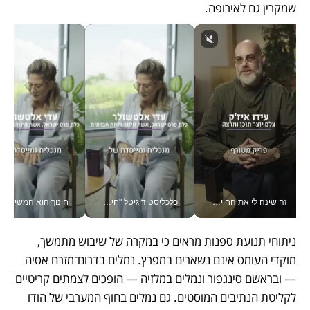
שמקרין גם לאירופה.
זה שינה לי את החיים: איך עידו איז'ק הופך את הסמארטפון לכלי צילום מקצועי_v
כלכליסט דיגיטל "חינוך הוא המשימה של החיים שלי"_v
חינוך הוא המש
ניתוחי תנועת ספנות מראים כי במקרה של שיבוש מתמשך, 
מוקדי העומס אינם נשארים במפרץ. נמלים בדרום־מזרח אסיה 
— ובראשם סינגפור ונמלים במלזיה — הופכים לצמתים קריטיים 
לקליטת הנתיבים המוסטים. גם נמלים בחוף המערבי של הודו 