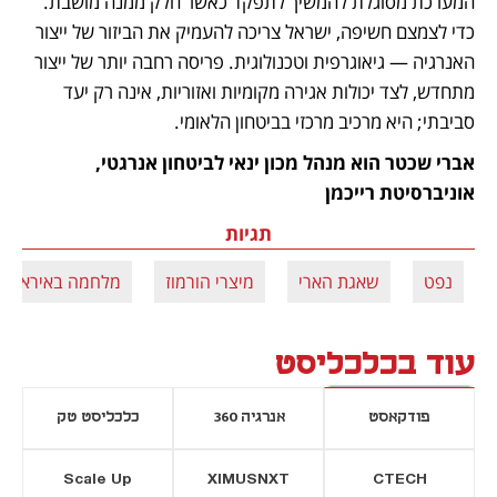
המערכת מסוגלת להמשיך לתפקד כאשר חלק ממנה מושבת. 
כדי לצמצם חשיפה, ישראל צריכה להעמיק את הביזור של ייצור 
האנרגיה — גיאוגרפית וטכנולוגית. פריסה רחבה יותר של ייצור 
מתחדש, לצד יכולות אגירה מקומיות ואזוריות, אינה רק יעד 
סביבתי; היא מרכיב מרכזי בביטחון הלאומי. 
אברי שכטר הוא מנהל מכון ינאי לביטחון אנרגטי, 
אוניברסיטת רייכמן
תגיות
נפט
שאגת הארי
מיצרי הורמוז
מלחמה באיראן
עוד בכלכליסט
פודקאסט
אנרגיה 360
כלכליסט טק
Scale Up
XIMUSNXT
CTECH