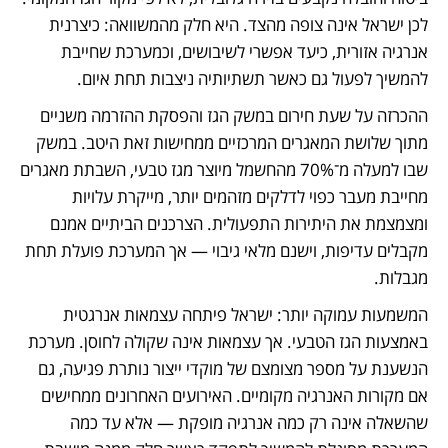
לכן ישראל אינה צופה מהצד. היא חלק מהמשוואה: כיצרנית 
אנרגיה אזורית, כיעד אפשרי לשיבושים, וכמערכת שחייבת 
להמשיך לפעול גם כאשר תשתיותיה ניצבות תחת איום. 
ההכרזה על שעת חירום במשק הגז והפסקת ההזרמה משניים 
מתוך שלושת המאגרים המרכזיים ממחישות זאת היטב. במשק 
שבו למעלה מ־70% מהחשמל מיוצר מגז טבעי, השבתת מאגרים 
מחייבת מעבר כפוי לדלקים מזהמים יותר, מייקרת עלויות 
ומצמצמת את היתירות התפעולית. הצרכנים הביתיים אמנם 
מקבלים עדיפות, וישנם מלאי גיבוי — אך המערכת פועלת תחת 
מגבלות.
המשמעות עמוקה יותר: ישראל פיתחה עצמאות אנרגטית 
באמצעות הגז הטבעי. אך עצמאות אינה שקולה לחוסן. מערכת 
הנשענת על מספר מצומצם של מוקדי ייצור נותרת פגיעה, גם 
אם מקורות האנרגיה מקומיים. האירועים האחרונים ממחישים 
שהשאלה אינה רק כמה אנרגיה מופקת — אלא עד כמה 