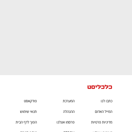
CTech – the
הבית של ההייטק הישראלי
כתבו לנו
המערכת
פודקאסט
המייל האדום
ההנהלה
תנאי שימוש
מדיניות פרטיות
פרסמו אצלנו
הפוך לדף הבית