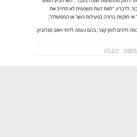
שהונחה על שולחן הוועדה הולך הרבה יותר רחוק מההצעות שעלו בעבר". הוא הביע חשש 
מפגיעה בעיקרון שלטון החוק ובאמון הציבור. לדבריו, "חוות דעת משפטית לא תחייב את 
אי חוקיות ברורה בפעילות השר או הממשלה".
כמה ח"כים לזמן קצר, בהם נעמה לזימי ויואב סגלוביץ. 
משפט
יריב לוין