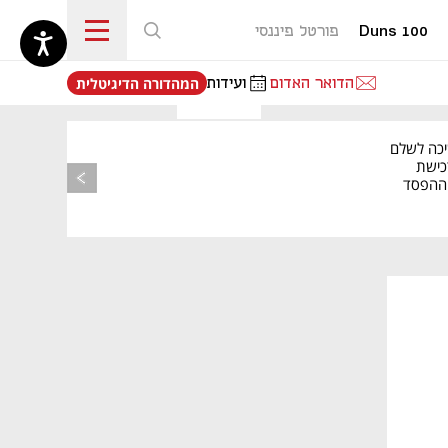
Duns 100
פורטל פיננסי
נפתח בכרטיסייה חדשה
הדואר האדום
ועידות
המהדורה הדיגיטלית
יכה לשלם
כישת
BASE: ההפסד
הרבעוני זינק ל-76