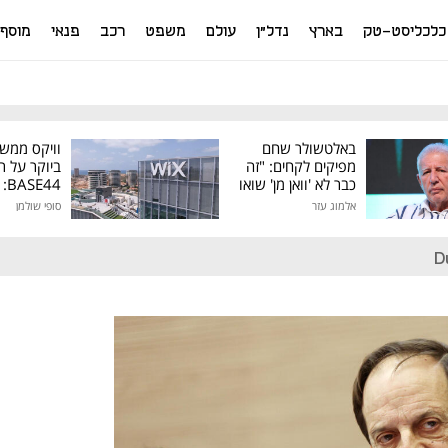
כלכליסט-טק
בארץ
נדל"ן
עולם
משפט
רכב
פנאי
מוסף
באלטשולר שחם
וויקס ממש
מפיקים לקחים: "זה
ביוקר על ר
כבר לא 'וואן מן' שואו
44
של גילעד"
אלמוג עזר
סופי שולמן
מיליון דולר
D