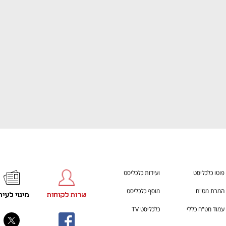
ענף במתח גבוה
מדברים כלכלה, עסקים ומה שב
פוטו כלכליסט
ועידות כלכליסט
המרת מט"ח
מוסף כלכליסט
שרות לקוחות
מינוי לעית
עמוד מט"ח כללי
כלכליסט TV