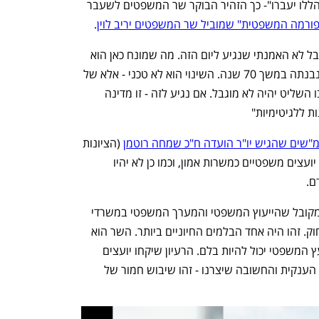
"הבית כולו עומד לפני חורבן אם הדברים הללו יעברו"- כך הזהיר הבוקר שר המשפטים לשעבר 
ורמה המשפטית" שמוביל שר המשפטים יריב לוין
. 
לדבריו, "ראיתי הרבה דברים בחדר הזה אבל לא האמנתי שנגיע ליום הזה. מה שמונח כאן הוא 
בעצם רצון להרוס את מערכת המשפט שנבנתה במשך 70 שנה. השינוי הוא לא טכני - אלא של 
שינויי כללי המשחק. רוצים ליצור מצב שבו השליט יהיה לא מוגבל. אם נגיע לזה - זו מדינה 
ות ללגיטימיות" 
"שים שהגיש יו"ר הועדה ח"כ שמחה רוטמן
 (הציונות 
הדתית). לפי ההצעה, השרים יוכלו למנות יועצים משפטיים כמשרות אמון, וכמו כן לא יהיו 
.  
מרידור אמר בהתייחסו לשינוי המוצע כי "מקובל שהייעוץ המשפטי והמערך המשפטי במשרדי 
הממשלה קובע לממשלה ולגופיה מהו החוק. זהו היה אחד הבלמים החיוניים ביותר. השר הוא 
בעל אינטרסים אידיאולוגיים ואישיים והיועץ המשפטי יכול להיות בלם. הרעיון שיקחו יועצים 
שהם משרות אמון ויבטלו את כל המערכת הענקית והחשובה שיצרנו - זהו שיבוש חמור של 