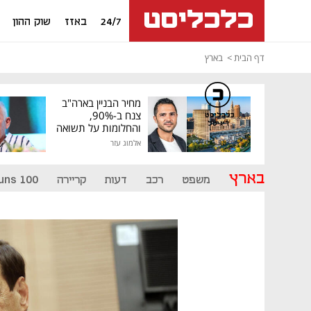
24/7
באזז
שוק ההון
דף הבית
בארץ
מחיר הבניין בארה"ב
צנח ב-90%,
כלכליסט
דיגיטל
והחלומות על תשואה
גבוהה התנפצו
אלמוג עזר
בארץ
משפט
רכב
דעות
קריירה
uns 100