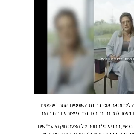
שר המשפטים לשעבר התייחס גם להצעה לשנות את אופן בחירת השופטים ואמר: "שופטים 
מאסון למדינה. זה תלוי בכם לעצור את הדבר הזה". 
היועץ המשפטי של ועדת החוקה, ד"ר גור בלאיי, התריע כי "הנוסח של הצעת חוק היועמ"שים 