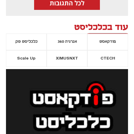
לכל התגובות
עוד בכלכליסט
פודקאסט
אנרגיה 360
כלכליסט טק
Scale Up
XIMUSNXT
CTECH
יסייה חדשה
נפתח בכרטיסייה חדשה