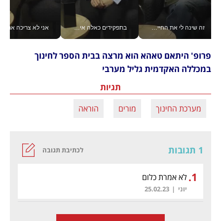
זה שינה לי את החיים: איך עידו איז'ק הופך את הסמארטפון לכלי צילום מקצועי_v
בתפקידים כאלה אי אפשר לחכות: אושרת לוי מניעה השקעות ענק מהטלפון_v
אני לא צריכה את המשרד:
פרופ' היתאם טאהא הוא מרצה בבית הספר לחינוך 
במכללה האקדמית גליל מערבי
תגיות
מערכת החינוך
מורים
הוראה
1 תגובות
לכתיבת תגובה
.
1
לא אמרת כלום
יוני
|
25.02.23