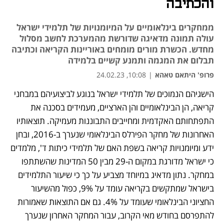
והכתיבה
ממחקרים בינלאומיים על המיומנויות של תלמידי ישראל
עולה תמונה מדאיגה שדורשת מהמערכת לחשב מסלול
מחדש. הכשרת מורים מומחים באוריינות הקריאה וכתיבה
תבלום את המגמה ותמנע קשיים בלמידה
פרופ' היתאם טאהא
|
10:08, 24.02.23
הישגיהם הנמוכים של תלמידי ישראל בנוגע לביצועיהם במבחני 
קריאה, הן הבינלאומיים והן הארציים, מעמידים בסכנה את 
התפתחותם האקדמית ומחייבים התבוננות מעמיקה. תוצאותיו 
האחרונות של מחקר הפירלס הבינלאומי שנערך ב-2016, ובחן 
ידע ומיומנויות קריאה בשפת האם של תלמידי כיתות ד', מלמדים 
כי ישראל מדורגת במקום ה-29 מבין 50 המדינות שהשתתפו 
במחקר. נתון מדאיג במיוחד מצביע על כך כי שיעור התלמידים 
בישראל שמתקשים בקריאה עומד על 9%, כפול מהשיעור 
החציוני הבינלאומי שעומד על 4%. גם אם התוצאות שאמורות 
להתפרסם בחודש מאי הקרוב, עבור המחקר האחרון שנערך 