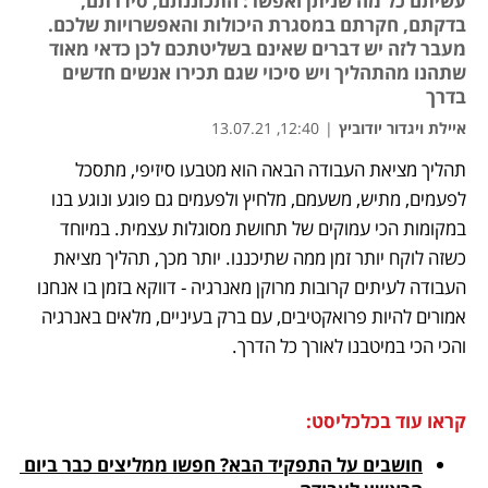
עשיתם כל מה שניתן ואפשר: התכוננתם, סידרתם,
בדקתם, חקרתם במסגרת היכולות והאפשרויות שלכם.
מעבר לזה יש דברים שאינם בשליטתכם לכן כדאי מאוד
שתהנו מהתהליך ויש סיכוי שגם תכירו אנשים חדשים
בדרך
איילת ויגדור יודוביץ
|
12:40, 13.07.21
תהליך מציאת העבודה הבאה הוא מטבעו סיזיפי, מתסכל 
נפתח בכרטיסייה חדשה
נפתח בכרטיסייה חדשה
נפתח בכרטיסייה חדשה
לפעמים, מתיש, משעמם, מלחיץ ולפעמים גם פוגע ונוגע בנו 
במקומות הכי עמוקים של תחושת מסוגלות עצמית. במיוחד 
כשזה לוקח יותר זמן ממה שתיכננו. יותר מכך, תהליך מציאת 
העבודה לעיתים קרובות מרוקן מאנרגיה - דווקא בזמן בו אנחנו 
אמורים להיות פרואקטיבים, עם ברק בעיניים, מלאים באנרגיה 
והכי הכי במיטבנו לאורך כל הדרך. 
קראו עוד בכלכליסט:
חושבים על התפקיד הבא? חפשו ממליצים כבר ביום 