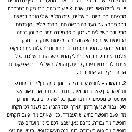
ממליצה לרשום בכל יום הצלחה אחת מהעבר ולהוסיף גם הודיה: 
יש לי ילדים מאושרים, ישנתי 8 שעות רצוף, הבזיליקום במרפסת 
מתפתח יפה, היום יום של ים, איזה מזל שיש לי הורים בריאים.  
בתהליך מציאת העבודה הבאה תחוו הרבה שלילי, הן ברמת 
התשובה השלילית מארגון, חוסר מענה ממגייסים והן ברמה 
הפנימית של חוסר הצלחה למול משימות שתקבלו כחלק 
מתהליך הגיוס. מטרת הפרגונים וההודיות להעלות את הפוקוס 
שלכם ואת תשומת הלב לחלק החיובי של החיים שלכם. ככל 
שתגדילו ותרחיבו אותו, כך יתכן והחלק השלילי והמבאס יקטן גם 
אם זה רק לרגע אחד ביום. 
2. 
חופשה – 
לחפש עבודה לוקח זמן. כמה זמן? יותר מחודש 
ותלוי הניסיון שאתם מביאים, דרגת הבכירות, אזור גאוגראפי 
ופרמטרים נוספים. קחו בחשבון, ככל שהתחום בכיר יותר כך 
סיכוי גבוה שמשך הזמן יתארך ויכול להגיע גם לשנה לכן תקחו 
מדי פעם חופשה בחיפוש העבודה. כמו שאתם מדי פעם לוקחים 
חופשה מהעבודה, כך גם כאן. שבצו לכם ביומן מועדים של 
חופשה מחיפוש העבודה, בזמן הזה תצאו לנופש, תעשו יום כיף 