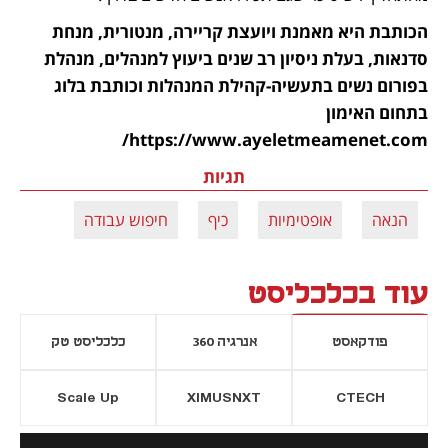
הכותבת היא מאמנת ויועצת קריירה, מנטורית, מנחת 
סדנאות, בעלת ניסיון רב שנים ביעוץ למנהלים, מנהלת 
בפורום נשים בתעשיה-קהילת המנהלות וכותבת בלוג 
בתחום האימון 
https://www.ayeletmeamenet.com/
תגיות
הנאה
אופטימיות
כיף
חיפוש עבודה
עוד בכלכליסט
פודקאסט
אנרגיה 360
כלכליסט טק
Scale Up
XIMUSNXT
CTECH
יסייה חדשה
נפתח בכרטיסייה חדשה