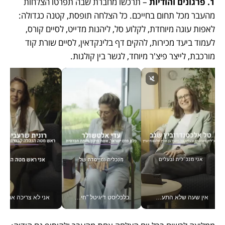
1. פרגונים והודיות
 – תרכשו מחברת שבה תפרטו הצלחות 
מהעבר מכל תחום בחייכם. כל הצלחה תופסת, קטנה כגדולה: 
לאפות עוגה מיוחדת, לקלוע סל, ליהנות מדייט, לסיים קורס, 
לעמוד ביעד מכירות, להקים דף בלינקדאין, לסיים שורת קוד 
מורכבת, לייצר פיצ'ר מיוחד, לגשר בין קולגות. 
אין שעה שלא התעסקתי במשבר - טל אלכסנדרוביץ’ שגב מנהלת משברים תקשורתיים מכל מקום עם ה- Galaxy Z Fold8 Ultra שלה_v
כלכליסט דיגיטל "חינוך הוא המשימה של החיים שלי"_v
אני לא צריכה את המשרד: