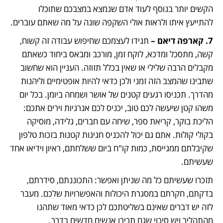
הקשים יותר בנוסף לעוד אדם שנמצא במצבכם שתוכלו 
להתייעץ איתו ולראות אולי השקפה שונה על מה שאתם עוברים.  
7. קארפה דיאם –
 תגידו לעצמכם שחיפוש עבודה זה קשוח, 
קשה, מתסכל ומדכא, לוקח זמן, מורכב ומבאס ביחוד כשאתם 
מקבלים הרבה שלילי או שאין בכלל תזוזה. העניין הוא שחשוב 
שתבינו שהמצב הזה זמני ולכן כדאי להיות אופטימיים וליהנות 
מהדרך. תכניסו רגעים קטנים של אושר ושמחה ביומן. בכל יום 
משהו קטן שיעשה לכם טוב, יכניס לכם אנרגיות וירים אתכם: 
הליכת בוקר, קריאת ספר, שיחה עם חברים, גלידה, מוסיקה 
בקולי קולות. אתם גם יכול להכניס חגיגות קטנות בזכות טלפון 
שקיבלתם ממגייסת, כמות קו"ח ביום ששלחתם, ראיון וידיאו אחד 
שעשיתם.
תזכרו שעשיתם כל מה שניתן ואפשר: התכוננתם, סידרתם, 
בדקתם, חקרתם במסגרת היכולות והאפשרויות שלכם. מעבר 
לזה יש דברים שאינם בשליטתכם לכן כדאי מאוד שתהנו 
מהתהליך ויש סיכוי שגם תכירו אנשים חדשים בדרך.