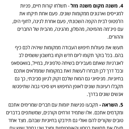
4. משנה מקום משנה מזל 
- תשלחו קורות חיים, פניות 
למגייסים וארגונים ממקומות שונים. פעם אחת תיקחו את 
הלפטופ לבית הקפה השכונתי, פעם אחרת לגינה, לחוף הים, 
עם פיג'מה מהמיטה, מהסלון, מהגינה, מהבית של החברים 
וההורים.
תעשו את פעולות חיפוש העבודה ממקומות שיהיה לכם כיף 
בהם. בכל בוקר תקומו ליום חדש וקחו בחשבון ששמים לב 
לאנרגיות שאתם מעבירים בשיחה טלפונית, במייל, בוואטסאפ 
ובכל דרך לכן תבחרו לעשות זאת במקומות שממלאים אתכם 
בחיוניות. מניסיוני גם המוח שלכם זקוק לגיוון סביבתי, כך גם 
תקבלו רעיונות שונים לאופן החיפוש ויש סיכוי גבוה שתיפגשו 
אנשים שונים בדרך.
5. השראה -
 תקבעו פגישות יזומות עם חברים שמרימים אתכם 
ומקדמים אתכם. אלו שתמיד זורחים וקורנים, שמשתפים בדברים 
טובים שקורים להם ואולי גם תידבקו בחיוניות שבהם. מצד אחד 
תעלו את תחושת בטחון והאופטימיות ומצד שני נחמד שיש עם 